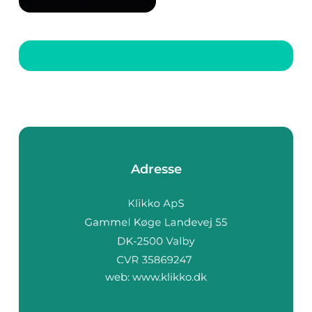
populære
destinationer for
underholdning og
spænding. Uanset om
du er nybegynder
inden for casinospil
eller en erfaren spiller,
til...
Adresse
web:
www.klikko.dk