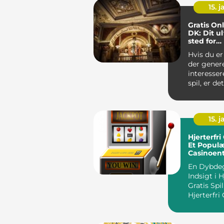
15. j
Gratis Onl
DK: Dit u
sted for
casinoun
Hvis du er
g
der genere
interesser
spil, er de
kende til "G
15. j
Hjerterfri 
Et Populæ
Casinoent
En Dybde
Indsigt i H
Gratis Spil Hvad e
Hjerterfri 
...