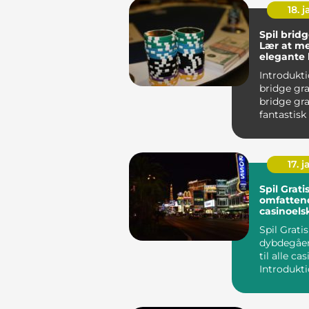
18. j
Spil bridg
Lær at me
elegante 
online
Introduktio
bridge gratis
bridge gra
fantastis
udfordre di
17. j
Spil Grati
omfattend
casinoels
Spil Gratis
dybdegåe
til alle ca
Introduktio
Gratis Brid