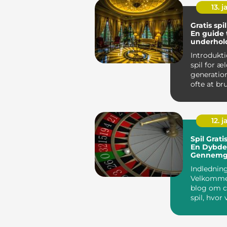
13. j
Gratis spi
En guide t
underhol
casino spi
Introduktio
spil for ældre
generatio
ofte at br
fritid på at
12. j
Spil Grati
En Dybd
Gennemg
Dette Cas
Indledning
Velkommen
blog om c
spil, hvor 
artikel vil
omfa...