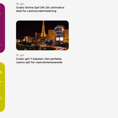
15. jan
Gratis Online Spil DK: Dit ultimative
sted for casinounderholdning
:
15. jan
Gratis spil 7 kabalen: Det perfekte
casino spil for casinointeresserede
En
n
il
g