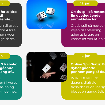
an
12. jan
l for ældre:
Gratis spil på nettet
il
En dybdegående
dende
anmeldelse for
l
casino- og
n til gratis
Gratis spil på nettet -
spilentusiaster
 Ældre
Vejen til spænding
ner nyder
uden at bruge en
uge deres
krone! Introduktion til
 sp...
gratis spil på...
an
12. jan
s 7 Kabale:
Online Spil Gratis: 
egående
dybdegående
ang af
gennemgang af de
ino Kortspil
spændende verden
:
INTRODUKTION: I
af gratis online
 til vores
dagens digitale
casino spil
asino og
tidsalder er online sp
vi i denne
blevet en uundgåeli
 give dig en
del af livet for
mange...