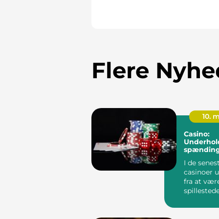
Flere Nyhe
10. 
Casino:
Underhol
spænding
mulighed
I de senes
casinoer u
fra at vær
spillesteder