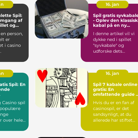
an
16. jan
lette Spil:
Spil gratis syvkabal
mgang af
- Oplev den klassis
llet og
kabal på en ny
orie
måde
 en person,
I denne artikel vil vi
lt er
dykke ned i spillet
et i casino
"syvkabale" og
udforske dets
gvis bekendt
popularitet blandt
casino- o...
an
16. jan
tis Spil: En
Spil 7 kabale online
ende
gratis: En
omfattende guide ti
ang og
casinospillere
il
Hvis du er en fan af
g populære
casinospil, er det
oner
ange
sandsynligt, at du
 over hele
allerede har stiftet
a de
bekendtskab med
.
trad...