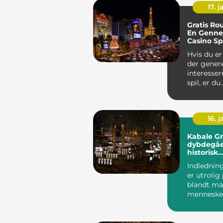
17. j
Gratis Rou
En Genne
Casino Spi
Dets Hist
Hvis du er
der genere
interesser
spil, er du
sandsynli
med ro...
16. j
Kabale Gra
dybdegå
historisk
gennemg
Indledning Casino sp
vigtige
er utroli
informati
blandt m
mennesker
verden. Fr
dragende..