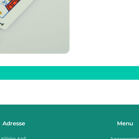
Adresse
Menu
Annoncerin