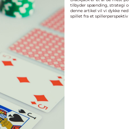
tilbyder spænding, strategi og
denne artikel vil vi dykke ned
spillet fra et spillerperspekti