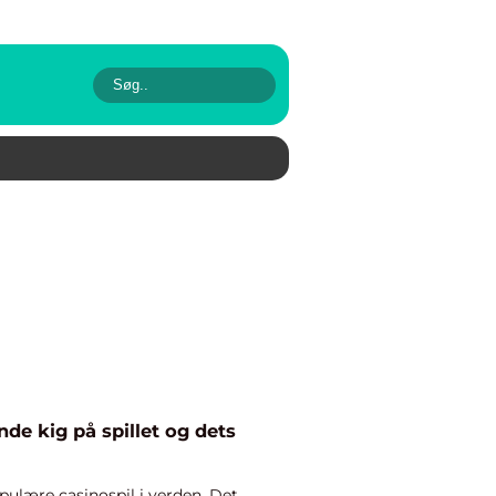
de kig på spillet og dets
pulære casinospil i verden. Det