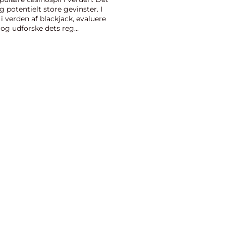
 potentielt store gevinster. I
 i verden af blackjack, evaluere
v og udforske dets reg...