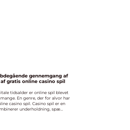
 dybdegående gennemgang af
 gratis online casino spil
le tidsalder er online spil blevet
r mange. En genre, der for alvor har
line casino spil. Casino spil er en
mbinerer underholdning, spæ...