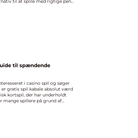
nativ til at spille med rigtige pen...
 guide til spændende
nteresseret i casino spil og søger
r gratis spil kabale absolut værd
sisk kortspil, der har underholdt
er mange spillere på grund af...