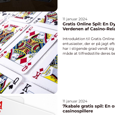
11 januar 2024
Gratis Online Spil: En 
Verdenen af Casino-Rela
Introduktion til Gratis Onlin
entusiaster, der er på jagt 
har i stigende grad vendt sig
måde at tilfredsstille deres 
Gra...
11 januar 2024
7kabale gratis spil: En 
casinospillere