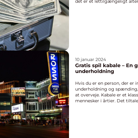
det er et lettilgængeligt alter
10 januar 2024
Gratis spil kabale – En
underholdning
Hvis du er en person, der er i
underholdning og spænding, e
at overveje. Kabale er et klas
mennesker i årtier. Det tiltal