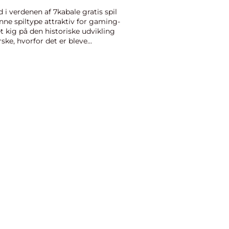
d i verdenen af 7kabale gratis spil
nne spiltype attraktiv for gaming-
et kig på den historiske udvikling
ske, hvorfor det er bleve...