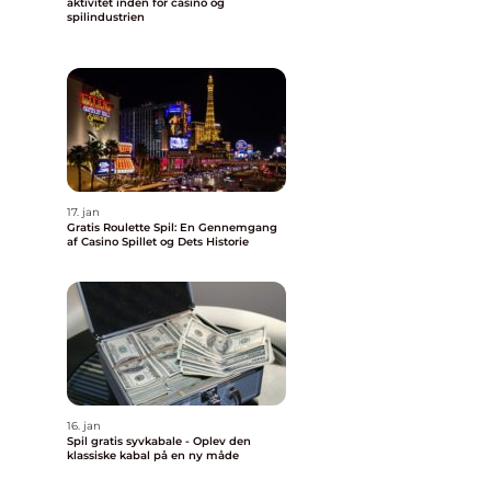
aktivitet inden for casino og
spilindustrien
17. jan
Gratis Roulette Spil: En Gennemgang
af Casino Spillet og Dets Historie
16. jan
Spil gratis syvkabale - Oplev den
klassiske kabal på en ny måde