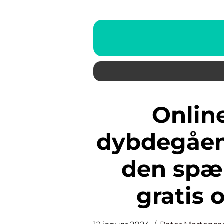
Online Spil Gratis: En
dybdegåe
den spæ
gratis 