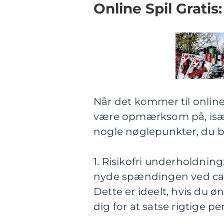
Online Spil Gratis
Når det kommer til online s
være opmærksom på, især h
nogle nøglepunkter, du b
1. Risikofri underholdning
nyde spændingen ved casi
Dette er ideelt, hvis du øn
dig for at satse rigtige p