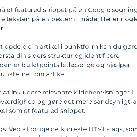
nå et featured snippet på en Google søgning
rere teksten på en bestemt måde. Her er nogl
r:
at opdele din artikel i punktform kan du gør
orstå din siders struktur og identificere
den er bulletpoints letlæselige og hjælper
kterne i din artikel.
: At inkludere relevante kildehenvisninger i
roværdighed og gøre det mere sandsynligt, a
el som et featured snippet.
gs: Ved at bruge de korrekte HTML-tags, so