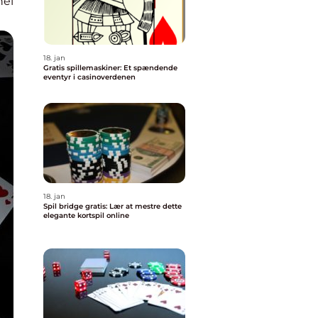
nel
18. jan
Gratis spillemaskiner: Et spændende
eventyr i casinoverdenen
18. jan
Spil bridge gratis: Lær at mestre dette
elegante kortspil online