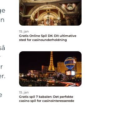
ge
en
15. jan
Gratis Online Spil DK: Dit ultimative
sted for casinounderholdning
så
r
r
r.
15. jan
e
Gratis spil 7 kabalen: Det perfekte
casino spil for casinointeresserede