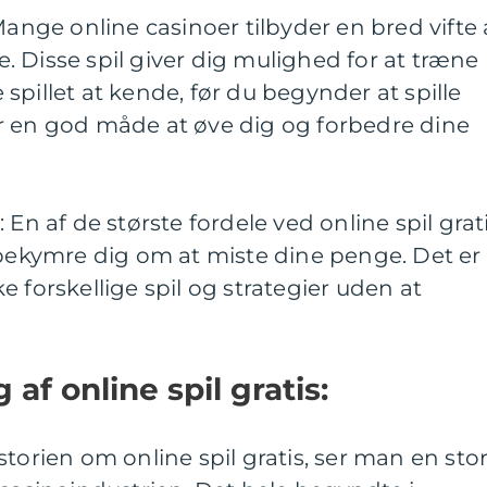
Mange online casinoer tilbyder en bred vifte 
re. Disse spil giver dig mulighed for at træne
spillet at kende, før du begynder at spille
r en god måde at øve dig og forbedre dine
 En af de største fordele ved online spil grat
 bekymre dig om at miste dine penge. Det er
 forskellige spil og strategier uden at
 af online spil gratis:
torien om online spil gratis, ser man en sto