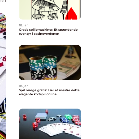
nel
18. jan
Gratis spillemaskiner: Et spændende
eventyr i casinoverdenen
18. jan
Spil bridge gratis: Lær at mestre dette
elegante kortspil online