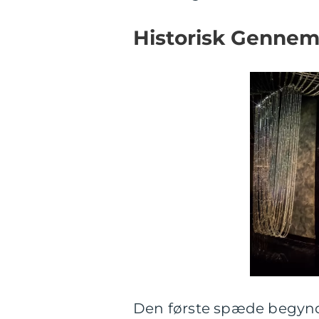
Historisk Gennemg
Den første spæde begyndel