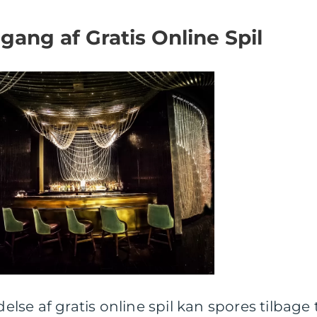
ang af Gratis Online Spil
se af gratis online spil kan spores tilbage t