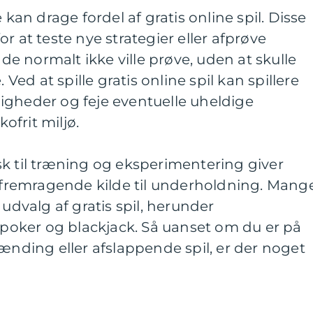
 kan drage fordel af gratis online spil. Disse
r at teste nye strategier eller afprøve
 de normalt ikke ville prøve, uden at skulle
d at spille gratis online spil kan spillere
igheder og feje eventuelle uheldige
kofrit miljø.
k til træning og eksperimentering giver
n fremragende kilde til underholdning. Mang
 udvalg af gratis spil, herunder
, poker og blackjack. Så uanset om du er på
pænding eller afslappende spil, er der noget