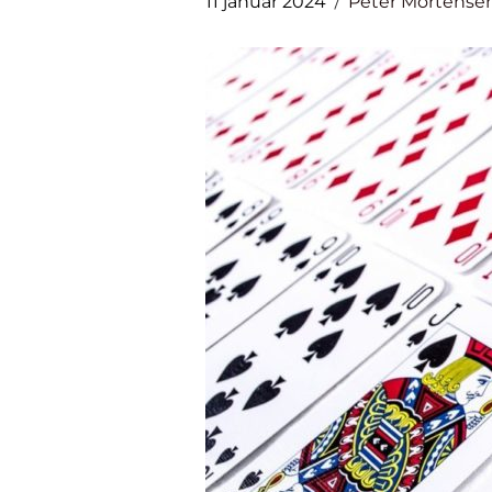
11 januar 2024
Peter Mortense