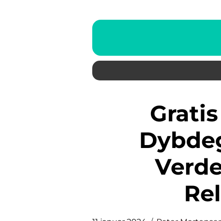
Gratis Online Spil: En
Dybdeg
Verde
Rel