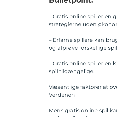
– Gratis online spil er en
strategierne uden økonom
– Erfarne spillere kan brug
og afprøve forskellige spil
– Gratis online spil er en
spil tilgængelige.
Væsentlige faktorer at ove
Verdenen
Mens gratis online spil k