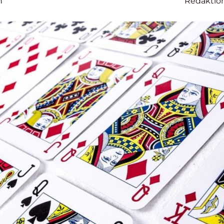
n
Redaktio