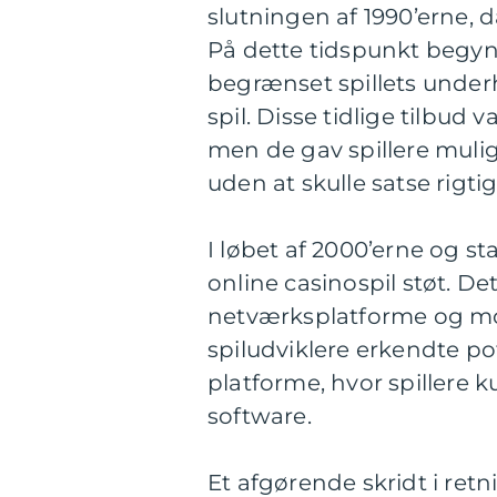
slutningen af 1990’erne, 
På dette tidspunkt begyn
begrænset spillets underh
spil. Disse tidlige tilbud
men de gav spillere muli
uden at skulle satse rigti
I løbet af 2000’erne og st
online casinospil støt. De
netværksplatforme og mo
spiludviklere erkendte pote
platforme, hvor spillere 
software.
Et afgørende skridt i ret