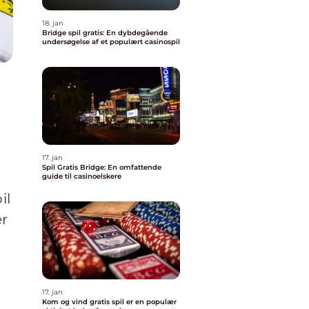
18. jan
Bridge spil gratis: En dybdegående
undersøgelse af et populært casinospil
17. jan
Spil Gratis Bridge: En omfattende
guide til casinoelskere
il
er
17. jan
Kom og vind gratis spil er en populær