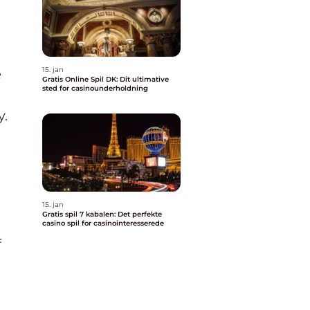
15. jan
e
Gratis Online Spil DK: Dit ultimative
sted for casinounderholdning
y.
15. jan
Gratis spil 7 kabalen: Det perfekte
casino spil for casinointeresserede
f