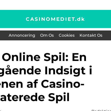
CASINOMEDIET.
dk
Annoncering
Om Os
Cookies
Kontakt Os
ående Indsigt i
nen af Casino-
aterede Spil