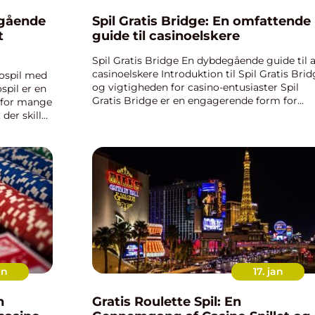
egående
Spil Gratis Bridge: En omfattende
t
guide til casinoelskere
Spil Gratis Bridge En dybdegående guide til a
casinoelskere Introduktion til Spil Gratis Bri
nospil med
og vigtigheden for casino-entusiaster Spil
spil er en
Gratis Bridge er en engagerende form for
 for mange
kortspil, der appellerer til mange casinoelsker
der skiller
Dette klassiske k...
 historie,
an
17. jan
n
Gratis Roulette Spil: En