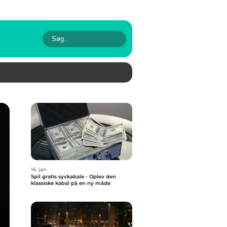
16. jan
Spil gratis syvkabale - Oplev den
klassiske kabal på en ny måde