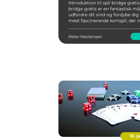
Introduktion til spil bridge gratis
bridge gratis er en fantastisk må
udfordre dit sind og fordybe dig i
mest fascinerende kortspil, der
er skabt. Hvis du er en person, d
er interesseret i casino spil, vil bri
Peter Mortensen
18. j