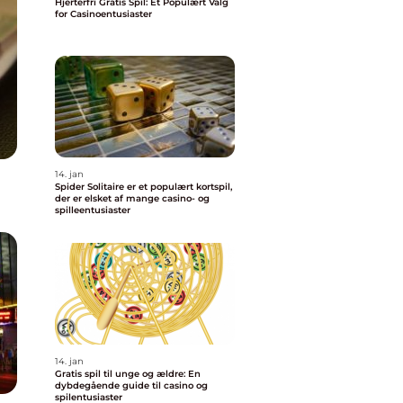
Hjerterfri Gratis Spil: Et Populært Valg
for Casinoentusiaster
14. jan
Spider Solitaire er et populært kortspil,
der er elsket af mange casino- og
spilleentusiaster
14. jan
Gratis spil til unge og ældre: En
dybdegående guide til casino og
spilentusiaster