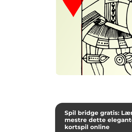
Spil bridge gratis: Læ
mestre dette elegant
kortspil online