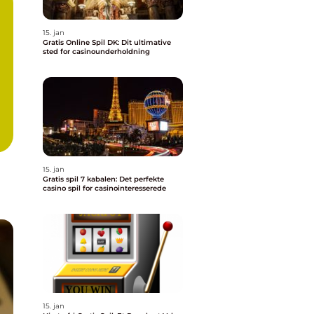
15. jan
Gratis Online Spil DK: Dit ultimative
sted for casinounderholdning
15. jan
Gratis spil 7 kabalen: Det perfekte
casino spil for casinointeresserede
15. jan