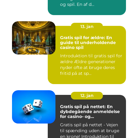
og spil. En af d...
13. jan
Gratis spil for ældre: En
guide til underholdende
casino spil
Introduktion til gratis spil for
ældre Ældre generationer
nyder ofte at bruge deres
fritid på at sp...
12. jan
Gratis spil på nettet: En
dybdegående anmeldelse
for casino- og
spilentusiaster
Gratis spil på nettet - Vejen
til spænding uden at bruge
en krone! Introduktion til