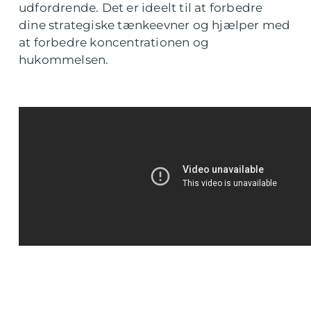
udfordrende. Det er ideelt til at forbedre
dine strategiske tænkeevner og hjælper med
at forbedre koncentrationen og
hukommelsen.