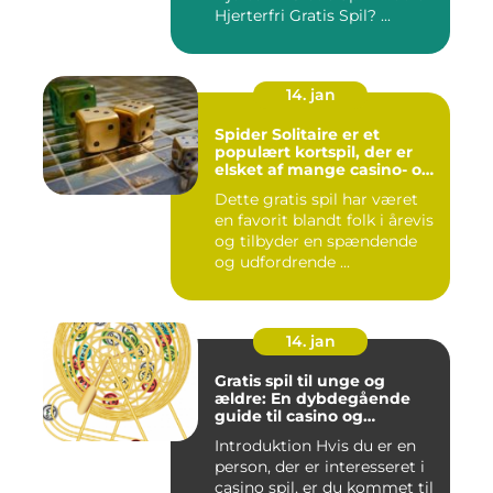
Hjerterfri Gratis Spil? ...
14. jan
Spider Solitaire er et
populært kortspil, der er
elsket af mange casino- og
spilleentusiaster
Dette gratis spil har været
en favorit blandt folk i årevis
og tilbyder en spændende
og udfordrende ...
14. jan
Gratis spil til unge og
ældre: En dybdegående
guide til casino og
spilentusiaster
Introduktion Hvis du er en
person, der er interesseret i
casino spil, er du kommet til