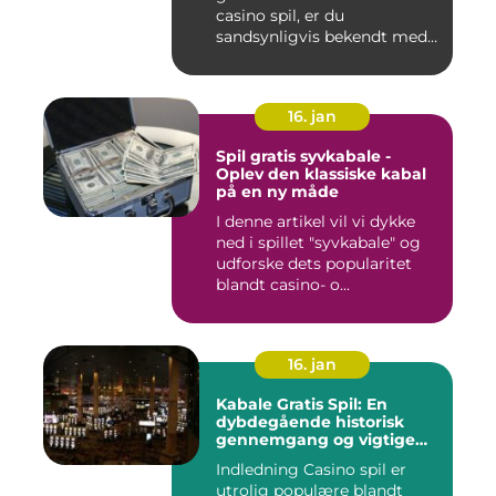
casino spil, er du
sandsynligvis bekendt med
ro...
16. jan
Spil gratis syvkabale -
Oplev den klassiske kabal
på en ny måde
I denne artikel vil vi dykke
ned i spillet "syvkabale" og
udforske dets popularitet
blandt casino- o...
16. jan
Kabale Gratis Spil: En
dybdegående historisk
gennemgang og vigtige
informationer
Indledning Casino spil er
utrolig populære blandt