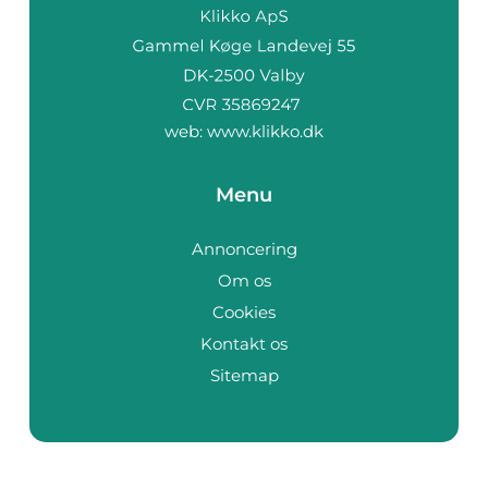
web:
www.klikko.dk
Menu
Annoncering
Om os
Cookies
Kontakt os
Sitemap