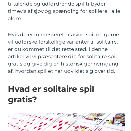
tiltalende og udfordrende spil tilbyder
timevis af sjov og spænding for spillere i alle
aldre.
Hvis du er interesseret i casino spil og gerne
vil udforske forskellige varianter af solitaire,
er du kommet til det rette sted. I denne
artikel vil vi præsentere dig for solitaire spil
gratis og give dig en historisk gennemgang
af, hvordan spillet har udviklet sig over tid.
Hvad er solitaire spil
gratis?