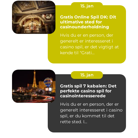
15. jan
Gratis Online Spil DK: Dit
ultimative sted for
casinounderholdning
Hvis du er en person, der
generelt er interesseret i
casino spil, er det vigtigt at
kende til "Grati...
15. jan
Gratis spil 7 kabalen: Det
perfekte casino spil for
casinointeresserede
Hvis du er en person, der er
generelt interesseret i casino
spil, er du kommet til det
rette sted. I...