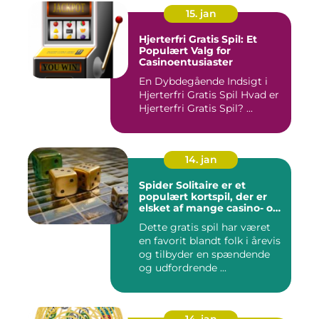
15. jan
Hjerterfri Gratis Spil: Et
Populært Valg for
Casinoentusiaster
En Dybdegående Indsigt i
Hjerterfri Gratis Spil Hvad er
Hjerterfri Gratis Spil? ...
14. jan
Spider Solitaire er et
populært kortspil, der er
elsket af mange casino- og
spilleentusiaster
Dette gratis spil har været
en favorit blandt folk i årevis
og tilbyder en spændende
og udfordrende ...