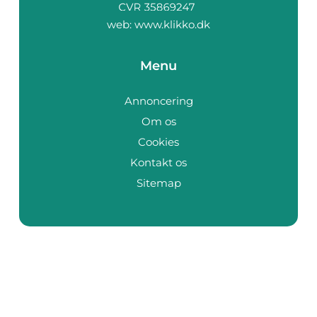
web:
www.klikko.dk
Menu
Annoncering
Om os
Cookies
Kontakt os
Sitemap