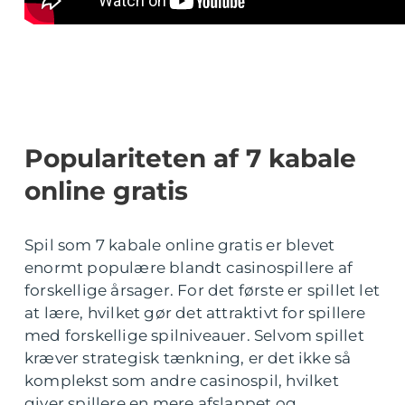
Populariteten af 7 kabale
online gratis
Spil som 7 kabale online gratis er blevet
enormt populære blandt casinospillere af
forskellige årsager. For det første er spillet let
at lære, hvilket gør det attraktivt for spillere
med forskellige spilniveauer. Selvom spillet
kræver strategisk tænkning, er det ikke så
komplekst som andre casinospil, hvilket
giver spillere en mere afslappet og