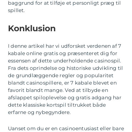
baggrund for at tilføje et personligt præg til
spillet.
Konklusion
I denne artikel har vi udforsket verdenen af 7
kabale online gratis og præsenteret dig for
essensen af dette underholdende casinospil.
Fra dets oprindelse og historiske udvikling til
de grundlæggende regler og popularitet
blandt casinospillere, er 7 kabale blevet en
favorit blandt mange. Ved at tilbyde en
afslappet spiloplevelse og gratis adgang har
dette klassiske kortspil tiltrukket både
erfarne og nybegyndere.
Uanset om du er en casinoentusiast eller bare