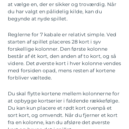
at vælge en, der er sikker og troværdig. Når
du har valgt en pålidelig kilde, kan du
begynde at nyde spillet.
Reglerne for 7 kabale er relativt simple. Ved
starten af spillet placeres 28 kort i syv
forskellige kolonner. Den første kolonne
består af ét kort, den anden af to kort, og så
videre. Det øverste kort i hver kolonne vendes
med forsiden opad, mens resten af kortene
forbliver væltede.
Du skal flytte kortene mellem kolonnerne for
at opbygge kortserier i faldende rækkefølge.
Du kan kun placere et rødt kort ovenpå et
sort kort, og omvendt. Når du fjerner et kort
fra en kolonne, kan du afsløre det øverste