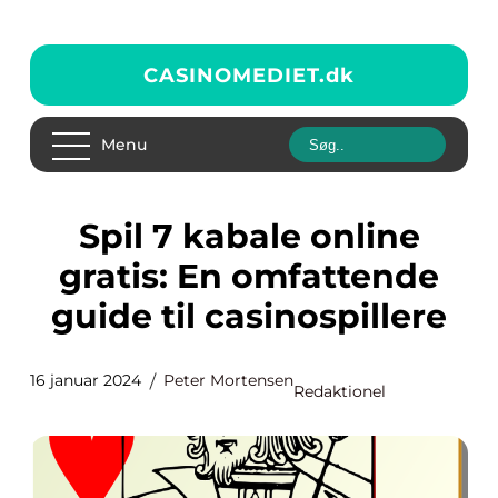
CASINOMEDIET.
dk
Menu
Spil 7 kabale online
gratis: En omfattende
guide til casinospillere
16 januar 2024
Peter Mortensen
Redaktionel