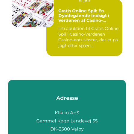
11. jan
Gratis Online Spil: En
Dybdegående Indsigt i
Verdenen af Casino-
Relaterede Spil
Introduktion til Gratis Online
Spil i Casino-Verdenen
Casino-entusiaster, der er på
jagt efter spæn...
Adresse