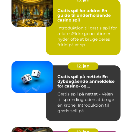
13. jan
Gratis spil for ældre: En
guide til underholdende
casino spil
Introduktion til gratis spil for
ældre Ældre generationer
nyder ofte at bruge deres
fritid på at sp...
12. jan
Gratis spil på nettet: En
dybdegående anmeldelse
for casino- og
spilentusiaster
Gratis spil på nettet - Vejen
til spænding uden at bruge
en krone! Introduktion til
gratis spil på...