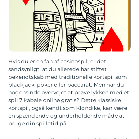
Hvis du er en fan af casinospil, er det
sandsynligt, at du allerede har stiftet
bekendtskab med traditionelle kortspil som
blackjack, poker eller baccarat. Men har du
nogensinde overvejet at prøve lykken med et
spil 7 kabale online gratis? Dette klassiske
kortspil, også kendt som Klondike, kan være
en spændende og underholdende måde at
bruge din spilletid på.