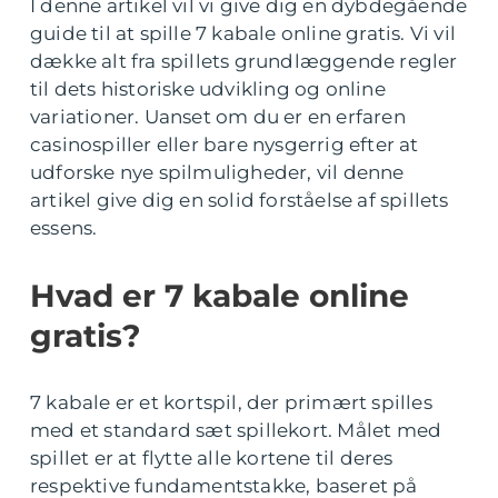
I denne artikel vil vi give dig en dybdegående
guide til at spille 7 kabale online gratis. Vi vil
dække alt fra spillets grundlæggende regler
til dets historiske udvikling og online
variationer. Uanset om du er en erfaren
casinospiller eller bare nysgerrig efter at
udforske nye spilmuligheder, vil denne
artikel give dig en solid forståelse af spillets
essens.
Hvad er 7 kabale online
gratis?
7 kabale er et kortspil, der primært spilles
med et standard sæt spillekort. Målet med
spillet er at flytte alle kortene til deres
respektive fundamentstakke, baseret på