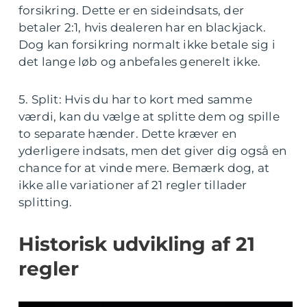
forsikring. Dette er en sideindsats, der
betaler 2:1, hvis dealeren har en blackjack.
Dog kan forsikring normalt ikke betale sig i
det lange løb og anbefales generelt ikke.
5. Split: Hvis du har to kort med samme
værdi, kan du vælge at splitte dem og spille
to separate hænder. Dette kræver en
yderligere indsats, men det giver dig også en
chance for at vinde mere. Bemærk dog, at
ikke alle variationer af 21 regler tillader
splitting.
Historisk udvikling af 21
regler