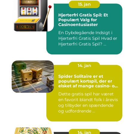
15. jan
Hjerterfri Gratis Spil: Et
Populært Valg for
Casinoentusiaster
En Dybdegående Indsigt i
Hjerterfri Gratis Spil Hvad er
Hjerterfri Gratis Spil? ...
14. jan
Spider Solitaire er et
populært kortspil, der er
elsket af mange casino- og
spilleentusiaster
Dette gratis spil har været
en favorit blandt folk i årevis
og tilbyder en spændende
og udfordrende ...
14. jan