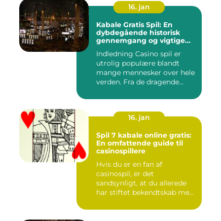
16. jan
Kabale Gratis Spil: En
dybdegående historisk
gennemgang og vigtige
informationer
Indledning Casino spil er
utrolig populære blandt
mange mennesker over hele
verden. Fra de dragende...
16. jan
Spil 7 kabale online gratis:
En omfattende guide til
casinospillere
Hvis du er en fan af
casinospil, er det
sandsynligt, at du allerede
har stiftet bekendtskab med
trad...