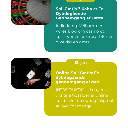
Spil Gratis 7 Kabale: En
Dybdegående
Gennemgang af Dette
Casino Kortspil
Indledning: Velkommen til
vores blog om casino og
spil, hvor vi i denne artikel vil
give dig en omfa...
12. jan
Online Spil Gratis: En
dybdegående
gennemgang af den
spændende verden af
INTRODUKTION: I dagens
gratis online casino spil
digitale tidsalder er online
spil blevet en uundgåelig del
af livet for mange...