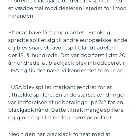
moderne blackjack, da det blev spillet med
et væddemål mod dealeren i stedet for imod
hinanden.
Efter at have fået popularitet i Frankrig
spredte spillet sig til andre europæiske lande
og blev snart et favoritspil blandt adelen i
det 18. århundrede. Det var dog først i det 20.
århundrede, at blackjack blev introduceret i
USA og fik det navn, vi kender det som i dag.
I USA blev spillet markant ændret for at
tiltrække spillere. En af de største ændringer
var indførelsen af udbetalinger på 3:2 for en
blackjack hånd. Dette tiltrak mange spillere
og gjorde spillet endnu mere populært.
Med tiden har blackjack fortsat med at