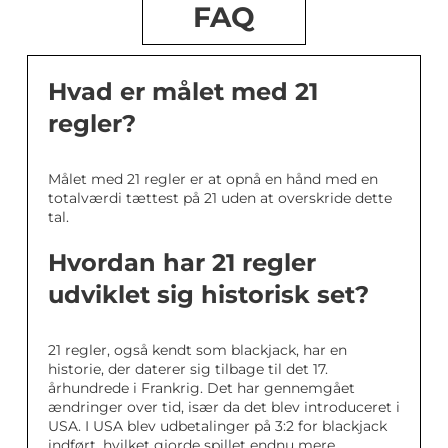
FAQ
Hvad er målet med 21
regler?
Målet med 21 regler er at opnå en hånd med en
totalværdi tættest på 21 uden at overskride dette
tal.
Hvordan har 21 regler
udviklet sig historisk set?
21 regler, også kendt som blackjack, har en
historie, der daterer sig tilbage til det 17.
århundrede i Frankrig. Det har gennemgået
ændringer over tid, især da det blev introduceret i
USA. I USA blev udbetalinger på 3:2 for blackjack
indført, hvilket gjorde spillet endnu mere