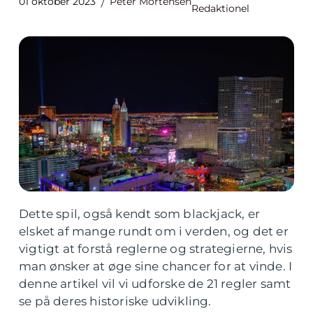
01 oktober 2023
Peter Mortensen
Redaktionel
Dette spil, også kendt som blackjack, er
elsket af mange rundt om i verden, og det er
vigtigt at forstå reglerne og strategierne, hvis
man ønsker at øge sine chancer for at vinde. I
denne artikel vil vi udforske de 21 regler samt
se på deres historiske udvikling.