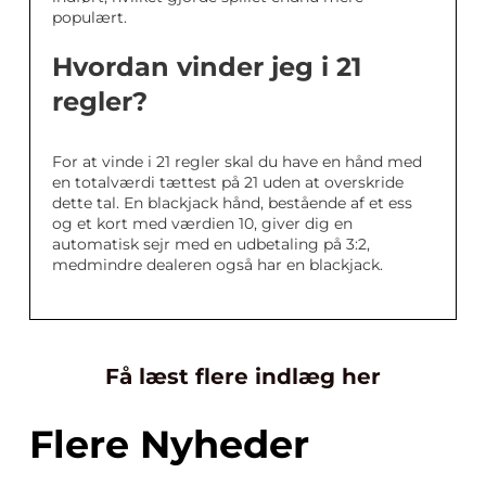
populært.
Hvordan vinder jeg i 21
regler?
For at vinde i 21 regler skal du have en hånd med
en totalværdi tættest på 21 uden at overskride
dette tal. En blackjack hånd, bestående af et ess
og et kort med værdien 10, giver dig en
automatisk sejr med en udbetaling på 3:2,
medmindre dealeren også har en blackjack.
Få læst flere indlæg her
Flere Nyheder