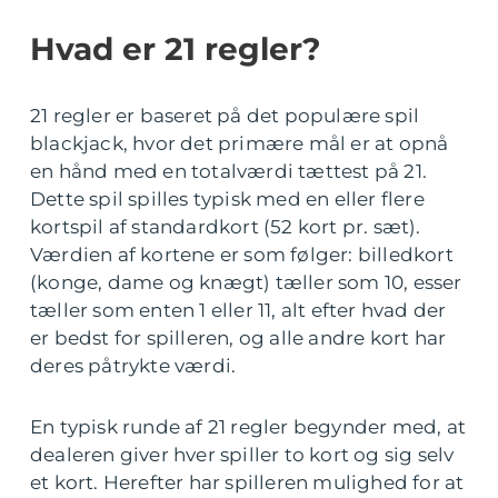
Hvad er 21 regler?
21 regler er baseret på det populære spil
blackjack, hvor det primære mål er at opnå
en hånd med en totalværdi tættest på 21.
Dette spil spilles typisk med en eller flere
kortspil af standardkort (52 kort pr. sæt).
Værdien af kortene er som følger: billedkort
(konge, dame og knægt) tæller som 10, esser
tæller som enten 1 eller 11, alt efter hvad der
er bedst for spilleren, og alle andre kort har
deres påtrykte værdi.
En typisk runde af 21 regler begynder med, at
dealeren giver hver spiller to kort og sig selv
et kort. Herefter har spilleren mulighed for at