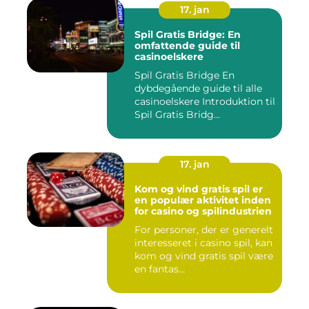
17. jan
Spil Gratis Bridge: En
omfattende guide til
casinoelskere
Spil Gratis Bridge En
dybdegående guide til alle
casinoelskere Introduktion til
Spil Gratis Bridg...
17. jan
Kom og vind gratis spil er
en populær aktivitet inden
for casino og spilindustrien
For personer, der er generelt
interesseret i casino spil, kan
kom og vind gratis spil være
en fantas...