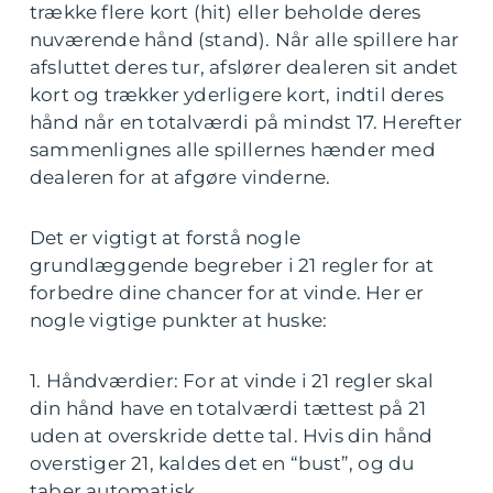
trække flere kort (hit) eller beholde deres
nuværende hånd (stand). Når alle spillere har
afsluttet deres tur, afslører dealeren sit andet
kort og trækker yderligere kort, indtil deres
hånd når en totalværdi på mindst 17. Herefter
sammenlignes alle spillernes hænder med
dealeren for at afgøre vinderne.
Det er vigtigt at forstå nogle
grundlæggende begreber i 21 regler for at
forbedre dine chancer for at vinde. Her er
nogle vigtige punkter at huske:
1. Håndværdier: For at vinde i 21 regler skal
din hånd have en totalværdi tættest på 21
uden at overskride dette tal. Hvis din hånd
overstiger 21, kaldes det en “bust”, og du
taber automatisk.