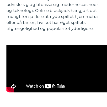
udvikle sig og tilpasse sig moderne casinoer
og teknologi. Online blackjack har gjort det
muligt for spillere at nyde spillet hjemmefra
eller på farten, hvilket har øget spillets
tilgængelighed og popularitet yderligere.