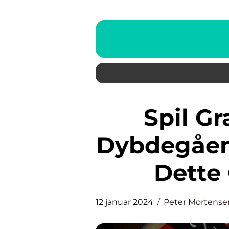
Spil Gratis 7 Kabale: En
Dybdegåe
Dette 
12 januar 2024
Peter Mortense