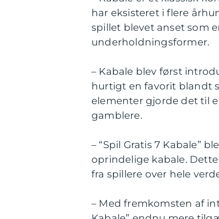
har eksisteret i flere år
spillet blevet anset som 
underholdningsformer.
– Kabale blev først introd
hurtigt en favorit blandt 
elementer gjorde det til 
gamblere.
– “Spil Gratis 7 Kabale” b
oprindelige kabale. Dette
fra spillere over hele verd
– Med fremkomsten af inte
Kabale” endnu mere tilgæng