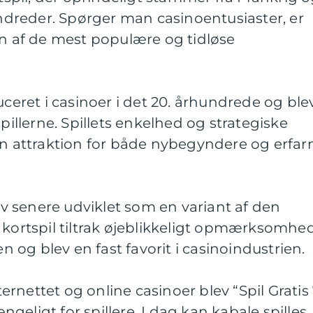
hundreder. Spørger man casinoentusiaster, er
en af de mest populære og tidløse
uceret i casinoer i det 20. århundrede og ble
spillerne. Spillets enkelhed og strategiske
en attraktion for både nybegyndere og erfar
lev senere udviklet som en variant af den
 kortspil tiltrak øjeblikkeligt opmærksomhe
en og blev en fast favorit i casinoindustrien.
rnettet og online casinoer blev “Spil Gratis
eligt for spillere. I dag kan kabale spilles