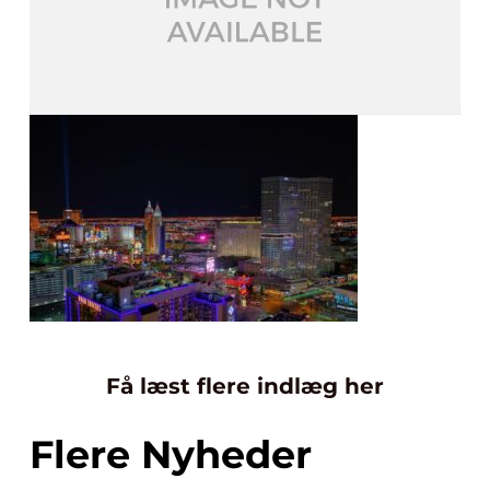
Få læst flere indlæg her
Flere Nyheder