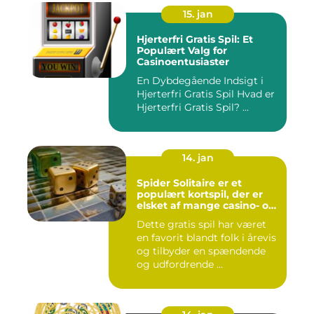
15. jan
Hjerterfri Gratis Spil: Et
Populært Valg for
Casinoentusiaster
En Dybdegående Indsigt i
Hjerterfri Gratis Spil Hvad er
Hjerterfri Gratis Spil? ...
14. jan
Spider Solitaire er et
populært kortspil, der er
elsket af mange casino- og
spilleentusiaster
Dette gratis spil har været
en favorit blandt folk i årevis
og tilbyder en spændende
og udfordrende ...