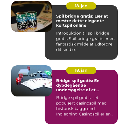
18. jan
Spil bridge gratis: Lær at
mestre dette elegante
kortspil online
Introduktion til spil bridge
gratis Spil bridge gratis er en
fantastisk måde at udfordre
dit sind o...
18. jan
Bridge spil gratis: En
dybdegående
undersøgelse af et
populært casinospil
Bridge spil gratis - et
populært casinospil med
historisk baggrund
Indledning Casinospil er en
kil...