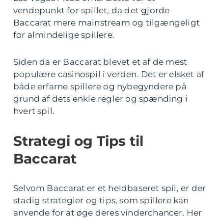
vendepunkt for spillet, da det gjorde
Baccarat mere mainstream og tilgængeligt
for almindelige spillere.
Siden da er Baccarat blevet et af de mest
populære casinospil i verden. Det er elsket af
både erfarne spillere og nybegyndere på
grund af dets enkle regler og spænding i
hvert spil.
Strategi og Tips til
Baccarat
Selvom Baccarat er et heldbaseret spil, er der
stadig strategier og tips, som spillere kan
anvende for at øge deres vinderchancer. Her