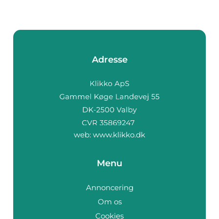
Adresse
web:
www.klikko.dk
Menu
Annoncering
Om os
Cookies