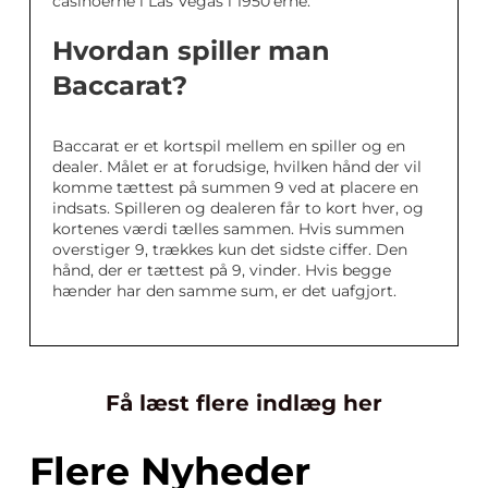
casinoerne i Las Vegas i 1950'erne.
Hvordan spiller man
Baccarat?
Baccarat er et kortspil mellem en spiller og en
dealer. Målet er at forudsige, hvilken hånd der vil
komme tættest på summen 9 ved at placere en
indsats. Spilleren og dealeren får to kort hver, og
kortenes værdi tælles sammen. Hvis summen
overstiger 9, trækkes kun det sidste ciffer. Den
hånd, der er tættest på 9, vinder. Hvis begge
hænder har den samme sum, er det uafgjort.
Få læst flere indlæg her
Flere Nyheder