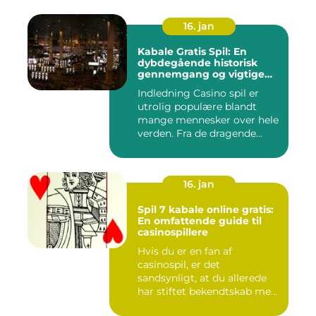
16. jan
Kabale Gratis Spil: En
dybdegående historisk
gennemgang og vigtige
informationer
Indledning Casino spil er
utrolig populære blandt
mange mennesker over hele
verden. Fra de dragende...
16. jan
Spil 7 kabale online gratis:
En omfattende guide til
casinospillere
Hvis du er en fan af
casinospil, er det
sandsynligt, at du allerede
har stiftet bekendtskab med
trad...