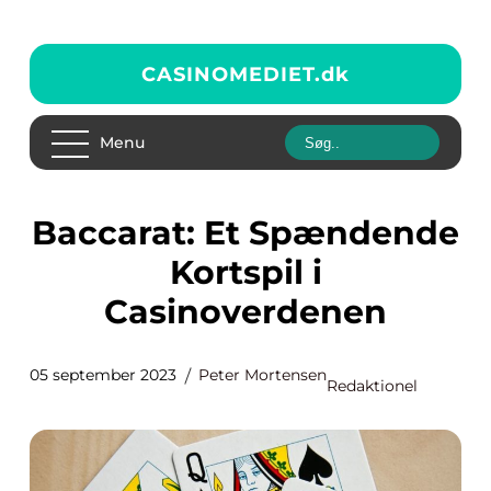
CASINOMEDIET.
dk
Menu
Baccarat: Et Spændende
Kortspil i
Casinoverdenen
05 september 2023
Peter Mortensen
Redaktionel