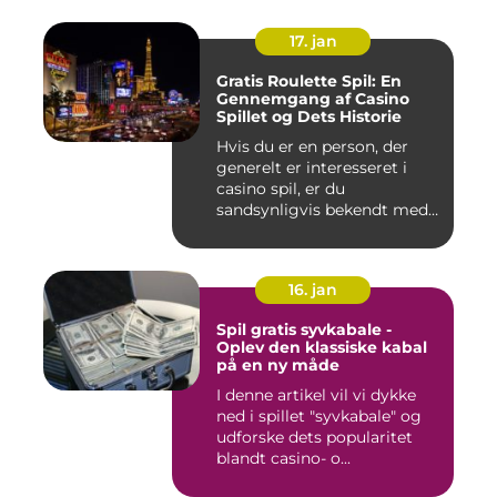
17. jan
Gratis Roulette Spil: En
Gennemgang af Casino
Spillet og Dets Historie
Hvis du er en person, der
generelt er interesseret i
casino spil, er du
sandsynligvis bekendt med
ro...
16. jan
Spil gratis syvkabale -
Oplev den klassiske kabal
på en ny måde
I denne artikel vil vi dykke
ned i spillet "syvkabale" og
udforske dets popularitet
blandt casino- o...