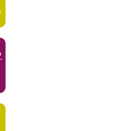
g
g
l
r
e