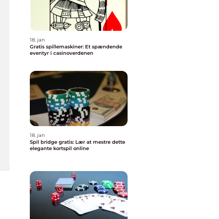
18. jan
Gratis spillemaskiner: Et spændende
eventyr i casinoverdenen
18. jan
Spil bridge gratis: Lær at mestre dette
elegante kortspil online