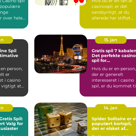
il
Hvis du er en fan af
g populære
casinospil, er det
oner
ange
sandsynligt, at du
 over hele
allerede har stiftet
a de
bekendtskab med
.
trad...
an
15. jan
ine Spil
Gratis spil 7 kabalen
ltimative
Det perfekte casino
spil for
derholdnin
casinointeressered
 en person,
Hvis du er en person,
lt er
der er generelt
et i casino
interesseret i casino
t vigtigt at
spil, er du kommet ti
rati...
det rette sted. I...
an
14. jan
Gratis Spil:
Spider Solitaire er e
rt Valg for
populært kortspil,
usiaster
der er elsket af
mange casino- og