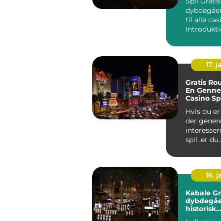
Spil Gratis
dybdegåe
til alle ca
Introduktio
Gratis Brid
17. j
Gratis Rou
En Genne
Casino Spi
Dets Hist
Hvis du er
der genere
interesser
spil, er du
sandsynli
med ro...
16. j
Kabale Gra
dybdegå
historisk
gennemg