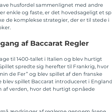
n lave husfordel sammenlignet med andre
 er enkle og faste, er det hovedsageligt et spi
e de komplekse strategier, der er til stede i
oker.
gang af Baccarat Regler
ge til 1400-tallet i Italien og blev hurtigt
illet spredte sig herefter til Frankrig, hvor
n de Fer” og blev spillet af den franske
 blev spillet Baccarat introduceret i Englan
en af verden, hvor det hurtigt opnåede
små ændringer af reglerne gennem årene,