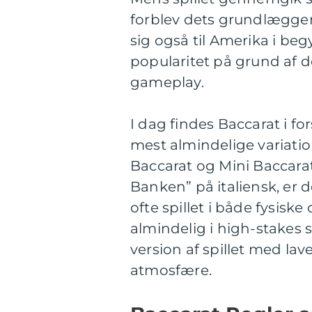
forblev dets grundlægge
sig også til Amerika i be
popularitet på grund af de
gameplay.
I dag findes Baccarat i fo
mest almindelige variatio
Baccarat og Mini Baccarat
Banken” på italiensk, er d
ofte spillet i både fysisk
almindelig i high-stakes s
version af spillet med la
atmosfære.