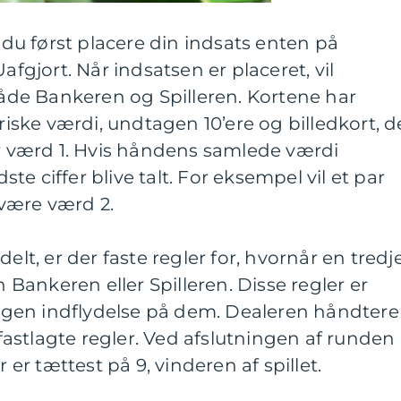
l du først placere din indsats enten på
afgjort. Når indsatsen er placeret, vil
 både Bankeren og Spilleren. Kortene har
ske værdi, undtagen 10’ere og billedkort, d
er værd 1. Hvis håndens samlede værdi
dste ciffer blive talt. For eksempel vil et par
være værd 2.
elt, er der faste regler for, hvornår en tredj
n Bankeren eller Spilleren. Disse regler er
 ingen indflydelse på dem. Dealeren håndtere
e fastlagte regler. Ved afslutningen af runden
r tættest på 9, vinderen af spillet.