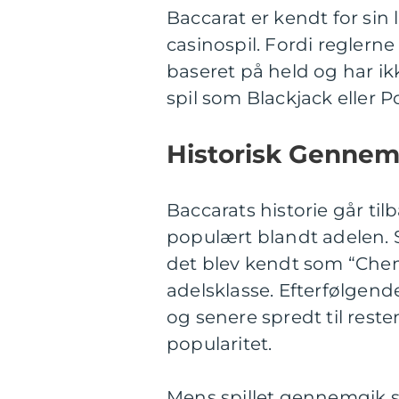
Baccarat er kendt for si
casinospil. Fordi reglerne
baseret på held og har ikk
spil som Blackjack eller P
Historisk Gennem
Baccarats historie går tilba
populært blandt adelen. Sp
det blev kendt som “Chemi
adelsklasse. Efterfølgende
og senere spredt til rest
popularitet.
Mens spillet gennemgik 