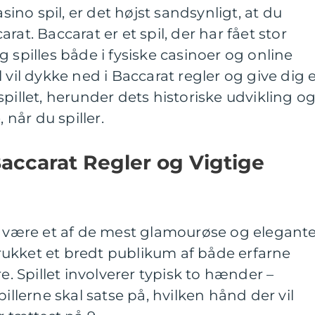
asino spil, er det højst sandsynligt, at du
rat. Baccarat er et spil, der har fået stor
 spilles både i fysiske casinoer og online
 vil dykke ned i Baccarat regler og give dig 
pillet, herunder dets historiske udvikling o
 når du spiller.
accarat Regler og Vigtige
at være et af de mest glamourøse og elegant
ltrukket et bredt publikum af både erfarne
 Spillet involverer typisk to hænder –
pillerne skal satse på, hvilken hånd der vil