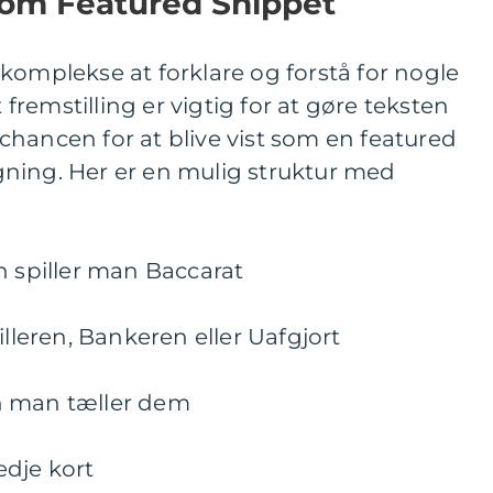
som Featured Snippet
komplekse at forklare og forstå for nogle
t fremstilling er vigtig for at gøre teksten
hancen for at blive vist som en featured
ning. Her er en mulig struktur med
n spiller man Baccarat
illeren, Bankeren eller Uafgjort
n man tæller dem
redje kort