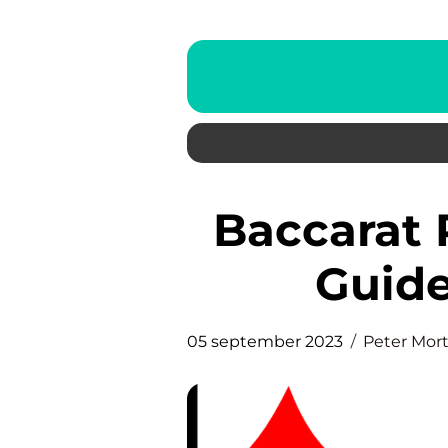
Baccarat Regler: En Komplet
Guide
05 september 2023
Peter Mor