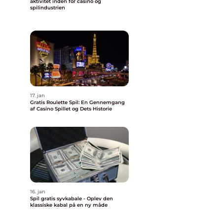
aktivitet inden for casino og
spilindustrien
17. jan
Gratis Roulette Spil: En Gennemgang
af Casino Spillet og Dets Historie
16. jan
Spil gratis syvkabale - Oplev den
klassiske kabal på en ny måde