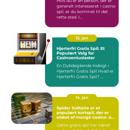
Hvis du er en person, der er
generelt interesseret i casino
spil, er du kommet til det
rette sted. I...
15. jan
Hjerterfri Gratis Spil: Et
Populært Valg for
Casinoentusiaster
En Dybdegående Indsigt i
Hjerterfri Gratis Spil Hvad er
Hjerterfri Gratis Spil? ...
14. jan
Spider Solitaire er et
populært kortspil, der er
elsket af mange casino- og
spilleentusiaster
Dette gratis spil har været