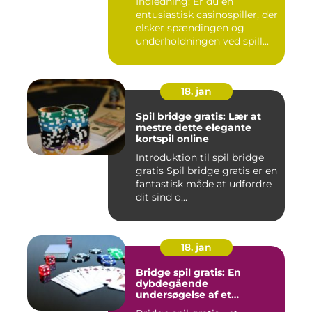
Indledning: Er du en
entusiastisk casinospiller, der
elsker spændingen og
underholdningen ved spill...
18. jan
Spil bridge gratis: Lær at
mestre dette elegante
kortspil online
Introduktion til spil bridge
gratis Spil bridge gratis er en
fantastisk måde at udfordre
dit sind o...
18. jan
Bridge spil gratis: En
dybdegående
undersøgelse af et
populært casinospil