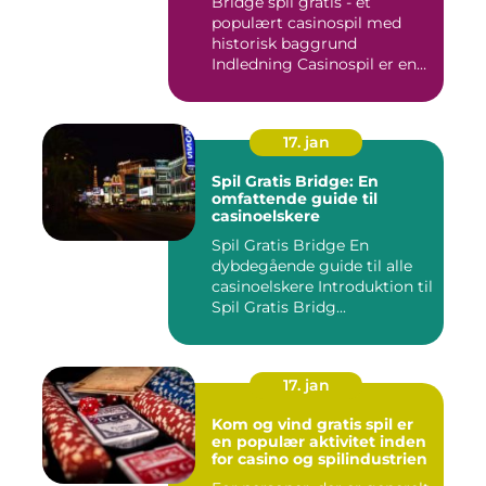
Bridge spil gratis - et
populært casinospil med
historisk baggrund
Indledning Casinospil er en
kil...
17. jan
Spil Gratis Bridge: En
omfattende guide til
casinoelskere
Spil Gratis Bridge En
dybdegående guide til alle
casinoelskere Introduktion til
Spil Gratis Bridg...
17. jan
Kom og vind gratis spil er
en populær aktivitet inden
for casino og spilindustrien