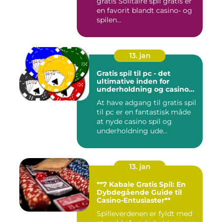
gratis Solitaire spil gratis er
en favorit blandt casino- og
spilen...
13. jan
Gratis spil til pc - det
ultimative inden for
underholdning og casino
spil
At have adgang til gratis spil
til pc er en fantastisk måde
at nyde casino spil og
underholdning ude...
13. jan
**7 Kabale Gratis Spil: En
Dybdegående Guide til
Casino-Entusiaster**
Spilleverdenen er fyldt med