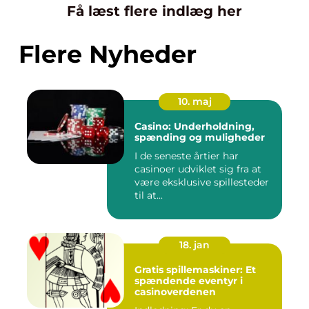
Få læst flere indlæg her
Flere Nyheder
10. maj
Casino: Underholdning,
spænding og muligheder
I de seneste årtier har
casinoer udviklet sig fra at
være eksklusive spillesteder
til at...
18. jan
Gratis spillemaskiner: Et
spændende eventyr i
casinoverdenen