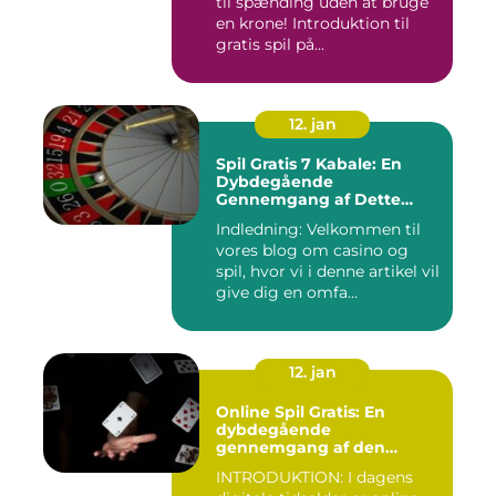
til spænding uden at bruge
en krone! Introduktion til
gratis spil på...
12. jan
Spil Gratis 7 Kabale: En
Dybdegående
Gennemgang af Dette
Casino Kortspil
Indledning: Velkommen til
vores blog om casino og
spil, hvor vi i denne artikel vil
give dig en omfa...
12. jan
Online Spil Gratis: En
dybdegående
gennemgang af den
spændende verden af
INTRODUKTION: I dagens
gratis online casino spil