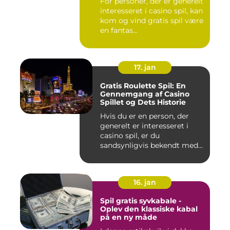
For personer, der er generelt
interesseret i casino spil, kan
kom og vind gratis spil være
en fantas...
17. jan
Gratis Roulette Spil: En
Gennemgang af Casino
Spillet og Dets Historie
Hvis du er en person, der
generelt er interesseret i
casino spil, er du
sandsynligvis bekendt med
ro...
16. jan
Spil gratis syvkabale -
Oplev den klassiske kabal
på en ny måde