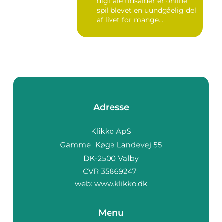
digitale tidsalder er online
spil blevet en uundgåelig del
af livet for mange...
Adresse
web:
www.klikko.dk
Menu