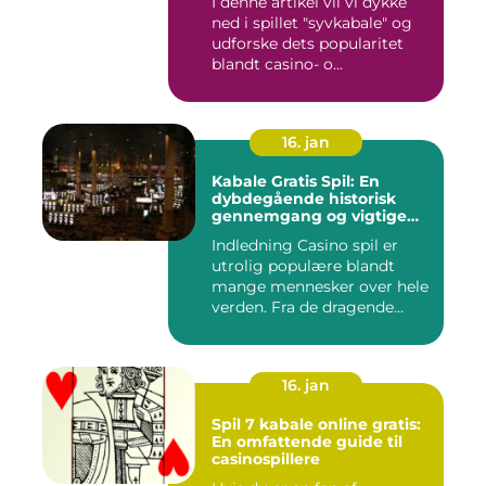
I denne artikel vil vi dykke
ned i spillet "syvkabale" og
udforske dets popularitet
blandt casino- o...
16. jan
Kabale Gratis Spil: En
dybdegående historisk
gennemgang og vigtige
informationer
Indledning Casino spil er
utrolig populære blandt
mange mennesker over hele
verden. Fra de dragende...
16. jan
Spil 7 kabale online gratis:
En omfattende guide til
casinospillere