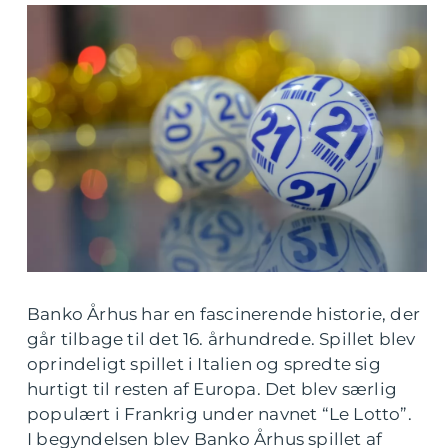
Banko Århus har en fascinerende historie, der
går tilbage til det 16. århundrede. Spillet blev
oprindeligt spillet i Italien og spredte sig
hurtigt til resten af Europa. Det blev særlig
populært i Frankrig under navnet “Le Lotto”.
I begyndelsen blev Banko Århus spillet af