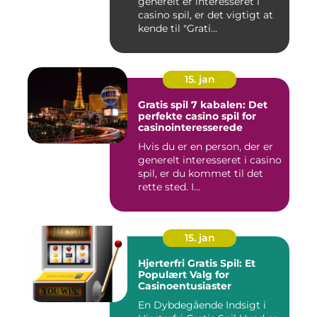
generelt er interesseret i
casino spil, er det vigtigt at
kende til "Grati...
15. jan
Gratis spil 7 kabalen: Det
perfekte casino spil for
casinointeresserede
Hvis du er en person, der er
generelt interesseret i casino
spil, er du kommet til det
rette sted. I...
15. jan
Hjerterfri Gratis Spil: Et
Populært Valg for
Casinoentusiaster
En Dybdegående Indsigt i