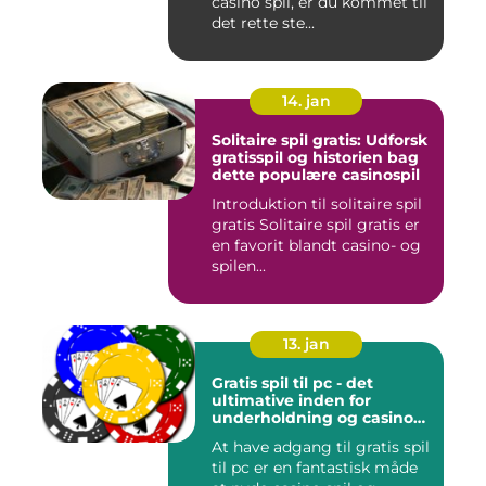
casino spil, er du kommet til
det rette ste...
14. jan
Solitaire spil gratis: Udforsk
gratisspil og historien bag
dette populære casinospil
Introduktion til solitaire spil
gratis Solitaire spil gratis er
en favorit blandt casino- og
spilen...
13. jan
Gratis spil til pc - det
ultimative inden for
underholdning og casino
spil
At have adgang til gratis spil
til pc er en fantastisk måde