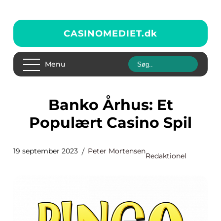
CASINOMEDIET.
dk
Menu
Banko Århus: Et
Populært Casino Spil
19 september 2023
Peter Mortensen
Redaktionel