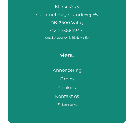
web:
www.klikko.dk
Menu
Annoncering
Om os
Cookies
Kontakt os
Sitemap