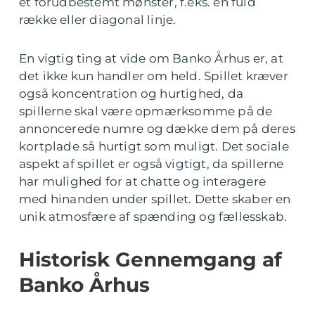
et forudbestemt mønster, f.eks. en fuld
række eller diagonal linje.
En vigtig ting at vide om Banko Århus er, at
det ikke kun handler om held. Spillet kræver
også koncentration og hurtighed, da
spillerne skal være opmærksomme på de
annoncerede numre og dække dem på deres
kortplade så hurtigt som muligt. Det sociale
aspekt af spillet er også vigtigt, da spillerne
har mulighed for at chatte og interagere
med hinanden under spillet. Dette skaber en
unik atmosfære af spænding og fællesskab.
Historisk Gennemgang af
Banko Århus