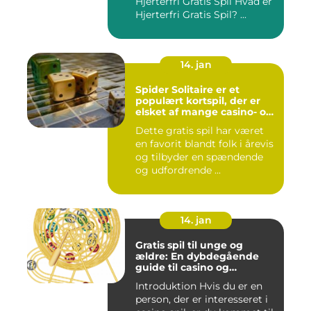
Hjerterfri Gratis Spil Hvad er
Hjerterfri Gratis Spil? ...
14. jan
Spider Solitaire er et
populært kortspil, der er
elsket af mange casino- og
spilleentusiaster
Dette gratis spil har været
en favorit blandt folk i årevis
og tilbyder en spændende
og udfordrende ...
14. jan
Gratis spil til unge og
ældre: En dybdegående
guide til casino og
spilentusiaster
Introduktion Hvis du er en
person, der er interesseret i