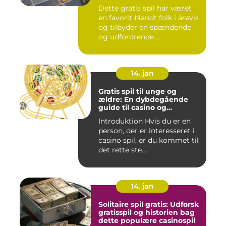
spilleentusiaster
Dette gratis spil har været
en favorit blandt folk i årevis
og tilbyder en spændende
og udfordrende ...
14. jan
Gratis spil til unge og
ældre: En dybdegående
guide til casino og
spilentusiaster
Introduktion Hvis du er en
person, der er interesseret i
casino spil, er du kommet til
det rette ste...
14. jan
Solitaire spil gratis: Udforsk
gratisspil og historien bag
dette populære casinospil