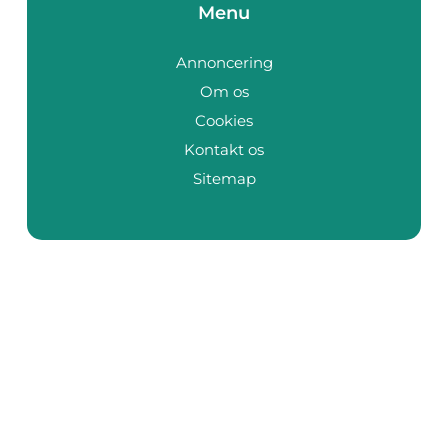
Menu
Annoncering
Om os
Cookies
Kontakt os
Sitemap