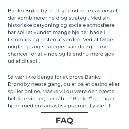
Banko Brøndby er et spændende casinospil,
der kombinerer held og strategi. Med sin
historiske betydning og sociale atmosfære
har spillet vundet mange hjerter både i
Danmark og resten af verden. Ved at følge
nogle tips og strategier kan du øge dine
chancer for at vinde og få endnu mere sjov
ud af dit spil.
Så vær ikke bange for at prøve Banko
Brøndby næste gang, du er på et casino eller
spiller online. Måske vil du være den næste
heldige vinder, der råber “Banko!” og tager
hjem med en fantastisk præmie. Lykke til!
FAQ