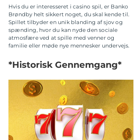
Hvis du er interesseret i casino spil, er Banko
Brøndby helt sikkert noget, du skal kende til.
Spillet tilbyder en unik blanding af sjov og
spænding, hvor du kan nyde den sociale
atmosfære ved at spille med venner og
familie eller møde nye mennesker undervejs.
*Historisk Gennemgang*