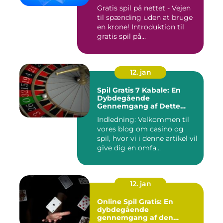
spilentusiaster
Gratis spil på nettet - Vejen
til spænding uden at bruge
en krone! Introduktion til
gratis spil på...
12. jan
Spil Gratis 7 Kabale: En
Dybdegående
Gennemgang af Dette
Casino Kortspil
Indledning: Velkommen til
vores blog om casino og
spil, hvor vi i denne artikel vil
give dig en omfa...
12. jan
Online Spil Gratis: En
dybdegående
gennemgang af den