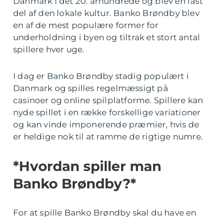
Danmark i det 20. århundrede og blev en fast
del af den lokale kultur. Banko Brøndby blev
en af de mest populære former for
underholdning i byen og tiltrak et stort antal
spillere hver uge.
I dag er Banko Brøndby stadig populært i
Danmark og spilles regelmæssigt på
casinoer og online spilplatforme. Spillere kan
nyde spillet i en række forskellige variationer
og kan vinde imponerende præmier, hvis de
er heldige nok til at ramme de rigtige numre.
*Hvordan spiller man
Banko Brøndby?*
For at spille Banko Brøndby skal du have en