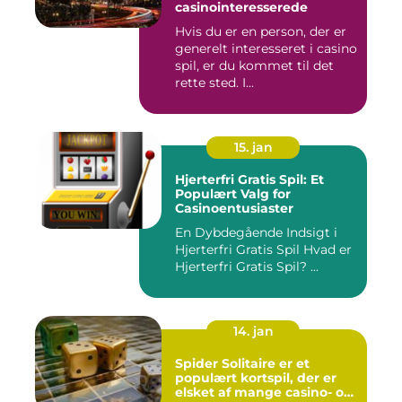
casinointeresserede
Hvis du er en person, der er
generelt interesseret i casino
spil, er du kommet til det
rette sted. I...
15. jan
Hjerterfri Gratis Spil: Et
Populært Valg for
Casinoentusiaster
En Dybdegående Indsigt i
Hjerterfri Gratis Spil Hvad er
Hjerterfri Gratis Spil? ...
14. jan
Spider Solitaire er et
populært kortspil, der er
elsket af mange casino- og