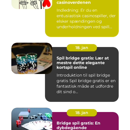
casinoverdenen
Indledning: Er du en
entusiastisk casinospiller, der
elsker spændingen og
underholdningen ved spill...
18. jan
Spil bridge gratis: Lær at
mestre dette elegante
kortspil online
Introduktion til spil bridge
gratis Spil bridge gratis er en
fantastisk måde at udfordre
dit sind o...
18. jan
Bridge spil gratis: En
dybdegående