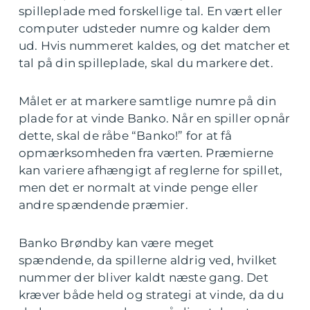
spilleplade med forskellige tal. En vært eller
computer udsteder numre og kalder dem
ud. Hvis nummeret kaldes, og det matcher et
tal på din spilleplade, skal du markere det.
Målet er at markere samtlige numre på din
plade for at vinde Banko. Når en spiller opnår
dette, skal de råbe “Banko!” for at få
opmærksomheden fra værten. Præmierne
kan variere afhængigt af reglerne for spillet,
men det er normalt at vinde penge eller
andre spændende præmier.
Banko Brøndby kan være meget
spændende, da spillerne aldrig ved, hvilket
nummer der bliver kaldt næste gang. Det
kræver både held og strategi at vinde, da du