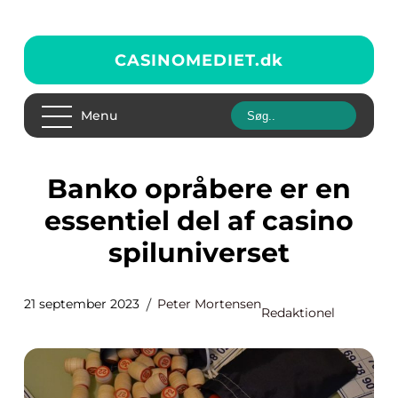
CASINOMEDIET.
dk
Menu
Banko opråbere er en
essentiel del af casino
spiluniverset
21 september 2023
Peter Mortensen
Redaktionel