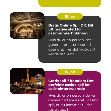
trad...
15. jan
Gratis Online Spil DK: Dit
ultimative sted for
casinounderholdning
Hvis du er en person, der
generelt er interesseret i
casino spil, er det vigtigt at
kende til "Grati...
15. jan
Gratis spil 7 kabalen: Det
perfekte casino spil for
casinointeresserede
Hvis du er en person, der er
generelt interesseret i casino
spil, er du kommet til det
rette sted. I...