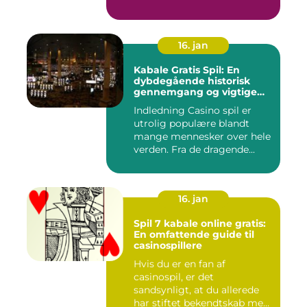
16. jan
Kabale Gratis Spil: En
dybdegående historisk
gennemgang og vigtige
informationer
Indledning Casino spil er
utrolig populære blandt
mange mennesker over hele
verden. Fra de dragende...
16. jan
Spil 7 kabale online gratis:
En omfattende guide til
casinospillere
Hvis du er en fan af
casinospil, er det
sandsynligt, at du allerede
har stiftet bekendtskab med