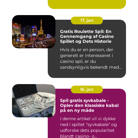
17. jan
Gratis Roulette Spil: En
Gennemgang af Casino
Spillet og Dets Historie
Hvis du er en person, der
generelt er interesseret i
casino spil, er du
sandsynligvis bekendt med
ro...
16. jan
Spil gratis syvkabale -
Oplev den klassiske kabal
på en ny måde
I denne artikel vil vi dykke
ned i spillet "syvkabale" og
udforske dets popularitet
blandt casino- o...