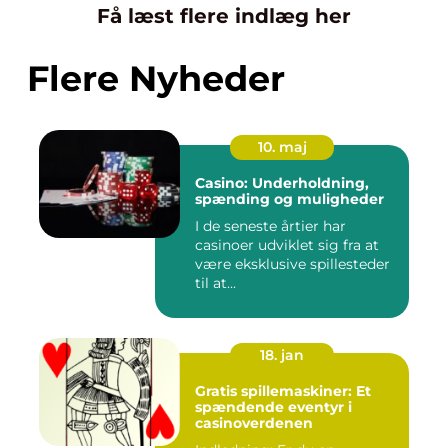
Få læst flere indlæg her
Flere Nyheder
10. maj
Casino: Underholdning,
spænding og muligheder
I de seneste årtier har
casinoer udviklet sig fra at
være eksklusive spillesteder
til at...
18. jan
Gratis spillemaskiner: Et
spændende eventyr i
casinoverdenen