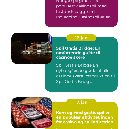
Bridge spil gratis - et
populært casinospil med
historisk baggrund
Indledning Casinospil er en
kil...
17. jan
Spil Gratis Bridge: En
omfattende guide til
casinoelskere
Spil Gratis Bridge En
dybdegående guide til alle
casinoelskere Introduktion til
Spil Gratis Bridg...
17. jan
Kom og vind gratis spil er
en populær aktivitet inden
for casino og spilindustrien