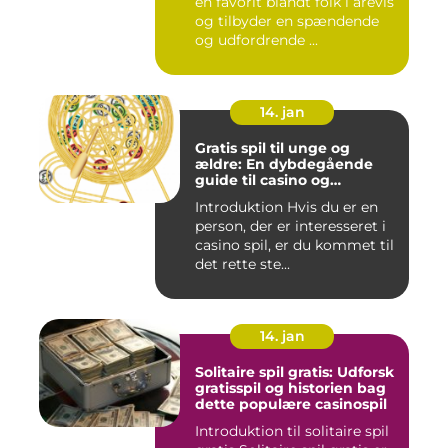
en favorit blandt folk i årevis
og tilbyder en spændende
og udfordrende ...
14. jan
Gratis spil til unge og
ældre: En dybdegående
guide til casino og
spilentusiaster
Introduktion Hvis du er en
person, der er interesseret i
casino spil, er du kommet til
det rette ste...
14. jan
Solitaire spil gratis: Udforsk
gratisspil og historien bag
dette populære casinospil
Introduktion til solitaire spil