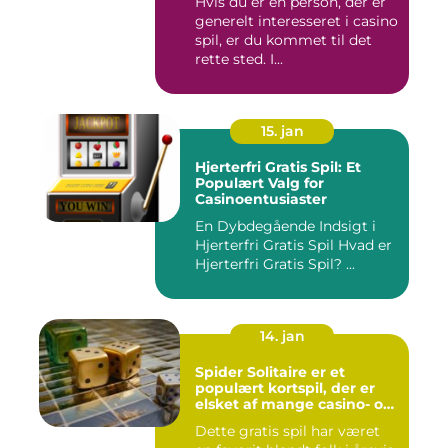
Hvis du er en person, der er
generelt interesseret i casino
spil, er du kommet til det
rette sted. I...
15. jan
Hjerterfri Gratis Spil: Et
Populært Valg for
Casinoentusiaster
En Dybdegående Indsigt i
Hjerterfri Gratis Spil Hvad er
Hjerterfri Gratis Spil? ...
14. jan
Spider Solitaire er et
populært kortspil, der er
elsket af mange casino- og
spilleentusiaster
Dette gratis spil har været