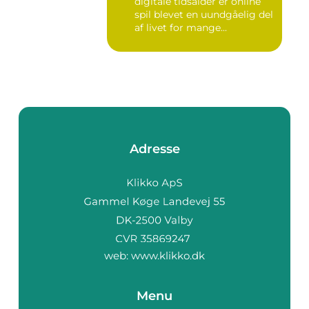
digitale tidsalder er online
spil blevet en uundgåelig del
af livet for mange...
Adresse
web:
www.klikko.dk
Menu