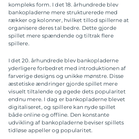
kompleks form. I det 18. århundrede blev
bankopladerne mere strukturerede med
rækker og kolonner, hvilket tillod spillerne at
organisere deres tal bedre. Dette gjorde
spillet mere spændende og tiltrak flere
spillere.
I det 20. århundrede blev bankopladerne
yderligere forbedret med introduktionen af
farverige designs og unikke mønstre. Disse
æstetiske ændringer gjorde spillet mere
visuelt tiltalende og øgede dets popularitet
endnu mere. I dag er bankopladerne blevet
digitaliseret, og spillere kan nyde spillet
både online og offline. Den konstante
udvikling af bankopladerne beviser spillets
tidløse appeller og popularitet.