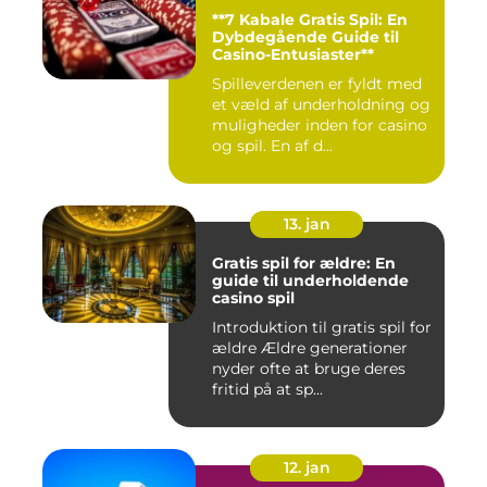
**7 Kabale Gratis Spil: En
Dybdegående Guide til
Casino-Entusiaster**
Spilleverdenen er fyldt med
et væld af underholdning og
muligheder inden for casino
og spil. En af d...
13. jan
Gratis spil for ældre: En
guide til underholdende
casino spil
Introduktion til gratis spil for
ældre Ældre generationer
nyder ofte at bruge deres
fritid på at sp...
12. jan