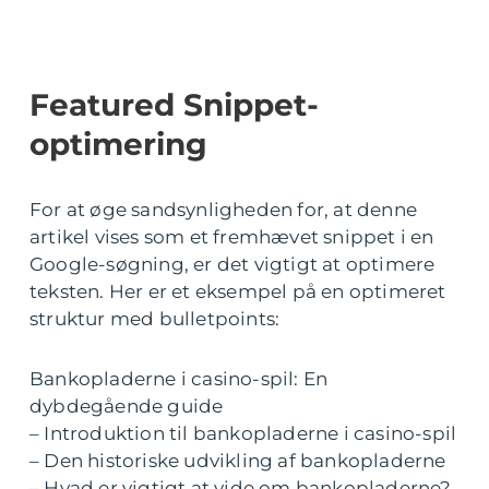
Featured Snippet-
optimering
For at øge sandsynligheden for, at denne
artikel vises som et fremhævet snippet i en
Google-søgning, er det vigtigt at optimere
teksten. Her er et eksempel på en optimeret
struktur med bulletpoints:
Bankopladerne i casino-spil: En
dybdegående guide
– Introduktion til bankopladerne i casino-spil
– Den historiske udvikling af bankopladerne
– Hvad er vigtigt at vide om bankopladerne?