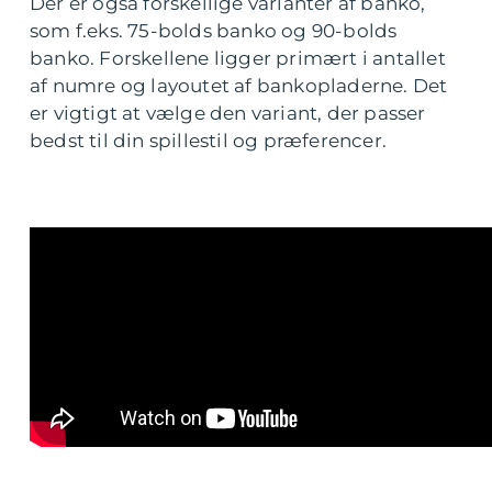
Der er også forskellige varianter af banko,
som f.eks. 75-bolds banko og 90-bolds
banko. Forskellene ligger primært i antallet
af numre og layoutet af bankopladerne. Det
er vigtigt at vælge den variant, der passer
bedst til din spillestil og præferencer.