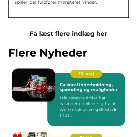
spiller, der fuldfører mønsteret, vinder.
Få læst flere indlæg her
Flere Nyheder
10. maj
Casino: Underholdning,
spænding og muligheder
I de seneste årtier har
casinoer udviklet sig fra at
være eksklusive spillesteder
til at...