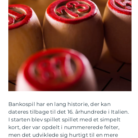
Bankospil har en lang historie, der kan
dateres tilbage til det 16. århundrede i Italien.
I starten blev spillet spillet med et simpelt
kort, der var opdelt i nummererede felter,
men det udviklede sig hurtigt til en mere