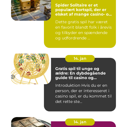
Spider Solitaire er et
populært kortspil, der er
elsket af mange casino- og
spilleentusiaster
Dette gratis spil har været
en favorit blandt folk i årevis
og tilbyder en spændende
og udfordrende ...
14. jan
Gratis spil til unge og
ældre: En dybdegående
guide til casino og
spilentusiaster
Introduktion Hvis du er en
person, der er interesseret i
casino spil, er du kommet til
det rette ste...
14. jan