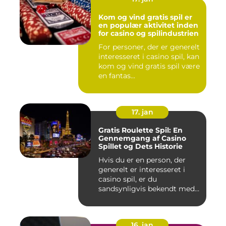
Kom og vind gratis spil er
en populær aktivitet inden
for casino og spilindustrien
For personer, der er generelt
interesseret i casino spil, kan
kom og vind gratis spil være
en fantas...
17. jan
Gratis Roulette Spil: En
Gennemgang af Casino
Spillet og Dets Historie
Hvis du er en person, der
generelt er interesseret i
casino spil, er du
sandsynligvis bekendt med
ro...
16. jan