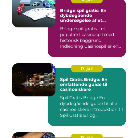
Bridge spil gratis: En
dybdegående
undersøgelse af et
populært casinospil
Bridge spil gratis - et
populært casinospil med
historisk baggrund
Indledning Casinospil er en
kil...
17. jan
Spil Gratis Bridge: En
omfattende guide til
casinoelskere
Spil Gratis Bridge En
dybdegående guide til alle
casinoelskere Introduktion til
Spil Gratis Bridg...
17. jan