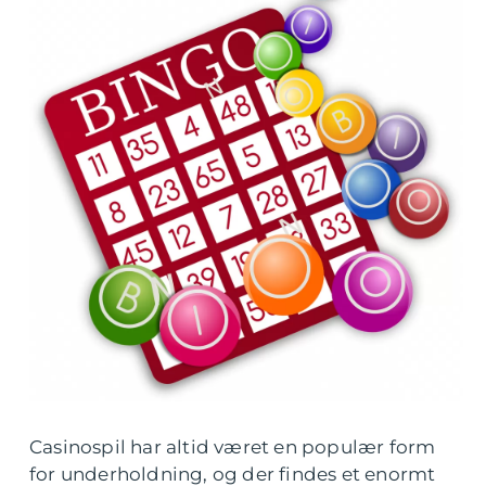
Casinospil har altid været en populær form
for underholdning, og der findes et enormt