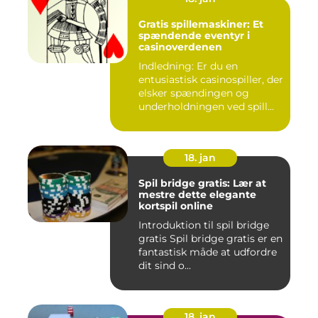
Gratis spillemaskiner: Et
spændende eventyr i
casinoverdenen
Indledning: Er du en
entusiastisk casinospiller, der
elsker spændingen og
underholdningen ved spill...
18. jan
Spil bridge gratis: Lær at
mestre dette elegante
kortspil online
Introduktion til spil bridge
gratis Spil bridge gratis er en
fantastisk måde at udfordre
dit sind o...
18. jan