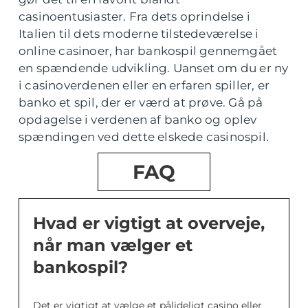
casinoentusiaster. Fra dets oprindelse i
Italien til dets moderne tilstedeværelse i
online casinoer, har bankospil gennemgået
en spændende udvikling. Uanset om du er ny
i casinoverdenen eller en erfaren spiller, er
banko et spil, der er værd at prøve. Gå på
opdagelse i verdenen af banko og oplev
spændingen ved dette elskede casinospil.
FAQ
Hvad er vigtigt at overveje,
når man vælger et
bankospil?
Det er vigtigt at vælge et pålideligt casino eller