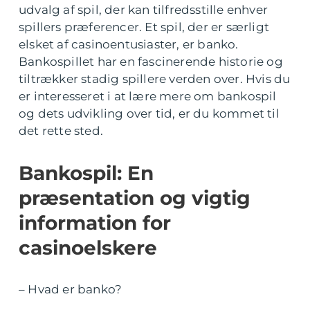
udvalg af spil, der kan tilfredsstille enhver
spillers præferencer. Et spil, der er særligt
elsket af casinoentusiaster, er banko.
Bankospillet har en fascinerende historie og
tiltrækker stadig spillere verden over. Hvis du
er interesseret i at lære mere om bankospil
og dets udvikling over tid, er du kommet til
det rette sted.
Bankospil: En
præsentation og vigtig
information for
casinoelskere
– Hvad er banko?