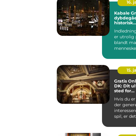
16. j
Kabale Gra
dybdegå
historisk
gennemg
Indledning Casino sp
vigtige
er utroli
informati
blandt m
mennesker
verden. Fr
dragende..
15. j
Gratis Onl
DK: Dit u
sted for
casinoun
Hvis du er
g
der genere
interesser
spil, er de
kende til "G