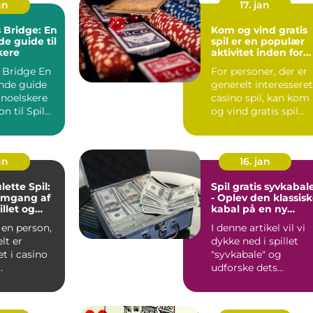
an
17. jan
s Bridge: En
Kom og vind gratis
e guide til
spil er en populær
kere
aktivitet inden for
casino og
 Bridge En
For personer, der er
spilindustrien
nde guide
generelt interesseret
sinoelskere
casino spil, kan kom
n til Spil
og vind gratis spil
g...
være en fantas...
an
16. jan
lette Spil:
Spil gratis syvkabal
mgang af
- Oplev den klassis
llet og
kabal på en ny
orie
måde
 en person,
I denne artikel vil vi
lt er
dykke ned i spillet
et i casino
"syvkabale" og
udforske dets
gvis bekendt
popularitet blandt
casino- o...