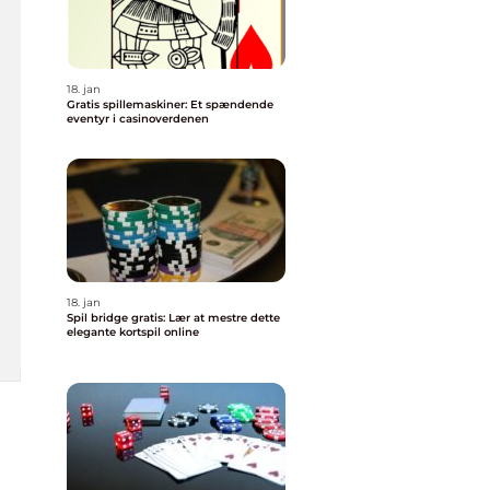
18. jan
Gratis spillemaskiner: Et spændende
eventyr i casinoverdenen
18. jan
Spil bridge gratis: Lær at mestre dette
elegante kortspil online