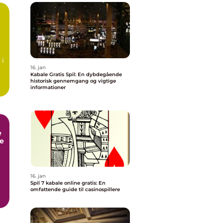
 i
16. jan
Kabale Gratis Spil: En dybdegående
historisk gennemgang og vigtige
informationer
e
ke
16. jan
Spil 7 kabale online gratis: En
omfattende guide til casinospillere