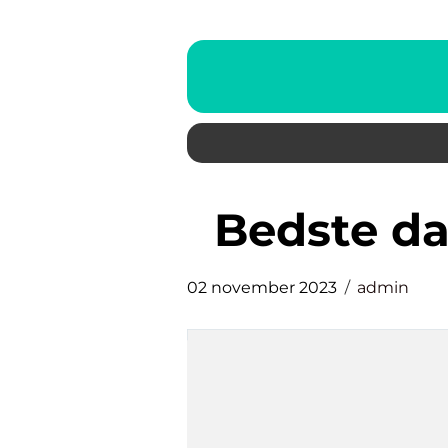
bedste d
02 november 2023
admin