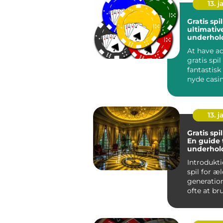
13. j
Gratis spil
ultimativ
underhol
casino spi
At have ad
gratis spil
fantastis
nyde casin
underholdn
13. j
Gratis spi
En guide t
underhol
casino spi
Introduktio
spil for ældre
generatio
ofte at br
fritid på at