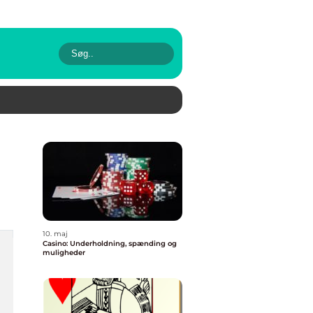
10. maj
Casino: Underholdning, spænding og
muligheder