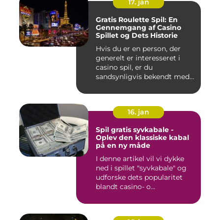
17. jan
Gratis Roulette Spil: En
Gennemgang af Casino
Spillet og Dets Historie
Hvis du er en person, der
generelt er interesseret i
casino spil, er du
sandsynligvis bekendt med
ro...
16. jan
Spil gratis syvkabale -
Oplev den klassiske kabal
på en ny måde
I denne artikel vil vi dykke
ned i spillet "syvkabale" og
udforske dets popularitet
blandt casino- o...