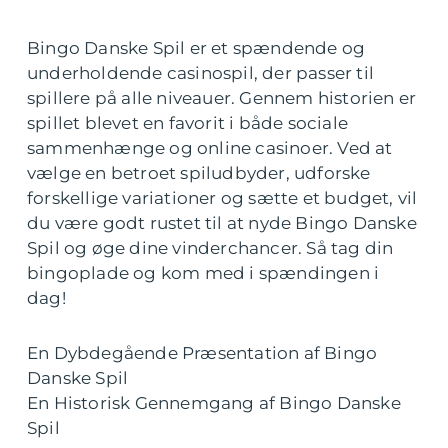
Bingo Danske Spil er et spændende og
underholdende casinospil, der passer til
spillere på alle niveauer. Gennem historien er
spillet blevet en favorit i både sociale
sammenhænge og online casinoer. Ved at
vælge en betroet spiludbyder, udforske
forskellige variationer og sætte et budget, vil
du være godt rustet til at nyde Bingo Danske
Spil og øge dine vinderchancer. Så tag din
bingoplade og kom med i spændingen i
dag!
En Dybdegående Præsentation af Bingo
Danske Spil
En Historisk Gennemgang af Bingo Danske
Spil