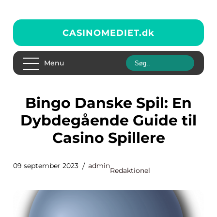
CASINOMEDIET.
dk
Menu
Bingo Danske Spil: En
Dybdegående Guide til
Casino Spillere
09 september 2023
admin
Redaktionel