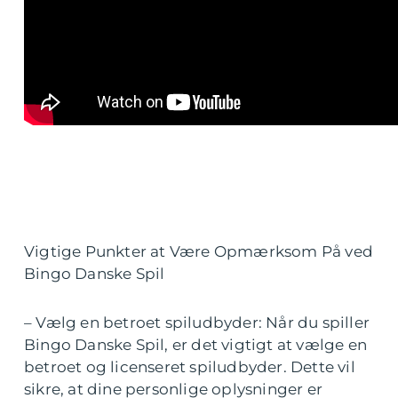
Vigtige Punkter at Være Opmærksom På ved
Bingo Danske Spil
– Vælg en betroet spiludbyder: Når du spiller
Bingo Danske Spil, er det vigtigt at vælge en
betroet og licenseret spiludbyder. Dette vil
sikre, at dine personlige oplysninger er