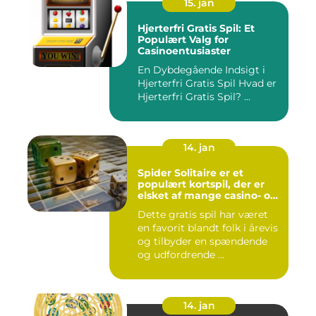
15. jan
Hjerterfri Gratis Spil: Et
Populært Valg for
Casinoentusiaster
En Dybdegående Indsigt i
Hjerterfri Gratis Spil Hvad er
Hjerterfri Gratis Spil? ...
14. jan
Spider Solitaire er et
populært kortspil, der er
elsket af mange casino- og
spilleentusiaster
Dette gratis spil har været
en favorit blandt folk i årevis
og tilbyder en spændende
og udfordrende ...
14. jan