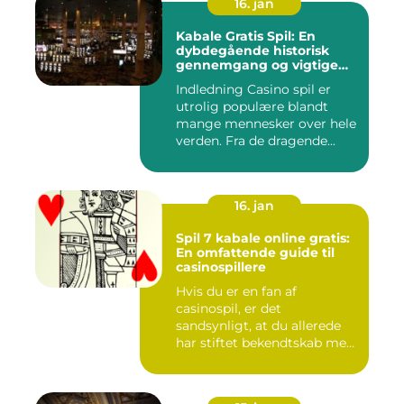
16. jan
Kabale Gratis Spil: En
dybdegående historisk
gennemgang og vigtige
informationer
Indledning Casino spil er
utrolig populære blandt
mange mennesker over hele
verden. Fra de dragende...
16. jan
Spil 7 kabale online gratis:
En omfattende guide til
casinospillere
Hvis du er en fan af
casinospil, er det
sandsynligt, at du allerede
har stiftet bekendtskab med
trad...