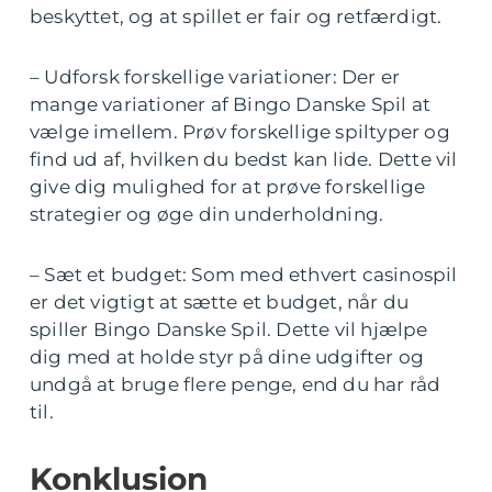
beskyttet, og at spillet er fair og retfærdigt.
– Udforsk forskellige variationer: Der er
mange variationer af Bingo Danske Spil at
vælge imellem. Prøv forskellige spiltyper og
find ud af, hvilken du bedst kan lide. Dette vil
give dig mulighed for at prøve forskellige
strategier og øge din underholdning.
– Sæt et budget: Som med ethvert casinospil
er det vigtigt at sætte et budget, når du
spiller Bingo Danske Spil. Dette vil hjælpe
dig med at holde styr på dine udgifter og
undgå at bruge flere penge, end du har råd
til.
Konklusion