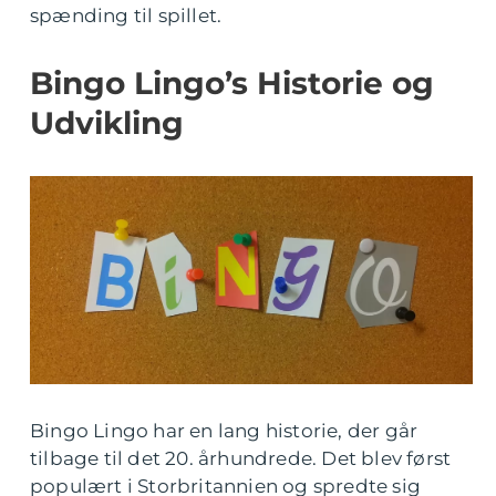
spænding til spillet.
Bingo Lingo’s Historie og
Udvikling
Bingo Lingo har en lang historie, der går
tilbage til det 20. århundrede. Det blev først
populært i Storbritannien og spredte sig