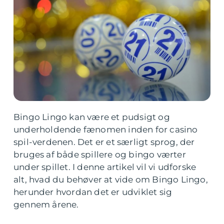
Bingo Lingo kan være et pudsigt og
underholdende fænomen inden for casino
spil-verdenen. Det er et særligt sprog, der
bruges af både spillere og bingo værter
under spillet. I denne artikel vil vi udforske
alt, hvad du behøver at vide om Bingo Lingo,
herunder hvordan det er udviklet sig
gennem årene.