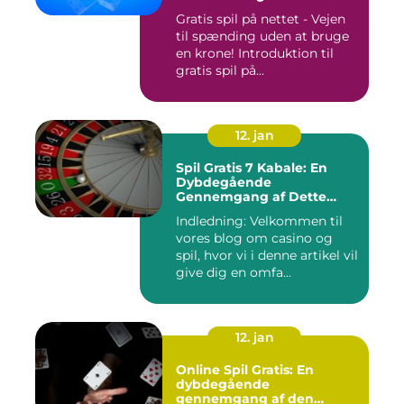
spilentusiaster
Gratis spil på nettet - Vejen
til spænding uden at bruge
en krone! Introduktion til
gratis spil på...
12. jan
Spil Gratis 7 Kabale: En
Dybdegående
Gennemgang af Dette
Casino Kortspil
Indledning: Velkommen til
vores blog om casino og
spil, hvor vi i denne artikel vil
give dig en omfa...
12. jan
Online Spil Gratis: En
dybdegående
gennemgang af den