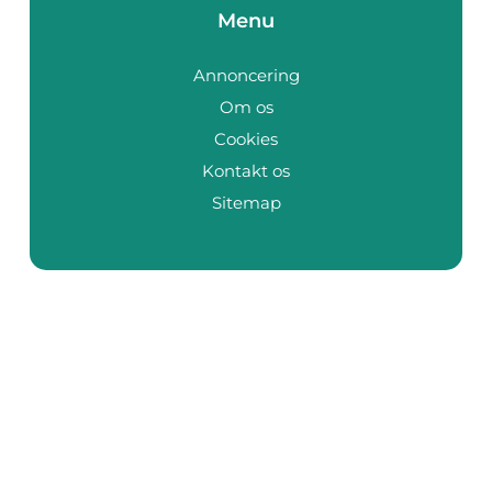
Menu
Annoncering
Om os
Cookies
Kontakt os
Sitemap