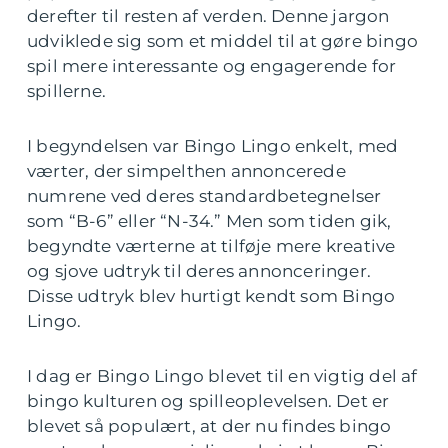
derefter til resten af verden. Denne jargon
udviklede sig som et middel til at gøre bingo
spil mere interessante og engagerende for
spillerne.
I begyndelsen var Bingo Lingo enkelt, med
værter, der simpelthen annoncerede
numrene ved deres standardbetegnelser
som “B-6” eller “N-34.” Men som tiden gik,
begyndte værterne at tilføje mere kreative
og sjove udtryk til deres annonceringer.
Disse udtryk blev hurtigt kendt som Bingo
Lingo.
I dag er Bingo Lingo blevet til en vigtig del af
bingo kulturen og spilleoplevelsen. Det er
blevet så populært, at der nu findes bingo