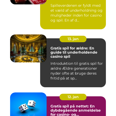
Spilleverdenen er fyldt med
et væld af underholdning og
muligheder inden for casino
og spil. En af d...
13. jan
Gratis spil for ældre: En
guide til underholdende
casino spil
Introduktion til gratis spil for
ældre Ældre generationer
nyder ofte at bruge deres
fritid på at sp...
12. jan
Gratis spil på nettet: En
dybdegående anmeldelse
for casino- og