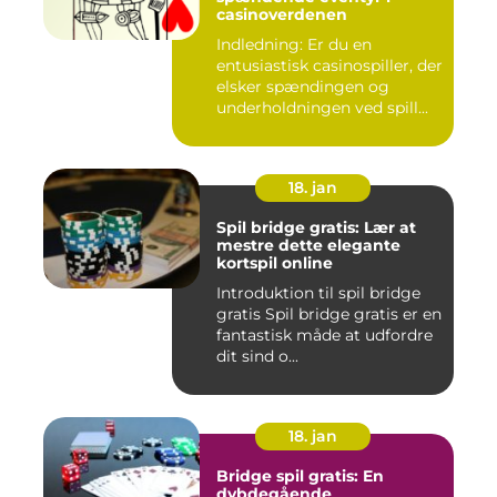
casinoverdenen
Indledning: Er du en
entusiastisk casinospiller, der
elsker spændingen og
underholdningen ved spill...
18. jan
Spil bridge gratis: Lær at
mestre dette elegante
kortspil online
Introduktion til spil bridge
gratis Spil bridge gratis er en
fantastisk måde at udfordre
dit sind o...
18. jan
Bridge spil gratis: En
dybdegående