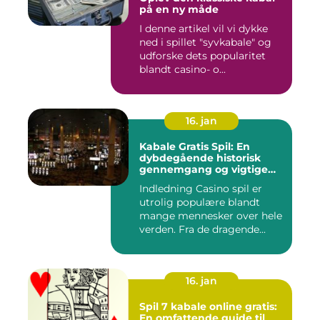
på en ny måde
I denne artikel vil vi dykke
ned i spillet "syvkabale" og
udforske dets popularitet
blandt casino- o...
16. jan
Kabale Gratis Spil: En
dybdegående historisk
gennemgang og vigtige
informationer
Indledning Casino spil er
utrolig populære blandt
mange mennesker over hele
verden. Fra de dragende...
16. jan
Spil 7 kabale online gratis:
En omfattende guide til