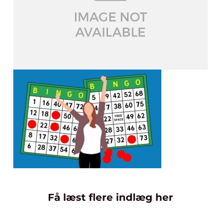
Få læst flere indlæg her