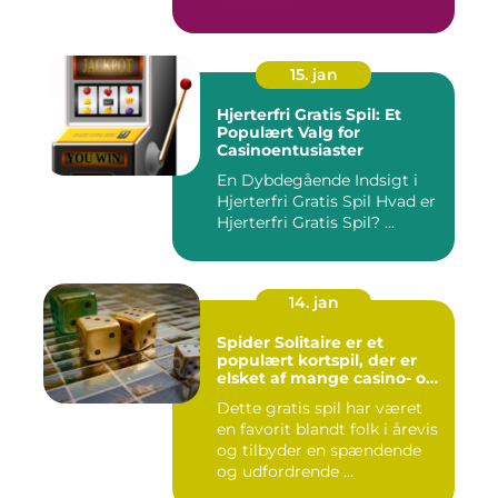
15. jan
Hjerterfri Gratis Spil: Et
Populært Valg for
Casinoentusiaster
En Dybdegående Indsigt i
Hjerterfri Gratis Spil Hvad er
Hjerterfri Gratis Spil? ...
14. jan
Spider Solitaire er et
populært kortspil, der er
elsket af mange casino- og
spilleentusiaster
Dette gratis spil har været
en favorit blandt folk i årevis
og tilbyder en spændende
og udfordrende ...