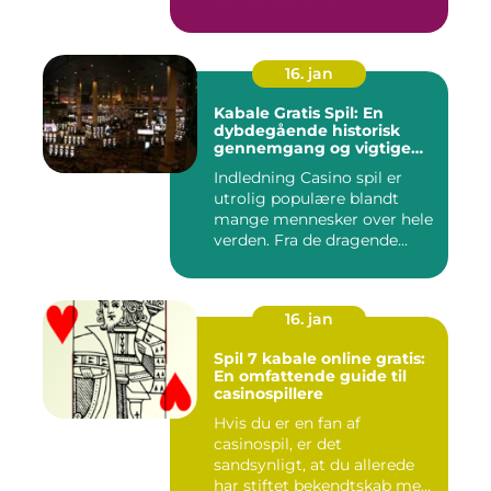
16. jan
Kabale Gratis Spil: En
dybdegående historisk
gennemgang og vigtige
informationer
Indledning Casino spil er
utrolig populære blandt
mange mennesker over hele
verden. Fra de dragende...
16. jan
Spil 7 kabale online gratis:
En omfattende guide til
casinospillere
Hvis du er en fan af
casinospil, er det
sandsynligt, at du allerede
har stiftet bekendtskab med