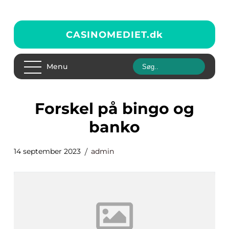
CASINOMEDIET.
dk
Menu
forskel på bingo og
banko
14 september 2023
admin