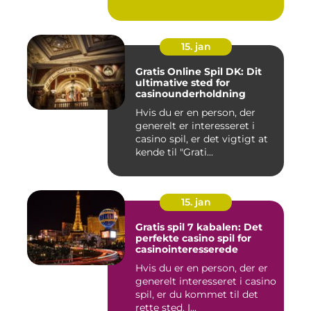
trad...
15. jan
Gratis Online Spil DK: Dit
ultimative sted for
casinounderholdning
Hvis du er en person, der
generelt er interesseret i
casino spil, er det vigtigt at
kende til "Grati...
15. jan
Gratis spil 7 kabalen: Det
perfekte casino spil for
casinointeresserede
Hvis du er en person, der er
generelt interesseret i casino
spil, er du kommet til det
rette sted. I...