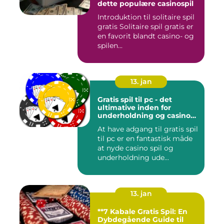
dette populære casinospil
Introduktion til solitaire spil
gratis Solitaire spil gratis er
en favorit blandt casino- og
spilen...
13. jan
Gratis spil til pc - det
ultimative inden for
underholdning og casino
spil
At have adgang til gratis spil
til pc er en fantastisk måde
at nyde casino spil og
underholdning ude...
13. jan
**7 Kabale Gratis Spil: En
Dybdegående Guide til