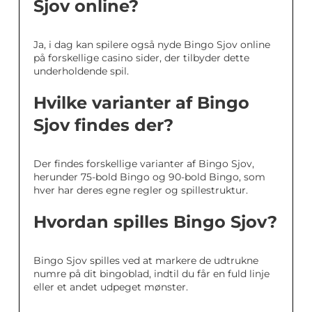
Sjov online?
Ja, i dag kan spilere også nyde Bingo Sjov online
på forskellige casino sider, der tilbyder dette
underholdende spil.
Hvilke varianter af Bingo
Sjov findes der?
Der findes forskellige varianter af Bingo Sjov,
herunder 75-bold Bingo og 90-bold Bingo, som
hver har deres egne regler og spillestruktur.
Hvordan spilles Bingo Sjov?
Bingo Sjov spilles ved at markere de udtrukne
numre på dit bingoblad, indtil du får en fuld linje
eller et andet udpeget mønster.