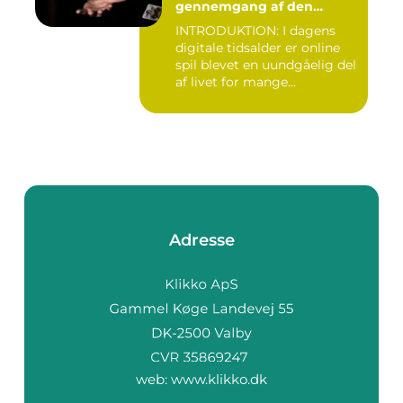
gennemgang af den
spændende verden af
INTRODUKTION: I dagens
gratis online casino spil
digitale tidsalder er online
spil blevet en uundgåelig del
af livet for mange...
Adresse
web:
www.klikko.dk