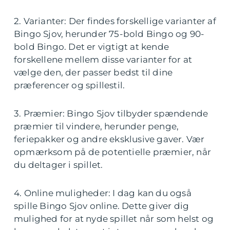
2. Varianter: Der findes forskellige varianter af
Bingo Sjov, herunder 75-bold Bingo og 90-
bold Bingo. Det er vigtigt at kende
forskellene mellem disse varianter for at
vælge den, der passer bedst til dine
præferencer og spillestil.
3. Præmier: Bingo Sjov tilbyder spændende
præmier til vindere, herunder penge,
feriepakker og andre eksklusive gaver. Vær
opmærksom på de potentielle præmier, når
du deltager i spillet.
4. Online muligheder: I dag kan du også
spille Bingo Sjov online. Dette giver dig
mulighed for at nyde spillet når som helst og