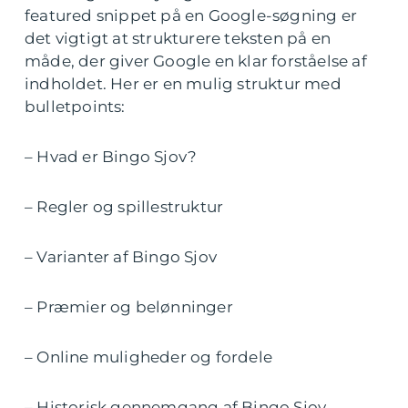
featured snippet på en Google-søgning er
det vigtigt at strukturere teksten på en
måde, der giver Google en klar forståelse af
indholdet. Her er en mulig struktur med
bulletpoints:
– Hvad er Bingo Sjov?
– Regler og spillestruktur
– Varianter af Bingo Sjov
– Præmier og belønninger
– Online muligheder og fordele
– Historisk gennemgang af Bingo Sjov