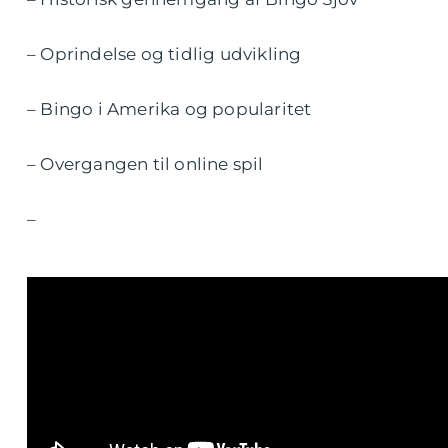
– Oprindelse og tidlig udvikling
– Bingo i Amerika og popularitet
– Overgangen til online spil
–