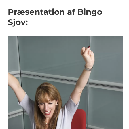
Præsentation af Bingo
Sjov: