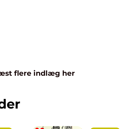
æst flere indlæg her
der