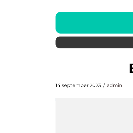
14 september 2023
admin