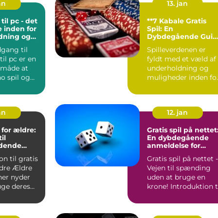
an
13. jan
 til pc - det
**7 Kabale Gratis
e inden for
Spil: En
dning og
Dybdegående Guid
l
til Casino-
gang til
Spilleverdenen er
Entusiaster**
 til pc er en
fyldt med et væld af
k måde at
underholdning og
o spil og
muligheder inden fo
ing ude...
casino og spil. En af
d...
an
12. jan
l for ældre:
Gratis spil på nettet
il
En dybdegående
dende
anmeldelse for
l
casino- og
n til gratis
Gratis spil på nettet -
spilentusiaster
 Ældre
Vejen til spænding
ner nyder
uden at bruge en
uge deres
krone! Introduktion til
 sp...
gratis spil på...