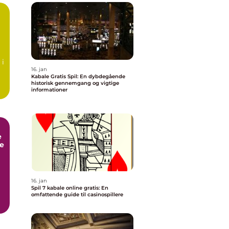
 i
16. jan
Kabale Gratis Spil: En dybdegående
historisk gennemgang og vigtige
informationer
e
ke
16. jan
Spil 7 kabale online gratis: En
omfattende guide til casinospillere