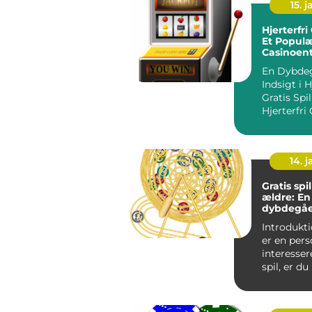
15. j
Hjerterfri 
Et Populæ
Casinoent
En Dybde
Indsigt i H
Gratis Spil Hvad e
Hjerterfri 
...
14. 
Gratis spi
ældre: En
dybdegåe
til casino
Introdukti
spilentusi
er en pers
interesser
spil, er d
det rette st