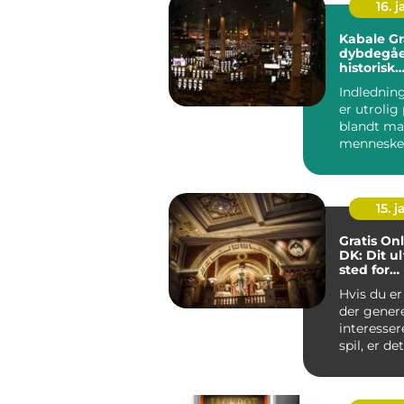
16. j
Kabale Gra
dybdegå
historisk
gennemg
Indledning Casino sp
vigtige
er utroli
informati
blandt m
mennesker
verden. Fr
dragende..
15. j
Gratis Onl
DK: Dit u
sted for
casinoun
Hvis du er
g
der genere
interesser
spil, er de
kende til "G