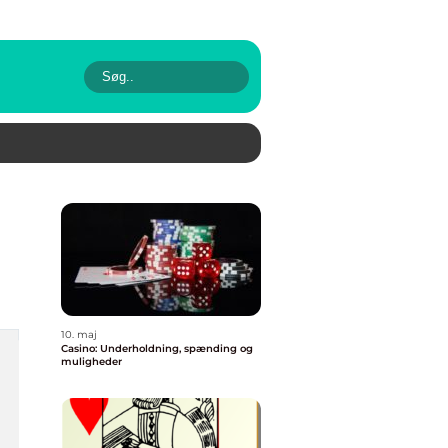
10. maj
Casino: Underholdning, spænding og
muligheder