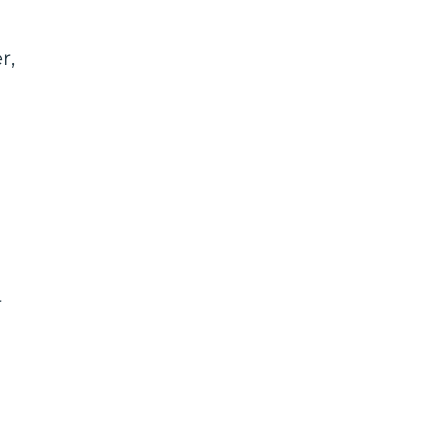
r,
r
i