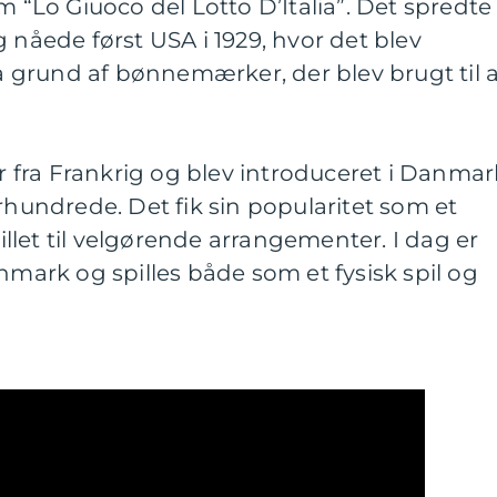
m “Lo Giuoco del Lotto D’Italia”. Det spredte
 nåede først USA i 1929, hvor det blev
grund af bønnemærker, der blev brugt til a
fra Frankrig og blev introduceret i Danmar
århundrede. Det fik sin popularitet som et
pillet til velgørende arrangementer. I dag er
nmark og spilles både som et fysisk spil og