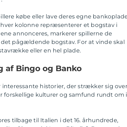
pillere købe eller lave deres egne bankoplade
r hver kolonne repræsenterer et bogstav i
ene annonceres, markerer spillerne de
det pågældende bogstav. For at vinde skal
stavrække eller en hel plade.
ng af Bingo og Banko
nteressante historier, der strækker sig ove
 forskellige kulturer og samfund rundt om 
es tilbage til Italien i det 16. århundrede,