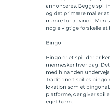
annonceres. Begge spil in
og det primære mål er at 
numre for at vinde. Men s
nogle vigtige forskelle a
Bingo
Bingo er et spil, der er ke
mennesker hver dag. Det er
med hinanden undervejs o
Traditionelt spilles bing
lokation som et bingohal
platforme, der giver spill
eget hjem.