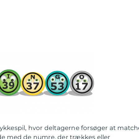
ykkespil, hvor deltagerne forsøger at match
de med de numre, der trækkes eller