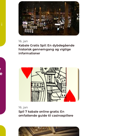
 i
16. jan
Kabale Gratis Spil: En dybdegående
historisk gennemgang og vigtige
informationer
e
ke
16. jan
Spil 7 kabale online gratis: En
omfattende guide til casinospillere