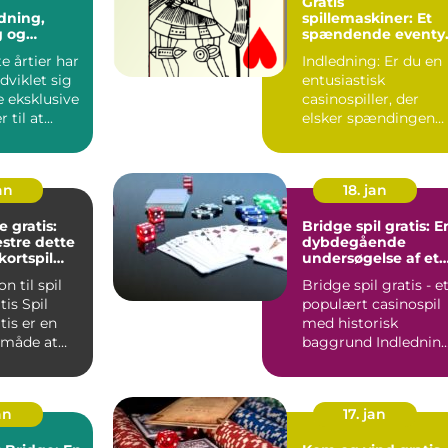
Gratis
dning,
spillemaskiner: Et
 og
spændende eventy
er
i casinoverdenen
te årtier har
Indledning: Er du en
dviklet sig
entusiastisk
e eksklusive
casinospiller, der
 til at...
elsker spændingen
og underholdningen
ved spill...
an
18. jan
e gratis:
Bridge spil gratis: E
stre dette
dybdegående
kortspil
undersøgelse af et
populært casinospil
n til spil
Bridge spil gratis - e
 Spil
populært casinospil
tis er en
med historisk
k måde at
baggrund Indledning
t sind o...
Casinospil er en kil...
an
17. jan