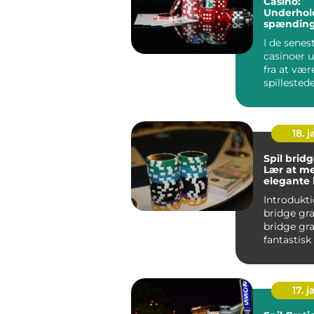
Casino:
Underhol
spænding
mulighed
I de senes
casinoer u
fra at vær
spillesteder
18. j
Spil bridg
Lær at me
elegante 
online
Introduktio
bridge gratis
bridge gra
fantastis
udfordre di
17. j