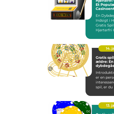
Hjerterfri 
Et Populæ
Casinoent
En Dybde
Indsigt i H
Gratis Spil Hvad e
Hjerterfri 
...
14. 
Gratis spi
ældre: En
dybdegåe
til casino
Introdukti
spilentusi
er en pers
interesser
spil, er d
det rette st
13. j