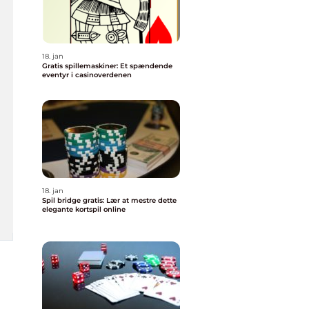
18. jan
Gratis spillemaskiner: Et spændende
eventyr i casinoverdenen
18. jan
Spil bridge gratis: Lær at mestre dette
elegante kortspil online