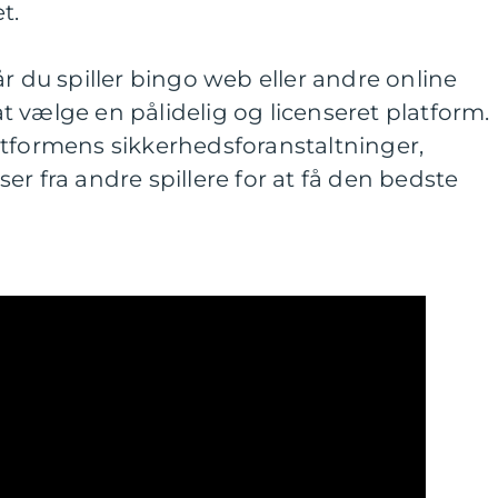
t.
r du spiller bingo web eller andre online
 at vælge en pålidelig og licenseret platform.
atformens sikkerhedsforanstaltninger,
er fra andre spillere for at få den bedste