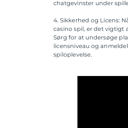
chatgevinster under spille
4. Sikkerhed og Licens: Nå
casino spil, er det vigtigt
Sørg for at undersøge pl
licensniveau og anmeldels
spiloplevelse.