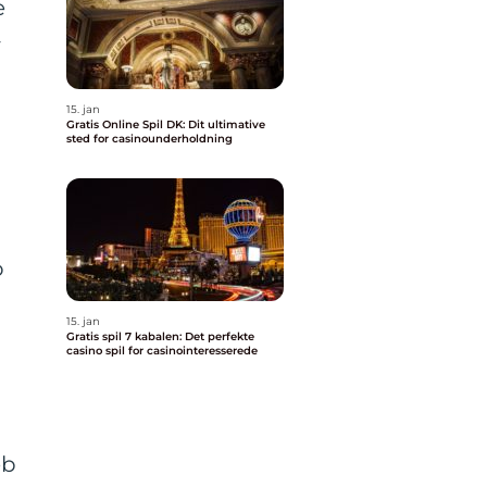
e
-
15. jan
Gratis Online Spil DK: Dit ultimative
sted for casinounderholdning
o
15. jan
Gratis spil 7 kabalen: Det perfekte
casino spil for casinointeresserede
eb