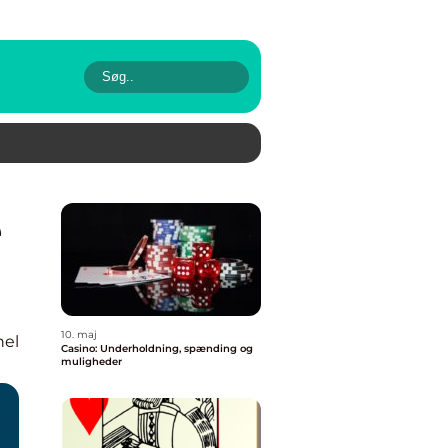
10. maj
nel
Casino: Underholdning, spænding og
muligheder