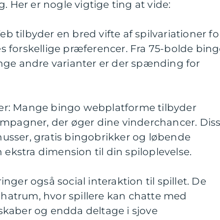
. Her er nogle vigtige ting at vide:
eb tilbyder en bred vifte af spilvariationer fo
 forskellige præferencer. Fra 75-bolde bin
nge andre varianter er der spænding for
r: Mange bingo webplatforme tilbyder
ampagner, der øger dine vinderchancer. Dis
sser, gratis bingobrikker og løbende
 ekstra dimension til din spiloplevelse.
ger også social interaktion til spillet. De
 chatrum, hvor spillere kan chatte med
kaber og endda deltage i sjove