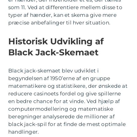
som 11. Ved at differentiere mellem disse to
typer af hænder, kan et skema give mere
præcise anbefalinger til hver situation.
Historisk Udvikling af
Black Jack-Skemaet
Black jack-skemaet blev udviklet i
begyndelsen af 1950’erne af en gruppe
matematikere og statistikere, der ønskede at
reducere casinoets fordel og give spillerne
en bedre chance for at vinde. Ved hjælp af
computermodellering og matematiske
beregninger analyserede de millioner af
black jack-spil for at finde de mest optimale
handlinger.