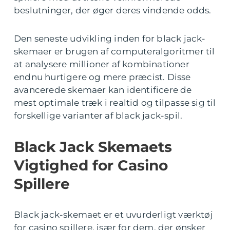
beslutninger, der øger deres vindende odds.
Den seneste udvikling inden for black jack-
skemaer er brugen af computeralgoritmer til
at analysere millioner af kombinationer
endnu hurtigere og mere præcist. Disse
avancerede skemaer kan identificere de
mest optimale træk i realtid og tilpasse sig til
forskellige varianter af black jack-spil.
Black Jack Skemaets
Vigtighed for Casino
Spillere
Black jack-skemaet er et uvurderligt værktøj
for casino spillere, især for dem, der ønsker