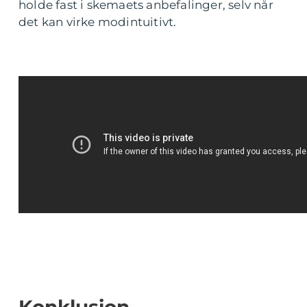
holde fast i skemaets anbefalinger, selv når
det kan virke modintuitivt.
Konklusion