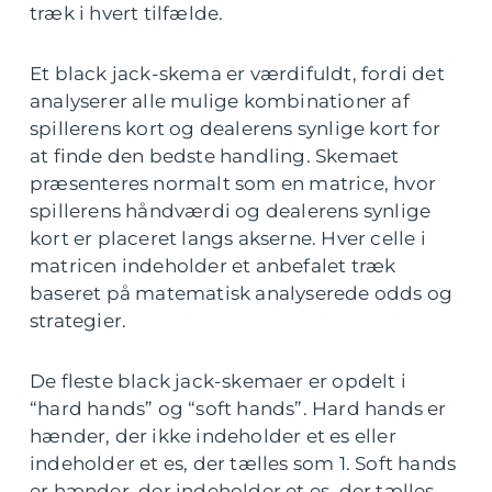
træk i hvert tilfælde.
Et black jack-skema er værdifuldt, fordi det
analyserer alle mulige kombinationer af
spillerens kort og dealerens synlige kort for
at finde den bedste handling. Skemaet
præsenteres normalt som en matrice, hvor
spillerens håndværdi og dealerens synlige
kort er placeret langs akserne. Hver celle i
matricen indeholder et anbefalet træk
baseret på matematisk analyserede odds og
strategier.
De fleste black jack-skemaer er opdelt i
“hard hands” og “soft hands”. Hard hands er
hænder, der ikke indeholder et es eller
indeholder et es, der tælles som 1. Soft hands
er hænder, der indeholder et es, der tælles