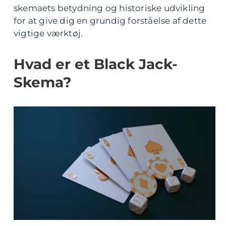
skemaets betydning og historiske udvikling
for at give dig en grundig forståelse af dette
vigtige værktøj.
Hvad er et Black Jack-
Skema?