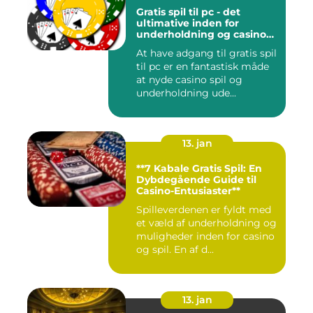
Gratis spil til pc - det
ultimative inden for
underholdning og casino
spil
At have adgang til gratis spil
til pc er en fantastisk måde
at nyde casino spil og
underholdning ude...
13. jan
**7 Kabale Gratis Spil: En
Dybdegående Guide til
Casino-Entusiaster**
Spilleverdenen er fyldt med
et væld af underholdning og
muligheder inden for casino
og spil. En af d...
13. jan