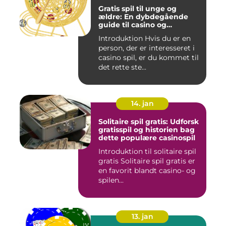
Gratis spil til unge og
ældre: En dybdegående
guide til casino og
spilentusiaster
Introduktion Hvis du er en
person, der er interesseret i
casino spil, er du kommet til
det rette ste...
14. jan
Solitaire spil gratis: Udforsk
gratisspil og historien bag
dette populære casinospil
Introduktion til solitaire spil
gratis Solitaire spil gratis er
en favorit blandt casino- og
spilen...
13. jan