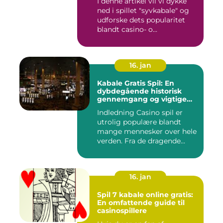
I denne artikel vil vi dykke
ned i spillet "syvkabale" og
udforske dets popularitet
blandt casino- o...
16. jan
Kabale Gratis Spil: En
dybdegående historisk
gennemgang og vigtige
informationer
Indledning Casino spil er
utrolig populære blandt
mange mennesker over hele
verden. Fra de dragende...
16. jan
Spil 7 kabale online gratis:
En omfattende guide til
casinospillere