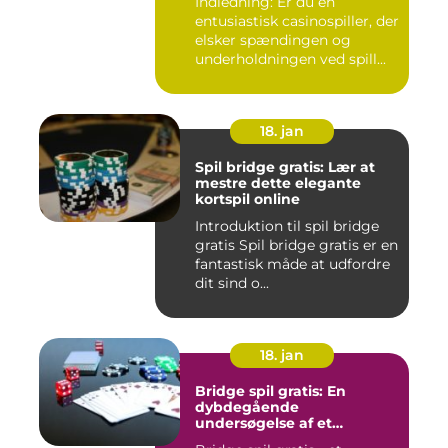
Indledning: Er du en
entusiastisk casinospiller, der
elsker spændingen og
underholdningen ved spill...
18. jan
Spil bridge gratis: Lær at
mestre dette elegante
kortspil online
Introduktion til spil bridge
gratis Spil bridge gratis er en
fantastisk måde at udfordre
dit sind o...
18. jan
Bridge spil gratis: En
dybdegående
undersøgelse af et
populært casinospil