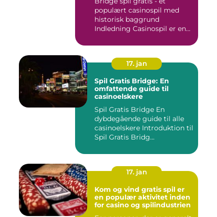
Bridge spil gratis - et
populært casinospil med
historisk baggrund
Indledning Casinospil er en
kil...
17. jan
Spil Gratis Bridge: En
omfattende guide til
casinoelskere
Spil Gratis Bridge En
dybdegående guide til alle
casinoelskere Introduktion til
Spil Gratis Bridg...
17. jan
Kom og vind gratis spil er
en populær aktivitet inden
for casino og spilindustrien