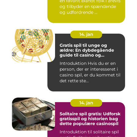
en favorit blandt folk i årevis
og tilbyder en spændende
og udfordrende ...
14. jan
Gratis spil til unge og
ældre: En dybdegående
guide til casino og
spilentusiaster
Introduktion Hvis du er en
person, der er interesseret i
casino spil, er du kommet til
det rette ste...
14. jan
Solitaire spil gratis: Udforsk
gratisspil og historien bag
dette populære casinospil
Introduktion til solitaire spil