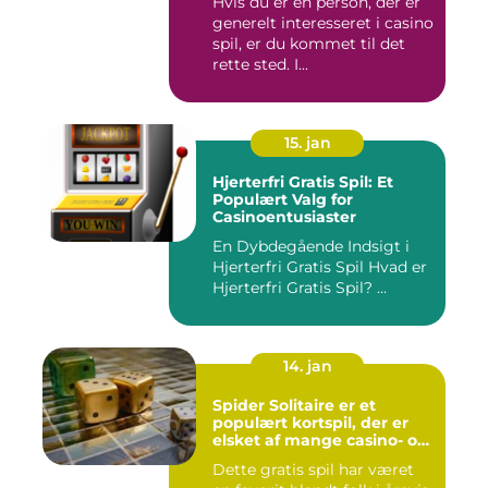
Hvis du er en person, der er
generelt interesseret i casino
spil, er du kommet til det
rette sted. I...
15. jan
Hjerterfri Gratis Spil: Et
Populært Valg for
Casinoentusiaster
En Dybdegående Indsigt i
Hjerterfri Gratis Spil Hvad er
Hjerterfri Gratis Spil? ...
14. jan
Spider Solitaire er et
populært kortspil, der er
elsket af mange casino- og
spilleentusiaster
Dette gratis spil har været