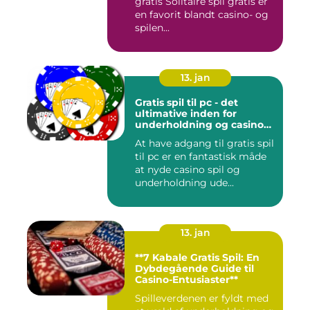
gratis Solitaire spil gratis er
en favorit blandt casino- og
spilen...
13. jan
Gratis spil til pc - det
ultimative inden for
underholdning og casino
spil
At have adgang til gratis spil
til pc er en fantastisk måde
at nyde casino spil og
underholdning ude...
13. jan
**7 Kabale Gratis Spil: En
Dybdegående Guide til
Casino-Entusiaster**
Spilleverdenen er fyldt med