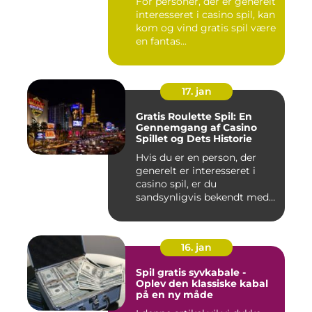
For personer, der er generelt
interesseret i casino spil, kan
kom og vind gratis spil være
en fantas...
17. jan
Gratis Roulette Spil: En
Gennemgang af Casino
Spillet og Dets Historie
Hvis du er en person, der
generelt er interesseret i
casino spil, er du
sandsynligvis bekendt med
ro...
16. jan
Spil gratis syvkabale -
Oplev den klassiske kabal
på en ny måde