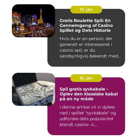
17. jan
Gratis Roulette Spil: En
Gennemgang af Casino
Spillet og Dets Historie
Hvis du er en person, der
generelt er interesseret i
casino spil, er du
sandsynligvis bekendt med
ro...
16. jan
Spil gratis syvkabale -
Oplev den klassiske kabal
på en ny måde
I denne artikel vil vi dykke
ned i spillet "syvkabale" og
udforske dets popularitet
blandt casino- o...