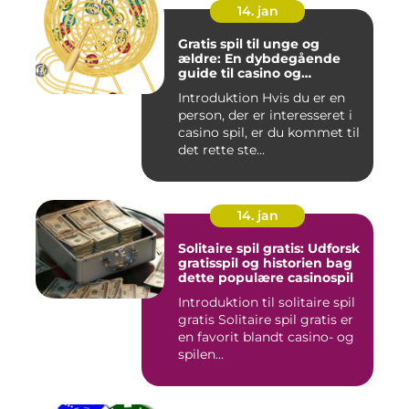
14. jan
Gratis spil til unge og
ældre: En dybdegående
guide til casino og
spilentusiaster
Introduktion Hvis du er en
person, der er interesseret i
casino spil, er du kommet til
det rette ste...
14. jan
Solitaire spil gratis: Udforsk
gratisspil og historien bag
dette populære casinospil
Introduktion til solitaire spil
gratis Solitaire spil gratis er
en favorit blandt casino- og
spilen...