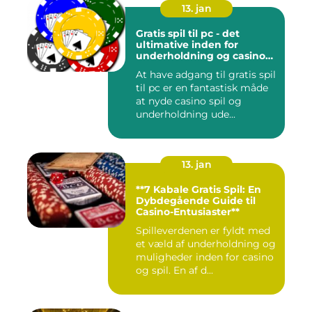
13. jan
Gratis spil til pc - det
ultimative inden for
underholdning og casino
spil
At have adgang til gratis spil
til pc er en fantastisk måde
at nyde casino spil og
underholdning ude...
13. jan
**7 Kabale Gratis Spil: En
Dybdegående Guide til
Casino-Entusiaster**
Spilleverdenen er fyldt med
et væld af underholdning og
muligheder inden for casino
og spil. En af d...