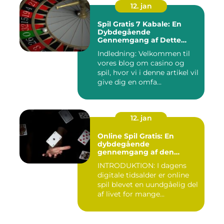
12. jan
Spil Gratis 7 Kabale: En
Dybdegående
Gennemgang af Dette
Casino Kortspil
Indledning: Velkommen til
vores blog om casino og
spil, hvor vi i denne artikel vil
give dig en omfa...
12. jan
Online Spil Gratis: En
dybdegående
gennemgang af den
spændende verden af
INTRODUKTION: I dagens
gratis online casino spil
digitale tidsalder er online
spil blevet en uundgåelig del
af livet for mange...