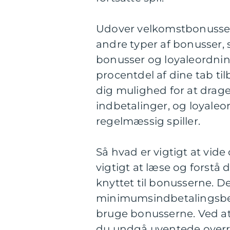
Udover velkomstbonusser
andre typer af bonusser, 
bonusser og loyaleordnin
procentdel af dine tab t
dig mulighed for at drage
indbetalinger, og loyaleo
regelmæssig spiller.
Så hvad er vigtigt at vid
vigtigt at læse og forstå d
knyttet til bonusserne. De
minimumsindbetalingsbel
bruge bonusserne. Ved a
du undgå uventede overra