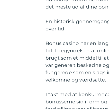
det meste ud af dine bon
En historisk gennemgang 
over tid
Bonus casino har en lang 
tid. I begyndelsen af on
brugt som et middel til at
var generelt beskedne og 
fungerede som en slags in
velkomne og værdsatte.
I takt med at konkurrenc
bonusserne sig i form og