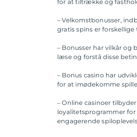
for at tiltrække og fasthol
– Velkomstbonusser, ind
gratis spins er forskellige
– Bonusser har vilkår og b
læse og forstå disse beti
– Bonus casino har udvikle
for at imødekomme spille
– Online casinoer tilbyd
loyalitetsprogrammer for
engagerende spiloplevels