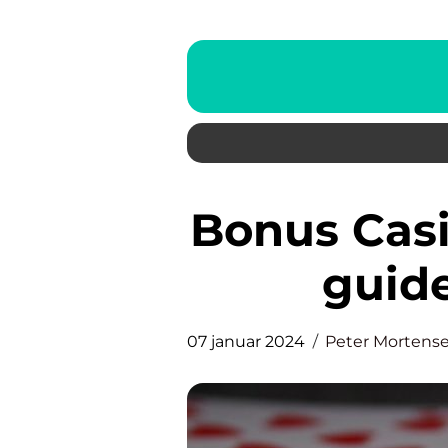
Bonus Casino – Den ultimative
guide
07 januar 2024
Peter Mortens