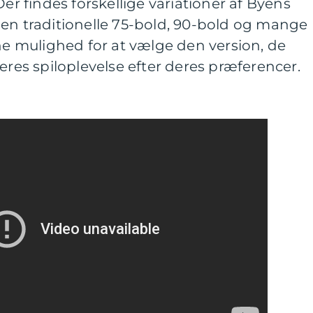
Der findes forskellige variationer af Byens
den traditionelle 75-bold, 90-bold og mange
rne mulighed for at vælge den version, de
eres spiloplevelse efter deres præferencer.