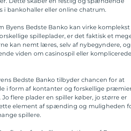
er. Dette skaber en festlig og spændende
 i bankohaller eller online chatrum.
vom Byens Bedste Banko kan virke komplekst
orskellige spilleplader, er det faktisk et meg
lerne kan nemt læres, selv af nybegyndere, og
nde viden om casinospil eller komplicered
Byens Bedste Banko tilbyder chancen for at
de i form af kontanter og forskellige præmie
 Jo flere plader en spiller køber, jo større er
Dette element af spænding og muligheden f
mange spillere.