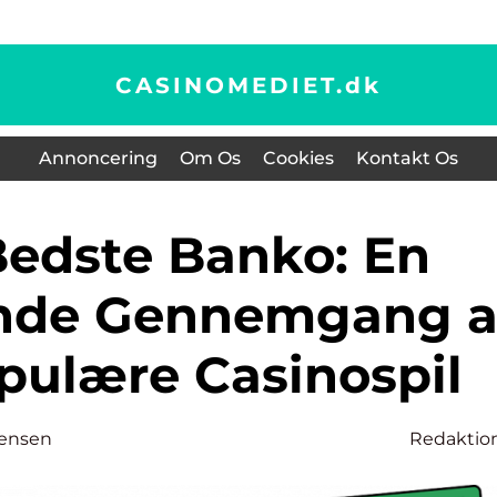
CASINOMEDIET.
dk
Annoncering
Om Os
Cookies
Kontakt Os
nde Gennemgang a
pulære Casinospil
tensen
Redaktio