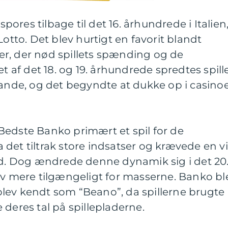
res tilbage til det 16. århundrede i Italien
Lotto. Det blev hurtigt en favorit blandt
r, der nød spillets spænding og de
et af det 18. og 19. århundrede spredtes spill
lande, og det begyndte at dukke op i casino
Bedste Banko primært et spil for de
det tiltrak store indsatser og krævede en vi
hed. Dog ændrede denne dynamik sig i det 20
ev mere tilgængeligt for masserne. Banko bl
lev kendt som “Beano”, da spillerne brugte
 deres tal på spillepladerne.