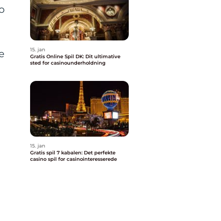
o
15. jan
e
Gratis Online Spil DK: Dit ultimative
sted for casinounderholdning
15. jan
Gratis spil 7 kabalen: Det perfekte
casino spil for casinointeresserede