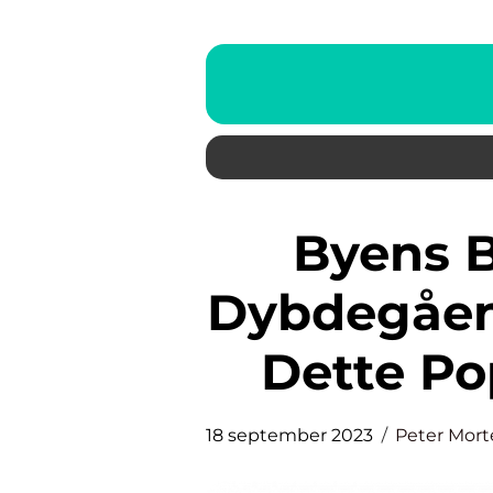
Byens Bedste Banko: En
Dybdegåe
Dette Po
18 september 2023
Peter Mor