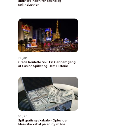
aktivitet inden for casino og
spilindustrien
17. jan
Gratis Roulette Spil: En Gennemgang
af Casino Spillet og Dets Historie
16. jan
Spil gratis syvkabale - Oplev den
klassiske kabal på en ny måde