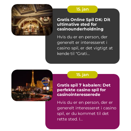
15. jan
Gratis Online Spil DK: Dit
ultimative sted for
casinounderholdning
Hvis du er en person, der
generelt er interesseret i
casino spil, er det vigtigt at
kende til "Grati...
15. jan
Gratis spil 7 kabalen: Det
perfekte casino spil for
casinointeresserede
Hvis du er en person, der er
generelt interesseret i casino
spil, er du kommet til det
rette sted. I...