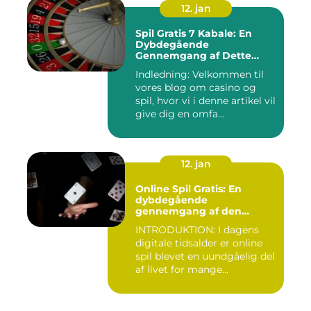
12. jan
Spil Gratis 7 Kabale: En
Dybdegående
Gennemgang af Dette
Casino Kortspil
Indledning: Velkommen til
vores blog om casino og
spil, hvor vi i denne artikel vil
give dig en omfa...
12. jan
Online Spil Gratis: En
dybdegående
gennemgang af den
spændende verden af
INTRODUKTION: I dagens
gratis online casino spil
digitale tidsalder er online
spil blevet en uundgåelig del
af livet for mange...