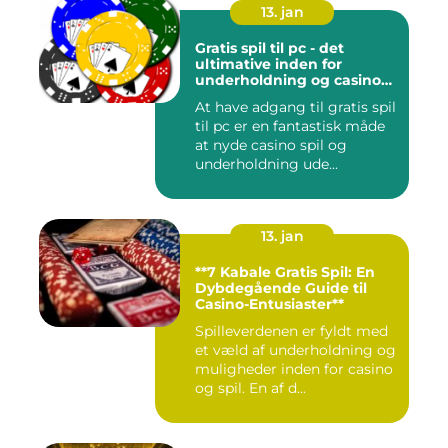
13. jan
Gratis spil til pc - det
ultimative inden for
underholdning og casino
spil
At have adgang til gratis spil
til pc er en fantastisk måde
at nyde casino spil og
underholdning ude...
13. jan
**7 Kabale Gratis Spil: En
Dybdegående Guide til
Casino-Entusiaster**
Spilleverdenen er fyldt med
et væld af underholdning og
muligheder inden for casino
og spil. En af d...