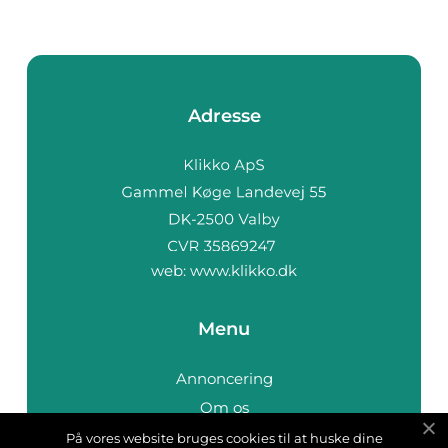
Adresse
web:
www.klikko.dk
Menu
Annoncering
Om os
Cookies
På vores website bruges cookies til at huske dine