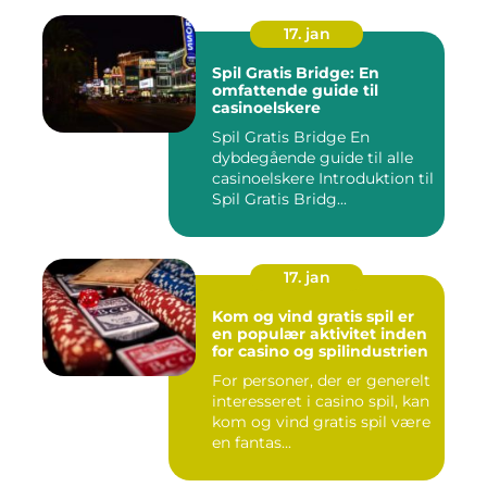
17. jan
Spil Gratis Bridge: En
omfattende guide til
casinoelskere
Spil Gratis Bridge En
dybdegående guide til alle
casinoelskere Introduktion til
Spil Gratis Bridg...
17. jan
Kom og vind gratis spil er
en populær aktivitet inden
for casino og spilindustrien
For personer, der er generelt
interesseret i casino spil, kan
kom og vind gratis spil være
en fantas...