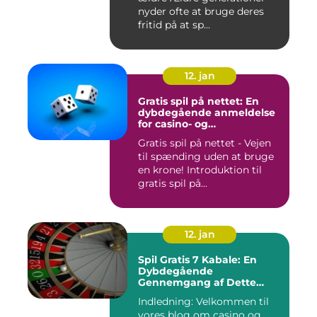
nyder ofte at bruge deres
fritid på at sp...
12. jan
Gratis spil på nettet: En
dybdegående anmeldelse
for casino- og
spilentusiaster
Gratis spil på nettet - Vejen
til spænding uden at bruge
en krone! Introduktion til
gratis spil på...
12. jan
Spil Gratis 7 Kabale: En
Dybdegående
Gennemgang af Dette
Casino Kortspil
Indledning: Velkommen til
vores blog om casino og