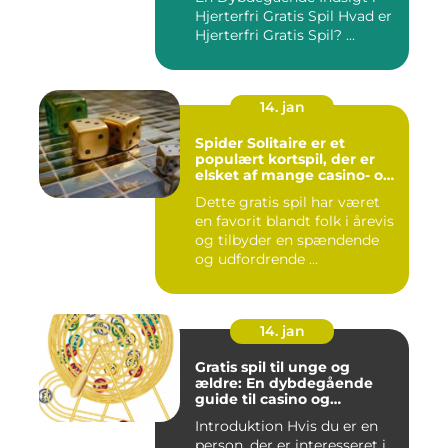
Hjerterfri Gratis Spil Hvad er
Hjerterfri Gratis Spil? ...
14. jan
Spider Solitaire er et
populært kortspil, der er
elsket af mange casino- og
spilleentusiaster
Dette gratis spil har været
en favorit blandt folk i årevis
og tilbyder en spændende
og udfordrende ...
14. jan
Gratis spil til unge og
ældre: En dybdegående
guide til casino og
spilentusiaster
Introduktion Hvis du er en
person, der er interesseret i