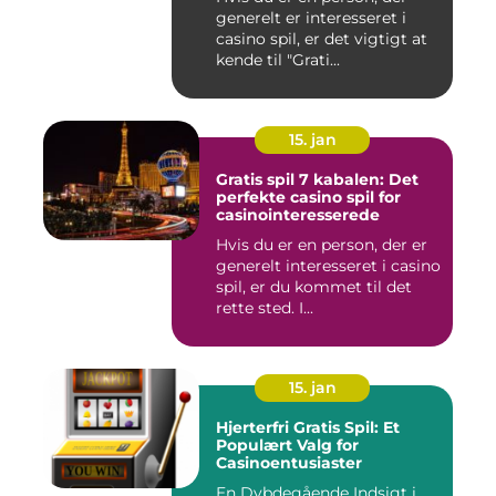
generelt er interesseret i
casino spil, er det vigtigt at
kende til "Grati...
15. jan
Gratis spil 7 kabalen: Det
perfekte casino spil for
casinointeresserede
Hvis du er en person, der er
generelt interesseret i casino
spil, er du kommet til det
rette sted. I...
15. jan
Hjerterfri Gratis Spil: Et
Populært Valg for
Casinoentusiaster
En Dybdegående Indsigt i