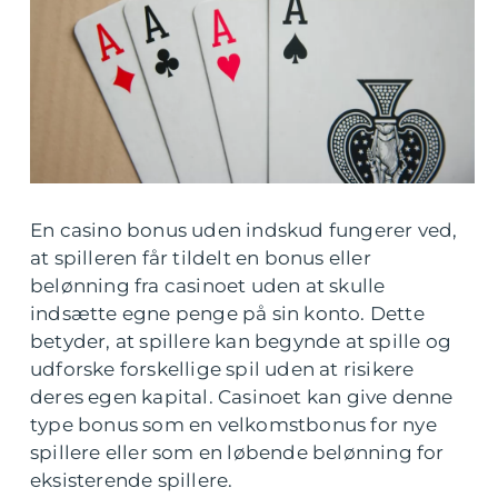
En casino bonus uden indskud fungerer ved,
at spilleren får tildelt en bonus eller
belønning fra casinoet uden at skulle
indsætte egne penge på sin konto. Dette
betyder, at spillere kan begynde at spille og
udforske forskellige spil uden at risikere
deres egen kapital. Casinoet kan give denne
type bonus som en velkomstbonus for nye
spillere eller som en løbende belønning for
eksisterende spillere.