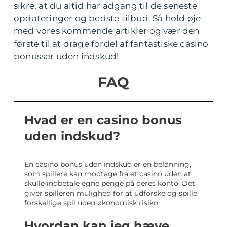
sikre, at du altid har adgang til de seneste
opdateringer og bedste tilbud. Så hold øje
med vores kommende artikler og vær den
første til at drage fordel af fantastiske casino
bonusser uden indskud!
FAQ
Hvad er en casino bonus
uden indskud?
En casino bonus uden indskud er en belønning,
som spillere kan modtage fra et casino uden at
skulle indbetale egne penge på deres konto. Det
giver spilleren mulighed for at udforske og spille
forskellige spil uden økonomisk risiko.
Hvordan kan jeg hæve