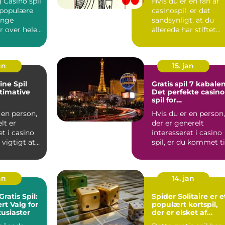
il
Hvis du er en fan af
g populære
casinospil, er det
oner
ange
sandsynligt, at du
 over hele
allerede har stiftet
a de
bekendtskab med
.
trad...
an
15. jan
ine Spil
Gratis spil 7 kabalen
ltimative
Det perfekte casino
spil for
derholdnin
casinointeressered
 en person,
Hvis du er en person,
lt er
der er generelt
et i casino
interesseret i casino
t vigtigt at
spil, er du kommet ti
rati...
det rette sted. I...
an
14. jan
Gratis Spil:
Spider Solitaire er e
rt Valg for
populært kortspil,
usiaster
der er elsket af
mange casino- og