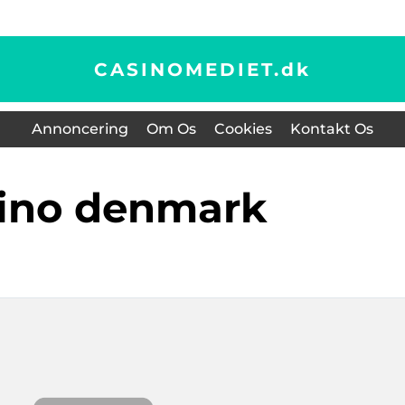
CASINOMEDIET.
dk
Annoncering
Om Os
Cookies
Kontakt Os
sino denmark