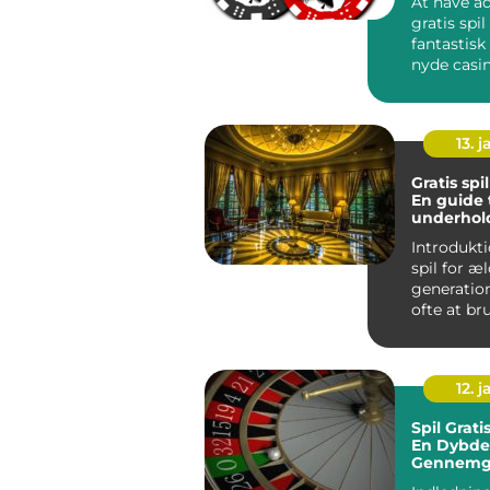
At have ad
gratis spil
fantastis
nyde casin
underholdn
13. j
Gratis spi
En guide t
underhol
casino spi
Introduktio
spil for ældre
generatio
ofte at br
fritid på at
12. j
Spil Grati
En Dybd
Gennemg
Dette Cas