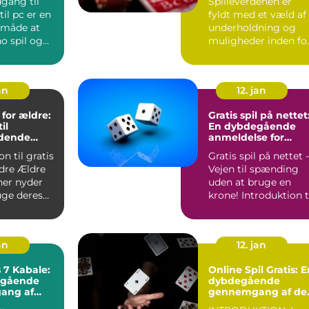
gang til
Spilleverdenen er
Entusiaster**
 til pc er en
fyldt med et væld af
k måde at
underholdning og
o spil og
muligheder inden fo
ing ude...
casino og spil. En af
d...
an
12. jan
l for ældre:
Gratis spil på nettet
il
En dybdegående
dende
anmeldelse for
l
casino- og
n til gratis
Gratis spil på nettet -
spilentusiaster
 Ældre
Vejen til spænding
ner nyder
uden at bruge en
uge deres
krone! Introduktion til
 sp...
gratis spil på...
an
12. jan
s 7 Kabale:
Online Spil Gratis: 
egående
dybdegående
ang af
gennemgang af de
ino Kortspil
spændende verden