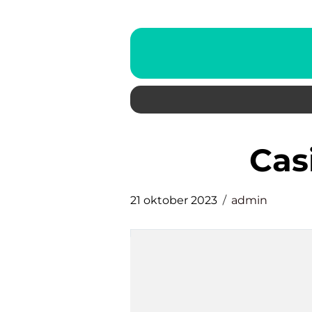
ca
21 oktober 2023
admin