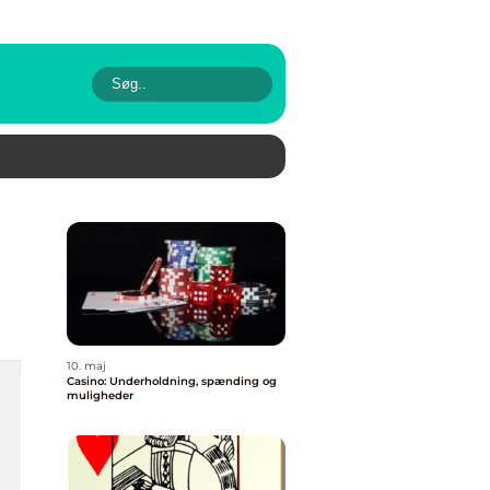
10. maj
Casino: Underholdning, spænding og
muligheder