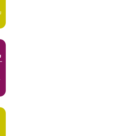
g
g
l
r
e