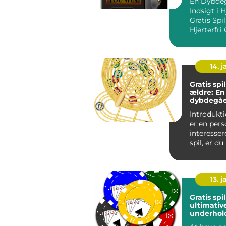
En Dybde
Indsigt i H
Gratis Spil Hvad e
Hjerterfri 
...
14. 
Gratis spi
ældre: En
dybdegåe
til casino
Introdukti
spilentusi
er en pers
interesser
spil, er d
det rette st
13. j
Gratis spil
ultimativ
underhol
casino spi