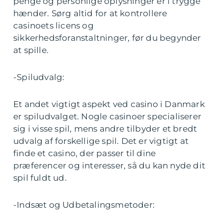
penge og personlige oplysninger er i trygge
hænder. Sørg altid for at kontrollere
casinoets licens og
sikkerhedsforanstaltninger, før du begynder
at spille.
-Spiludvalg:
Et andet vigtigt aspekt ved casino i Danmark
er spiludvalget. Nogle casinoer specialiserer
sig i visse spil, mens andre tilbyder et bredt
udvalg af forskellige spil. Det er vigtigt at
finde et casino, der passer til dine
præferencer og interesser, så du kan nyde dit
spil fuldt ud.
-Indsæt og Udbetalingsmetoder: