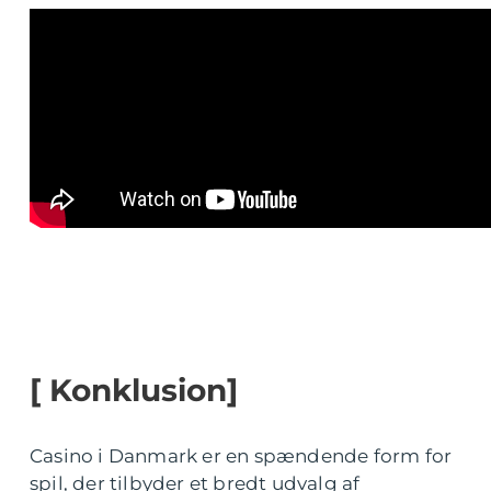
[ Konklusion]
Casino i Danmark er en spændende form for
spil, der tilbyder et bredt udvalg af