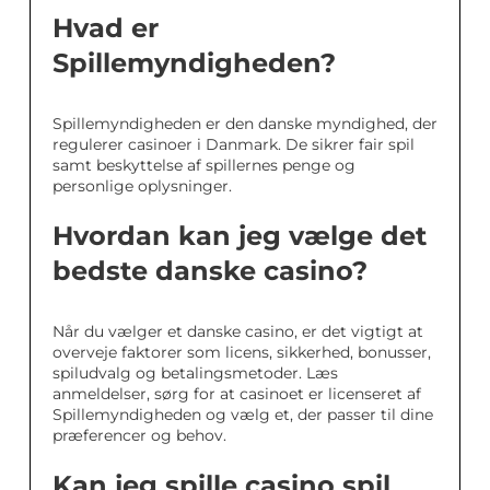
Hvad er
Spillemyndigheden?
Spillemyndigheden er den danske myndighed, der
regulerer casinoer i Danmark. De sikrer fair spil
samt beskyttelse af spillernes penge og
personlige oplysninger.
Hvordan kan jeg vælge det
bedste danske casino?
Når du vælger et danske casino, er det vigtigt at
overveje faktorer som licens, sikkerhed, bonusser,
spiludvalg og betalingsmetoder. Læs
anmeldelser, sørg for at casinoet er licenseret af
Spillemyndigheden og vælg et, der passer til dine
præferencer og behov.
Kan jeg spille casino spil