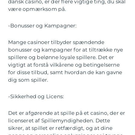
dansk casino, er der flere vigtige ting, du skal
være opmærksom på.
-Bonusser og Kampagner:
Mange casinoer tilbyder spændende
bonusser og kampagner for at tiltrække nye
spillere og belønne loyale spillere. Det er
vigtigt at forstå vilkårene og betingelserne
for disse tilbud, samt hvordan de kan gavne
dig som spiller.
-Sikkerhed og Licens:
Det er afgørende at spille på et casino, der er
licenseret af Spillemyndigheden. Dette
sikrer, at spillet er retfærdigt, og at dine