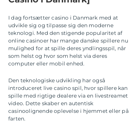
I dag fortsætter casino i Danmark med at
udvikle sig og tilpasse sig den moderne
teknologi. Med den stigende popularitet af
online casinoer har mange danske spillere nu
mulighed for at spille deres yndlingsspil, når
som helst og hvor som helst via deres
computer eller mobil enhed.
Den teknologiske udvikling har også
introduceret live casino spil, hvor spillere kan
spille med rigtige dealere via en livestreamet
video. Dette skaber en autentisk
casinoolignende oplevelse i hjemmet eller på
farten.