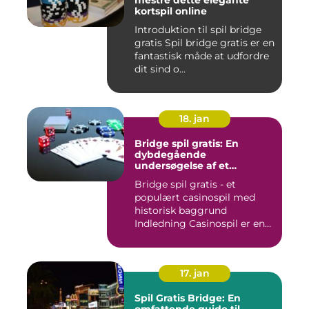
mestre dette elegante
kortspil online
Introduktion til spil bridge
gratis Spil bridge gratis er en
fantastisk måde at udfordre
dit sind o...
18. jan
Bridge spil gratis: En
dybdegående
undersøgelse af et
populært casinospil
Bridge spil gratis - et
populært casinospil med
historisk baggrund
Indledning Casinospil er en
kil...
17. jan
Spil Gratis Bridge: En