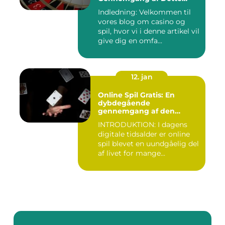
Casino Kortspil
Indledning: Velkommen til
vores blog om casino og
spil, hvor vi i denne artikel vil
give dig en omfa...
12. jan
Online Spil Gratis: En
dybdegående
gennemgang af den
spændende verden af
INTRODUKTION: I dagens
gratis online casino spil
digitale tidsalder er online
spil blevet en uundgåelig del
af livet for mange...