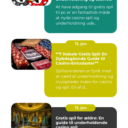
spil
At have adgang til gratis spil
til pc er en fantastisk måde
at nyde casino spil og
underholdning ude...
13. jan
**7 Kabale Gratis Spil: En
Dybdegående Guide til
Casino-Entusiaster**
Spilleverdenen er fyldt med
et væld af underholdning og
muligheder inden for casino
og spil. En af d...
13. jan
Gratis spil for ældre: En
guide til underholdende
casino spil