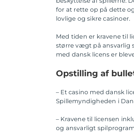
beskyttelse af spillerne.
for at rette op på dette og
lovlige og sikre casinoer.
Med tiden er kravene til l
større vægt på ansvarlig s
med dansk licens er blevet
Opstilling af bulle
– Et casino med dansk lic
Spillemyndigheden i Da
– Kravene til licensen ink
og ansvarligt spilprogram