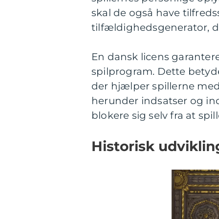
skal de også have tilfreds
tilfældighedsgenerator, der
En dansk licens garantere
spilprogram. Dette betyde
der hjælper spillerne med
herunder indsatser og i
blokere sig selv fra at spil
Historisk udvikli