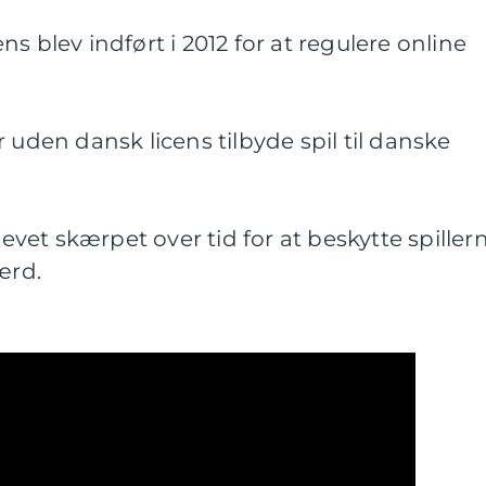
s blev indført i 2012 for at regulere online
 uden dansk licens tilbyde spil til danske
levet skærpet over tid for at beskytte spiller
ærd.