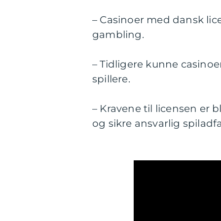
– Casinoer med dansk licen
gambling.
– Tidligere kunne casinoer
spillere.
– Kravene til licensen er b
og sikre ansvarlig spiladf