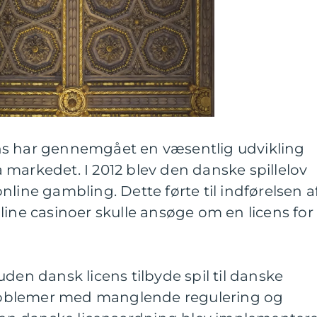
ns har gennemgået en væsentlig udvikling
markedet. I 2012 blev den danske spillelov
nline gambling. Dette førte til indførelsen a
line casinoer skulle ansøge om en licens for
den dansk licens tilbyde spil til danske
 problemer med manglende regulering og