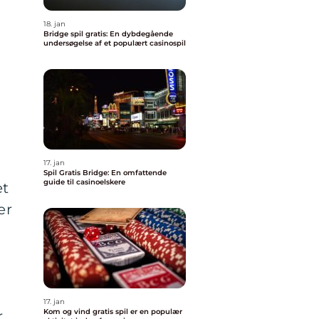
18. jan
Bridge spil gratis: En dybdegående
undersøgelse af et populært casinospil
17. jan
Spil Gratis Bridge: En omfattende
guide til casinoelskere
et
er
17. jan
Kom og vind gratis spil er en populær
r