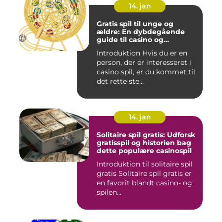
14. jan
Gratis spil til unge og
ældre: En dybdegående
guide til casino og
spilentusiaster
Introduktion Hvis du er en
person, der er interesseret i
casino spil, er du kommet til
det rette ste...
14. jan
Solitaire spil gratis: Udforsk
gratisspil og historien bag
dette populære casinospil
Introduktion til solitaire spil
gratis Solitaire spil gratis er
en favorit blandt casino- og
spilen...