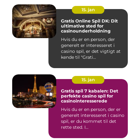
15. jan
Gratis Online Spil DK: Dit
ultimative sted for
casinounderholdning
Hvis du er en person, der
generelt er interesseret i
casino spil, er det vigtigt at
kende til "Grati...
15. jan
Gratis spil 7 kabalen: Det
perfekte casino spil for
casinointeresserede
Hvis du er en person, der er
generelt interesseret i casino
spil, er du kommet til det
rette sted. I...