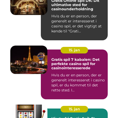
Gratis Online Spil DK: Dit
ultimative sted for
casinounderholdning
Hvis du er en person, der
generelt er interesseret i
casino spil, er det vigtigt at
kende til "Grati...
15. jan
Gratis spil 7 kabalen: Det
perfekte casino spil for
casinointeresserede
Hvis du er en person, der er
generelt interesseret i casino
spil, er du kommet til det
rette sted. I...
15. jan