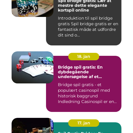
Spil bridge gratis: Lær at
mestre dette elegante
kortspil online
Introduktion til spil bridge
gratis Spil bridge gratis er en
fantastisk måde at udfordre
dit sind o...
18. jan
Bridge spil gratis: En
dybdegående
undersøgelse af et
populært casinospil
Bridge spil gratis - et
populært casinospil med
historisk baggrund
Indledning Casinospil er en
kil...
17. jan