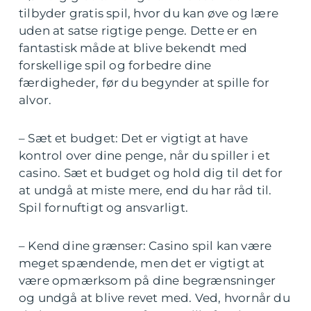
tilbyder gratis spil, hvor du kan øve og lære
uden at satse rigtige penge. Dette er en
fantastisk måde at blive bekendt med
forskellige spil og forbedre dine
færdigheder, før du begynder at spille for
alvor.
– Sæt et budget: Det er vigtigt at have
kontrol over dine penge, når du spiller i et
casino. Sæt et budget og hold dig til det for
at undgå at miste mere, end du har råd til.
Spil fornuftigt og ansvarligt.
– Kend dine grænser: Casino spil kan være
meget spændende, men det er vigtigt at
være opmærksom på dine begrænsninger
og undgå at blive revet med. Ved, hvornår du