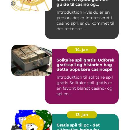
guide til casino og
spilentusiaster
Introduktion Hvis du er en
person, der er interesseret i
casino spil, er du kommet til
det rette ste...
14. jan
Solitaire spil gratis: Udforsk
gratisspil og historien bag
dette populære casinospil
Introduktion til solitaire spil
gratis Solitaire spil gratis er
en favorit blandt casino- og
spilen...
13. jan
Gratis spil til pc - det
ultimative inden for