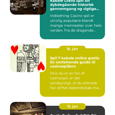
Kabale Gratis Spil: En
dybdegående historisk
gennemgang og vigtige
informationer
Indledning Casino spil er
utrolig populære blandt
mange mennesker over hele
verden. Fra de dragende...
16. jan
Spil 7 kabale online gratis:
En omfattende guide til
casinospillere
Hvis du er en fan af
casinospil, er det
sandsynligt, at du allerede
har stiftet bekendtskab med
trad...
15. jan