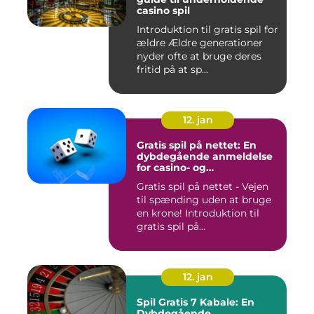
casino spil
Introduktion til gratis spil for
ældre Ældre generationer
nyder ofte at bruge deres
fritid på at sp...
12. jan
Gratis spil på nettet: En
dybdegående anmeldelse
for casino- og
spilentusiaster
Gratis spil på nettet - Vejen
til spænding uden at bruge
en krone! Introduktion til
gratis spil på...
12. jan
Spil Gratis 7 Kabale: En
Dybdegående