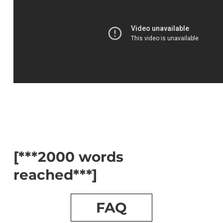
[***2000 words
reached***]
FAQ