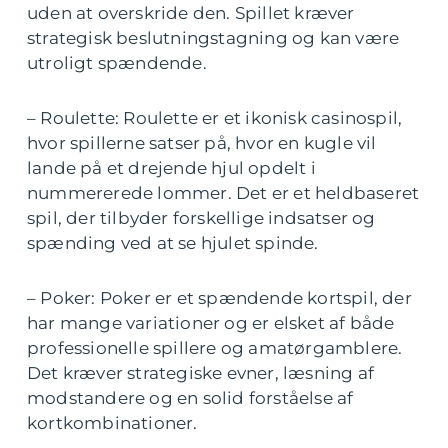
uden at overskride den. Spillet kræver
strategisk beslutningstagning og kan være
utroligt spændende.
– Roulette: Roulette er et ikonisk casinospil,
hvor spillerne satser på, hvor en kugle vil
lande på et drejende hjul opdelt i
nummererede lommer. Det er et heldbaseret
spil, der tilbyder forskellige indsatser og
spænding ved at se hjulet spinde.
– Poker: Poker er et spændende kortspil, der
har mange variationer og er elsket af både
professionelle spillere og amatørgamblere.
Det kræver strategiske evner, læsning af
modstandere og en solid forståelse af
kortkombinationer.