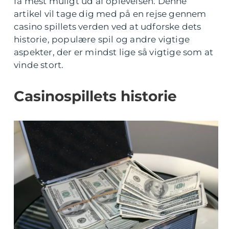
få mest muligt ud af oplevelsen. Denne
artikel vil tage dig med på en rejse gennem
casino spillets verden ved at udforske dets
historie, populære spil og andre vigtige
aspekter, der er mindst lige så vigtige som at
vinde stort.
Casinospillets historie