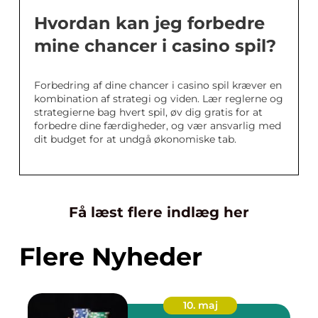
Hvordan kan jeg forbedre
mine chancer i casino spil?
Forbedring af dine chancer i casino spil kræver en
kombination af strategi og viden. Lær reglerne og
strategierne bag hvert spil, øv dig gratis for at
forbedre dine færdigheder, og vær ansvarlig med
dit budget for at undgå økonomiske tab.
Få læst flere indlæg her
Flere Nyheder
10. maj