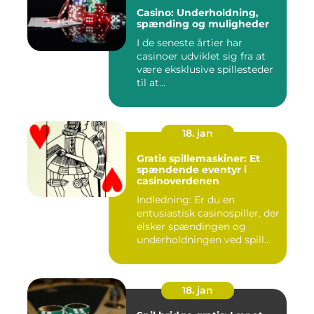
Casino: Underholdning,
spænding og muligheder
I de seneste årtier har
casinoer udviklet sig fra at
være eksklusive spillesteder
til at...
18. jan
Gratis spillemaskiner: Et
spændende eventyr i
casinoverdenen
Indledning: Er du en
entusiastisk casinospiller, der
elsker spændingen og
underholdningen ved spill...
18. jan