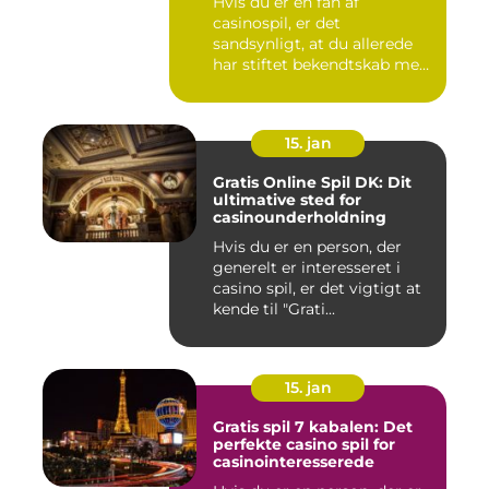
Hvis du er en fan af
casinospil, er det
sandsynligt, at du allerede
har stiftet bekendtskab med
trad...
15. jan
Gratis Online Spil DK: Dit
ultimative sted for
casinounderholdning
Hvis du er en person, der
generelt er interesseret i
casino spil, er det vigtigt at
kende til "Grati...
15. jan
Gratis spil 7 kabalen: Det
perfekte casino spil for
casinointeresserede