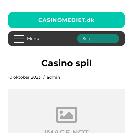
CASINOMEDIET.
dk
Menu
casino spil
10 oktober 2023
admin