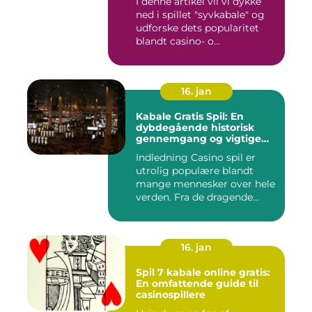
I denne artikel vil vi dykke
ned i spillet "syvkabale" og
udforske dets popularitet
blandt casino- o...
16. jan
Kabale Gratis Spil: En
dybdegående historisk
gennemgang og vigtige
informationer
Indledning Casino spil er
utrolig populære blandt
mange mennesker over hele
verden. Fra de dragende...
16. jan
Spil 7 kabale online gratis:
En omfattende guide til
casinospillere