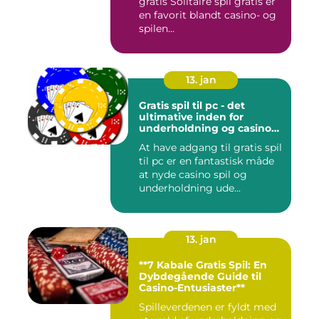
gratis Solitaire spil gratis er
en favorit blandt casino- og
spilen...
13. jan
Gratis spil til pc - det
ultimative inden for
underholdning og casino
spil
At have adgang til gratis spil
til pc er en fantastisk måde
at nyde casino spil og
underholdning ude...
13. jan
**7 Kabale Gratis Spil: En
Dybdegående Guide til
Casino-Entusiaster**
Spilleverdenen er fyldt med