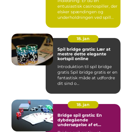
Indledning: Er du en
entusiastisk casinospiller, der
elsker spændingen og
underholdningen ved spill...
18. jan
Spil bridge gratis: Lær at
mestre dette elegante
kortspil online
Introduktion til spil bridge
gratis Spil bridge gratis er en
fantastisk måde at udfordre
dit sind o...
18. jan
Bridge spil gratis: En
dybdegående
undersøgelse af et
populært casinospil