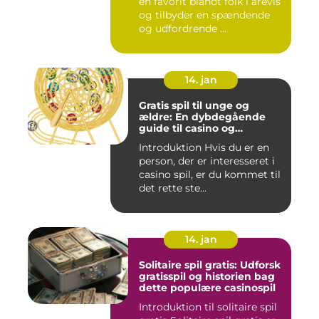
en favorit blandt folk i årevis
og tilbyder en spændende
og udfordrende ...
14. jan
Gratis spil til unge og
ældre: En dybdegående
guide til casino og
spilentusiaster
Introduktion Hvis du er en
person, der er interesseret i
casino spil, er du kommet til
det rette ste...
14. jan
Solitaire spil gratis: Udforsk
gratisspil og historien bag
dette populære casinospil
Introduktion til solitaire spil