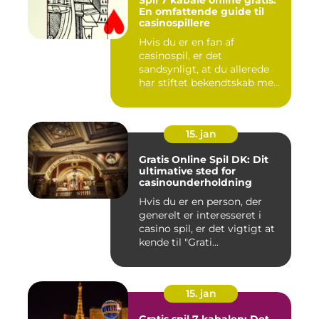
Spil 7 kabale online gratis:
En omfattende guide til
casinospillere
Hvis du er en fan af
casinospil, er det
sandsynligt, at du allerede
har stiftet bekendtskab med
trad...
15. jan
Gratis Online Spil DK: Dit
ultimative sted for
casinounderholdning
Hvis du er en person, der
generelt er interesseret i
casino spil, er det vigtigt at
kende til "Grati...
15. jan