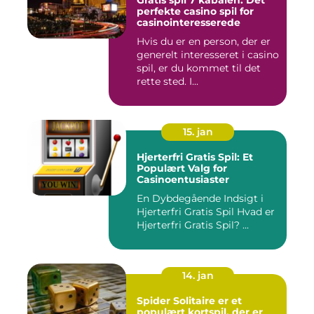
Gratis spil 7 kabalen: Det
perfekte casino spil for
casinointeresserede
Hvis du er en person, der er
generelt interesseret i casino
spil, er du kommet til det
rette sted. I...
15. jan
Hjerterfri Gratis Spil: Et
Populært Valg for
Casinoentusiaster
En Dybdegående Indsigt i
Hjerterfri Gratis Spil Hvad er
Hjerterfri Gratis Spil? ...
14. jan
Spider Solitaire er et
populært kortspil, der er