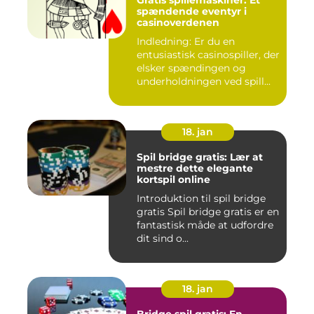
Gratis spillemaskiner: Et
spændende eventyr i
casinoverdenen
Indledning: Er du en
entusiastisk casinospiller, der
elsker spændingen og
underholdningen ved spill...
18. jan
Spil bridge gratis: Lær at
mestre dette elegante
kortspil online
Introduktion til spil bridge
gratis Spil bridge gratis er en
fantastisk måde at udfordre
dit sind o...
18. jan