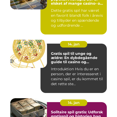
elsket af mange casino- og
spilleentusiaster
Dette gratis spil har været
en favorit blandt folk i årevis
og tilbyder en spændende
og udfordrende ...
14. jan
Gratis spil til unge og
ældre: En dybdegående
guide til casino og
spilentusiaster
Introduktion Hvis du er en
person, der er interesseret i
casino spil, er du kommet til
det rette ste...
14. jan
Solitaire spil gratis: Udforsk
gratisspil og historien bag