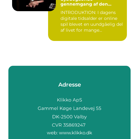
gennemgang af den
spændende verden af
INTRODUKTION: I dagens
gratis online casino spil
digitale tidsalder er online
spil blevet en uundgåelig del
af livet for mange...
Adresse
web:
www.klikko.dk