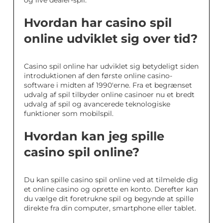
og live dealer-spil.
Hvordan har casino spil
online udviklet sig over tid?
Casino spil online har udviklet sig betydeligt siden
introduktionen af den første online casino-
software i midten af 1990'erne. Fra et begrænset
udvalg af spil tilbyder online casinoer nu et bredt
udvalg af spil og avancerede teknologiske
funktioner som mobilspil.
Hvordan kan jeg spille
casino spil online?
Du kan spille casino spil online ved at tilmelde dig
et online casino og oprette en konto. Derefter kan
du vælge dit foretrukne spil og begynde at spille
direkte fra din computer, smartphone eller tablet.