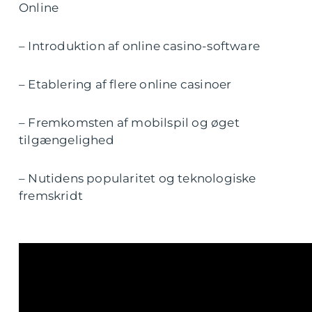
Online
– Introduktion af online casino-software
– Etablering af flere online casinoer
– Fremkomsten af mobilspil og øget
tilgængelighed
– Nutidens popularitet og teknologiske
fremskridt