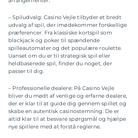
arrangementer.
– Spiludvalg: Casino Vejle tilbyder et bredt
udvalg af spil, der imødekommer forskellige
præferencer. Fra klassiske kortspil som
blackjack og poker til spændende
spilleautomater og det populære roulette.
Uanset om du er til strategisk spil eller
heldbaserede spil, finder du noget, der
passer til dig.
– Professionelle dealere: På Casino Vejle
bliver du mødt af venlige og erfarne dealere,
der er klar til at guide dig gennem spillet og
skabe en autentisk casinostemning. De er
altid klar til at besvare spørgsmål og hjælpe
nye spillere med at forstå reglerne.