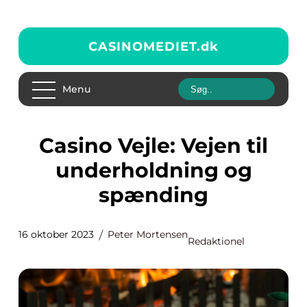
CASINOMEDIET.
dk
Menu
Casino Vejle: Vejen til
underholdning og
spænding
16 oktober 2023
Peter Mortensen
Redaktionel