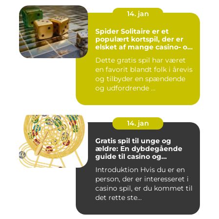
14. jan
Spider Solitaire er et
populært kortspil, der er
elsket af mange casino- og
spilleentusiaster
Dette gratis spil har været
en favorit blandt folk i årevis
og tilbyder en spændende
og udfordrende ...
14. jan
Gratis spil til unge og
ældre: En dybdegående
guide til casino og
spilentusiaster
Introduktion Hvis du er en
person, der er interesseret i
casino spil, er du kommet til
det rette ste...