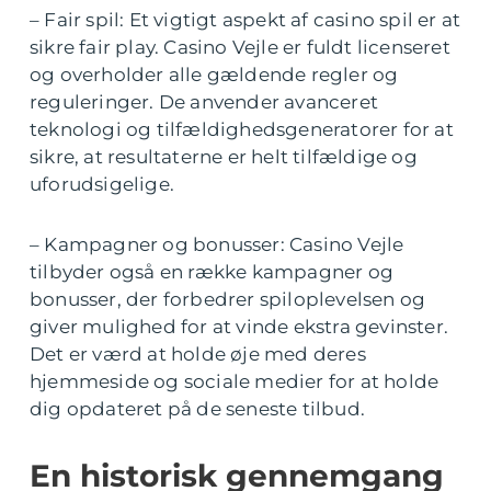
– Fair spil: Et vigtigt aspekt af casino spil er at
sikre fair play. Casino Vejle er fuldt licenseret
og overholder alle gældende regler og
reguleringer. De anvender avanceret
teknologi og tilfældighedsgeneratorer for at
sikre, at resultaterne er helt tilfældige og
uforudsigelige.
– Kampagner og bonusser: Casino Vejle
tilbyder også en række kampagner og
bonusser, der forbedrer spiloplevelsen og
giver mulighed for at vinde ekstra gevinster.
Det er værd at holde øje med deres
hjemmeside og sociale medier for at holde
dig opdateret på de seneste tilbud.
En historisk gennemgang