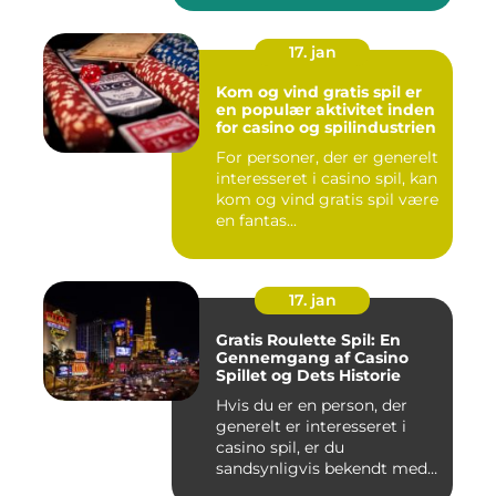
17. jan
Kom og vind gratis spil er
en populær aktivitet inden
for casino og spilindustrien
For personer, der er generelt
interesseret i casino spil, kan
kom og vind gratis spil være
en fantas...
17. jan
Gratis Roulette Spil: En
Gennemgang af Casino
Spillet og Dets Historie
Hvis du er en person, der
generelt er interesseret i
casino spil, er du
sandsynligvis bekendt med
ro...