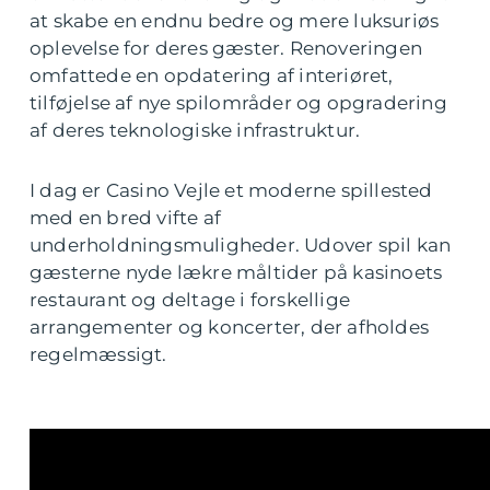
at skabe en endnu bedre og mere luksuriøs
oplevelse for deres gæster. Renoveringen
omfattede en opdatering af interiøret,
tilføjelse af nye spilområder og opgradering
af deres teknologiske infrastruktur.
I dag er Casino Vejle et moderne spillested
med en bred vifte af
underholdningsmuligheder. Udover spil kan
gæsterne nyde lækre måltider på kasinoets
restaurant og deltage i forskellige
arrangementer og koncerter, der afholdes
regelmæssigt.