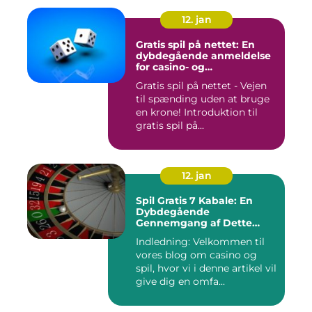
12. jan
Gratis spil på nettet: En
dybdegående anmeldelse
for casino- og
spilentusiaster
Gratis spil på nettet - Vejen
til spænding uden at bruge
en krone! Introduktion til
gratis spil på...
12. jan
Spil Gratis 7 Kabale: En
Dybdegående
Gennemgang af Dette
Casino Kortspil
Indledning: Velkommen til
vores blog om casino og
spil, hvor vi i denne artikel vil
give dig en omfa...