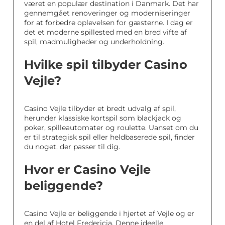
været en populær destination i Danmark. Det har
gennemgået renoveringer og moderniseringer
for at forbedre oplevelsen for gæsterne. I dag er
det et moderne spillested med en bred vifte af
spil, madmuligheder og underholdning.
Hvilke spil tilbyder Casino
Vejle?
Casino Vejle tilbyder et bredt udvalg af spil,
herunder klassiske kortspil som blackjack og
poker, spilleautomater og roulette. Uanset om du
er til strategisk spil eller heldbaserede spil, finder
du noget, der passer til dig.
Hvor er Casino Vejle
beliggende?
Casino Vejle er beliggende i hjertet af Vejle og er
en del af Hotel Fredericia. Denne ideelle