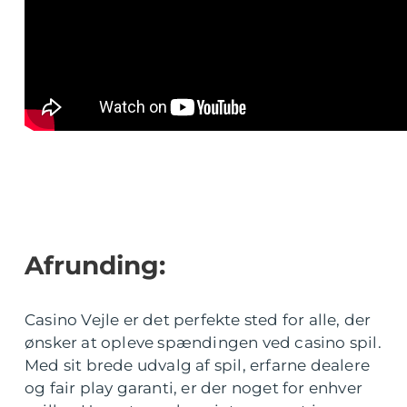
Afrunding:
Casino Vejle er det perfekte sted for alle, der
ønsker at opleve spændingen ved casino spil.
Med sit brede udvalg af spil, erfarne dealere
og fair play garanti, er der noget for enhver