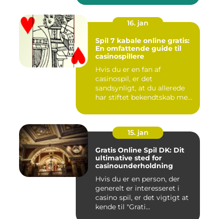
16. jan
Spil 7 kabale online gratis:
En omfattende guide til
casinospillere
Hvis du er en fan af
casinospil, er det
sandsynligt, at du allerede
har stiftet bekendtskab med
trad...
15. jan
Gratis Online Spil DK: Dit
ultimative sted for
casinounderholdning
Hvis du er en person, der
generelt er interesseret i
casino spil, er det vigtigt at
kende til "Grati...