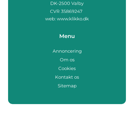
web:
www.klikko.dk
Menu
Annoncering
Om os
Cookies
Kontakt os
Sitemap