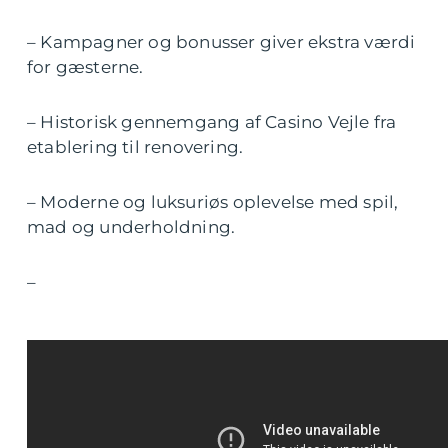
– Kampagner og bonusser giver ekstra værdi
for gæsterne.
– Historisk gennemgang af Casino Vejle fra
etablering til renovering.
– Moderne og luksuriøs oplevelse med spil,
mad og underholdning.
–