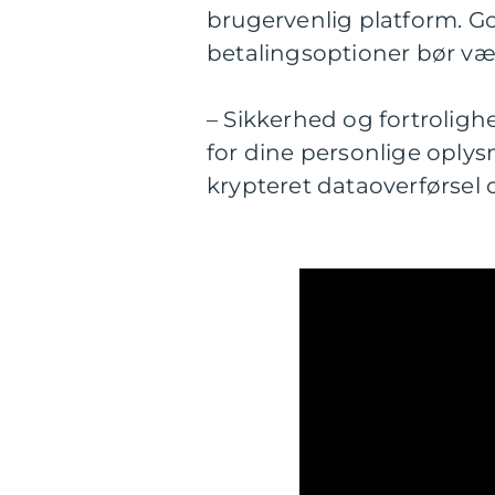
brugervenlig platform. Go
betalingsoptioner bør vær
– Sikkerhed og fortroligh
for dine personlige oplys
krypteret dataoverførsel 