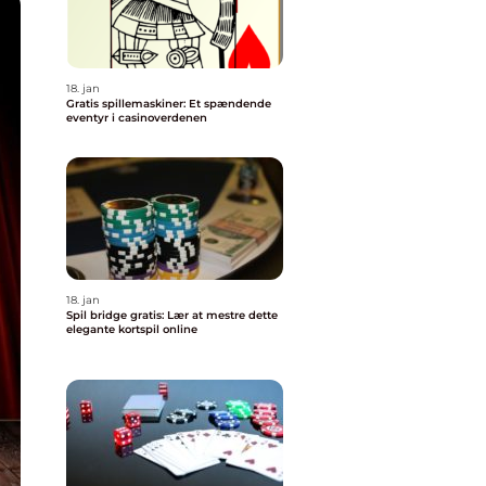
18. jan
Gratis spillemaskiner: Et spændende
eventyr i casinoverdenen
18. jan
Spil bridge gratis: Lær at mestre dette
elegante kortspil online