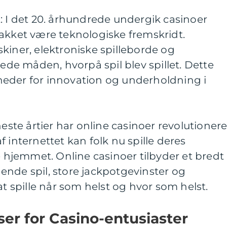
: I det 20. århundrede undergik casinoer
akket være teknologiske fremskridt.
kiner, elektroniske spilleborde og
e måden, hvorpå spil blev spillet. Dette
eder for innovation og underholdning i
neste årtier har online casinoer revolutionere
 internettet kan folk nu spille deres
de hjemmet. Online casinoer tilbyder et bredt
ende spil, store jackpotgevinster og
spille når som helst og hvor som helst.
ser for Casino-entusiaster