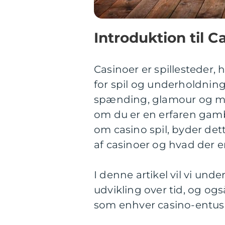
Introduktion til C
Casinoer er spillesteder, 
for spil og underholdning
spænding, glamour og mul
om du er en erfaren gamble
om casino spil, byder de
af casinoer og hvad der er 
I denne artikel vil vi und
udvikling over tid, og og
som enhver casino-entusia