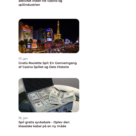
aktivitet inden for casino og
spilindustrien
17. jan
Gratis Roulette Spil: En Gennemgang
af Casino Spillet og Dets Historie
16. jan
Spil gratis syvkabale - Oplev den
klassiske kabal på en ny måde