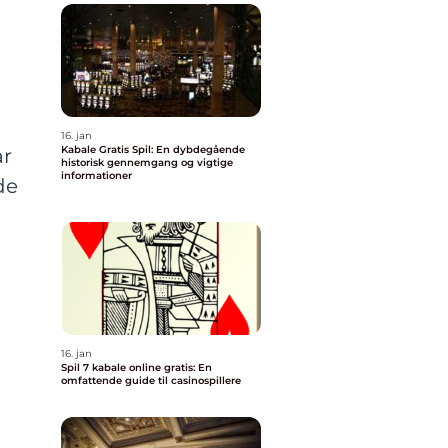
16. jan
Kabale Gratis Spil: En dybdegående
ar
historisk gennemgang og vigtige
informationer
de
16. jan
Spil 7 kabale online gratis: En
omfattende guide til casinospillere