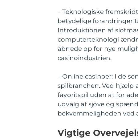
– Teknologiske fremskridt
betydelige forandringer t
Introduktionen af slotmas
computerteknologi ændred
åbnede op for nye muligh
casinoindustrien.
– Online casinoer: I de se
spilbranchen. Ved hjælp af
favoritspil uden at forla
udvalg af sjove og spænd
bekvemmeligheden ved at 
Vigtige Overvejel