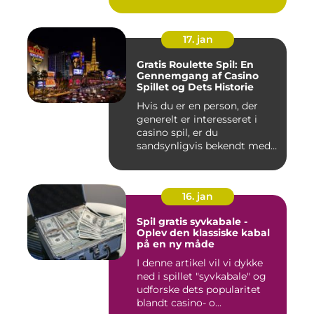
17. jan
Gratis Roulette Spil: En
Gennemgang af Casino
Spillet og Dets Historie
Hvis du er en person, der
generelt er interesseret i
casino spil, er du
sandsynligvis bekendt med
ro...
16. jan
Spil gratis syvkabale -
Oplev den klassiske kabal
på en ny måde
I denne artikel vil vi dykke
ned i spillet "syvkabale" og
udforske dets popularitet
blandt casino- o...