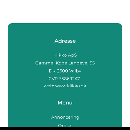
Adresse
web:
www.klikko.dk
Menu
Annoncering
Om os