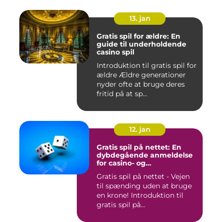
13. jan
Gratis spil for ældre: En
guide til underholdende
casino spil
Introduktion til gratis spil for
ældre Ældre generationer
nyder ofte at bruge deres
fritid på at sp...
12. jan
Gratis spil på nettet: En
dybdegående anmeldelse
for casino- og
spilentusiaster
Gratis spil på nettet - Vejen
til spænding uden at bruge
en krone! Introduktion til
gratis spil på...