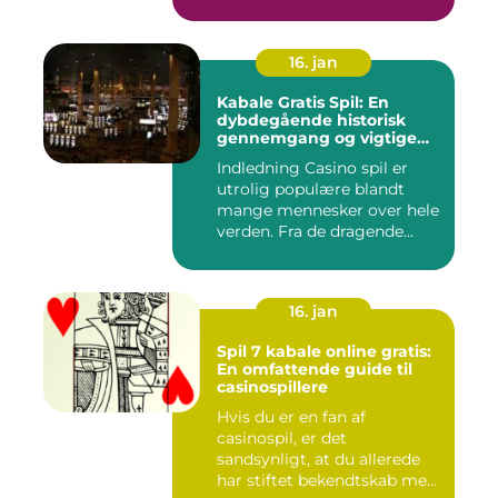
16. jan
Kabale Gratis Spil: En
dybdegående historisk
gennemgang og vigtige
informationer
Indledning Casino spil er
utrolig populære blandt
mange mennesker over hele
verden. Fra de dragende...
16. jan
Spil 7 kabale online gratis:
En omfattende guide til
casinospillere
Hvis du er en fan af
casinospil, er det
sandsynligt, at du allerede
har stiftet bekendtskab med