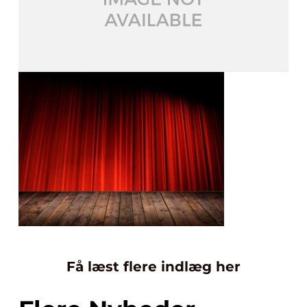
Få læst flere indlæg her