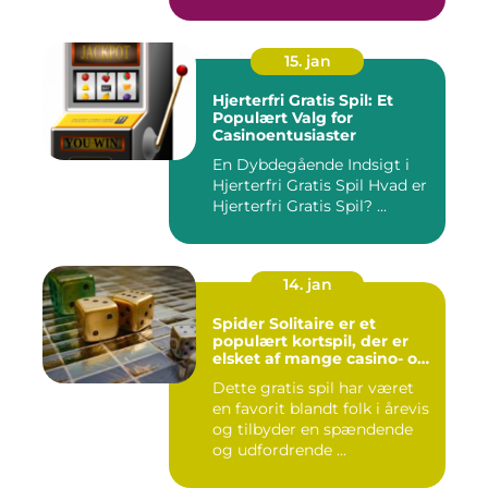
15. jan
Hjerterfri Gratis Spil: Et
Populært Valg for
Casinoentusiaster
En Dybdegående Indsigt i
Hjerterfri Gratis Spil Hvad er
Hjerterfri Gratis Spil? ...
14. jan
Spider Solitaire er et
populært kortspil, der er
elsket af mange casino- og
spilleentusiaster
Dette gratis spil har været
en favorit blandt folk i årevis
og tilbyder en spændende
og udfordrende ...