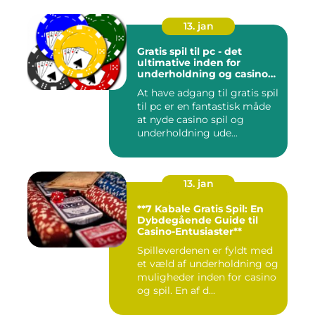
13. jan
Gratis spil til pc - det
ultimative inden for
underholdning og casino
spil
At have adgang til gratis spil
til pc er en fantastisk måde
at nyde casino spil og
underholdning ude...
13. jan
**7 Kabale Gratis Spil: En
Dybdegående Guide til
Casino-Entusiaster**
Spilleverdenen er fyldt med
et væld af underholdning og
muligheder inden for casino
og spil. En af d...