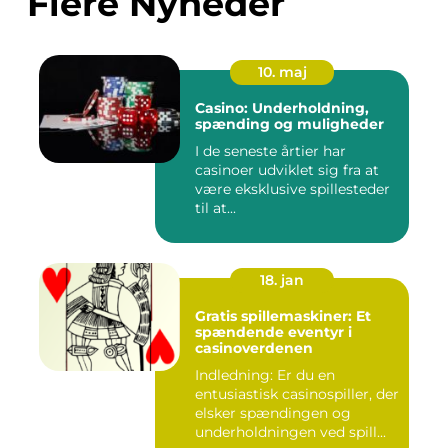
Flere Nyheder
10. maj
Casino: Underholdning,
spænding og muligheder
I de seneste årtier har
casinoer udviklet sig fra at
være eksklusive spillesteder
til at...
18. jan
Gratis spillemaskiner: Et
spændende eventyr i
casinoverdenen
Indledning: Er du en
entusiastisk casinospiller, der
elsker spændingen og
underholdningen ved spill...