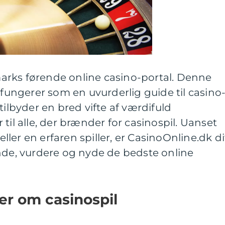
rks førende online casino-portal. Denne
ngerer som en uvurderlig guide til casino
tilbyder en bred vifte af værdifuld
til alle, der brænder for casinospil. Uanset
ler en erfaren spiller, er CasinoOnline.dk di
nde, vurdere og nyde de bedste online
er om casinospil