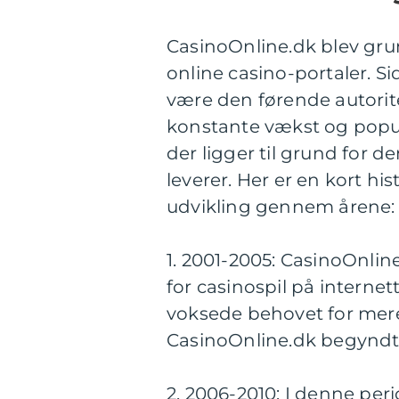
CasinoOnline.dk blev grun
online casino-portaler. Si
være den førende autorite
konstante vækst og popula
der ligger til grund for 
leverer. Her er en kort h
udvikling gennem årene:
1. 2001-2005: CasinoOnlin
for casinospil på internet
voksede behovet for mere
CasinoOnline.dk begyndte
2. 2006-2010: I denne pe