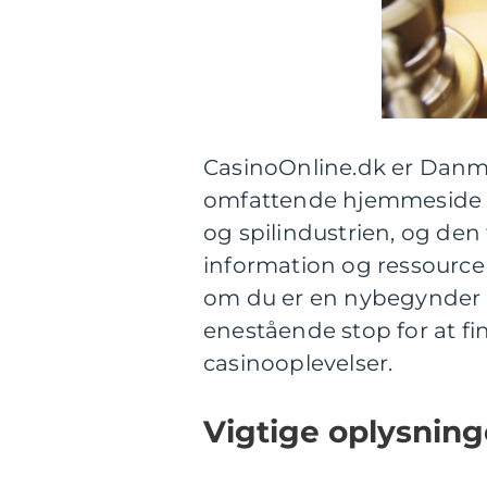
CasinoOnline.dk er Danma
omfattende hjemmeside fu
og spilindustrien, og den 
information og ressourcer 
om du er en nybegynder el
enestående stop for at fi
casinooplevelser.
Vigtige oplysning