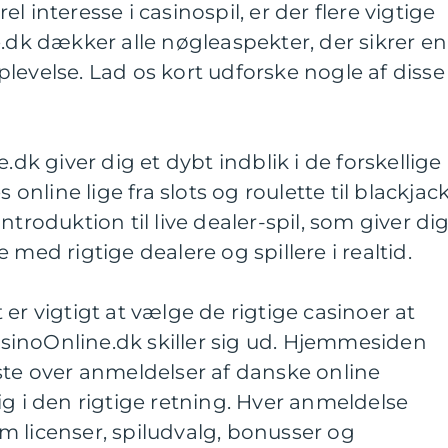
l interesse i casinospil, er der flere vigtige
e.dk dækker alle nøgleaspekter, der sikrer en
levelse. Lad os kort udforske nogle af disse
.dk giver dig et dybt indblik i de forskellige
s online lige fra slots og roulette til blackjac
ntroduktion til live dealer-spil, som giver di
 med rigtige dealere og spillere i realtid.
er vigtigt at vælge de rigtige casinoer at
CasinoOnline.dk skiller sig ud. Hjemmesiden
ste over anmeldelser af danske online
ig i den rigtige retning. Hver anmeldelse
 licenser, spiludvalg, bonusser og