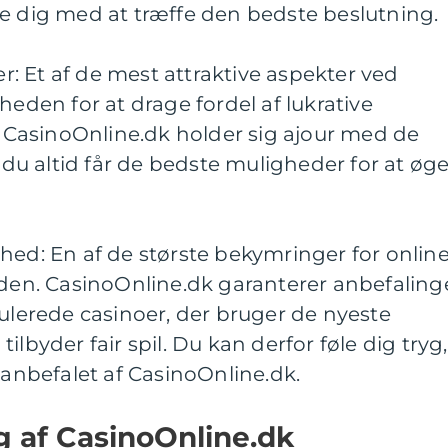
e dig med at træffe den bedste beslutning.
: Et af de mest attraktive aspekter ved
heden for at drage fordel af lukrative
CasinoOnline.dk holder sig ajour med de
t du altid får de bedste muligheder for at øg
hed: En af de største bekymringer for onlin
eden. CasinoOnline.dk garanterer anbefaling
gulerede casinoer, der bruger de nyeste
ilbyder fair spil. Du kan derfor føle dig tryg,
 anbefalet af CasinoOnline.dk.
ng af CasinoOnline.dk