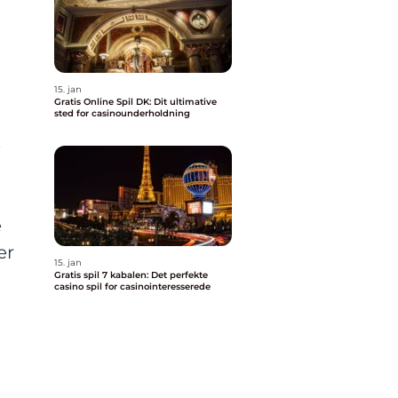
15. jan
Gratis Online Spil DK: Dit ultimative
sted for casinounderholdning
e
e
er
15. jan
Gratis spil 7 kabalen: Det perfekte
casino spil for casinointeresserede