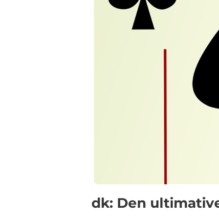
dk: Den ultimative