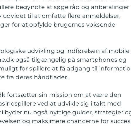
spillere begyndte at søge råd og anbefalinger
udvidet til at omfatte flere anmeldelser,
nger for at opfylde brugernes voksende
nologiske udvikling og indførelsen af mobile
ne.dk også tilgængelig på smartphones og
muligt for spillere at få adgang til informatio
te fra deres håndflader.
dk fortsætter sin mission om at være den
asinospillere ved at udvikle sig i takt med
lbyder nu også nyttige guider, strategier o
oplevelsen og maksimere chancerne for succes