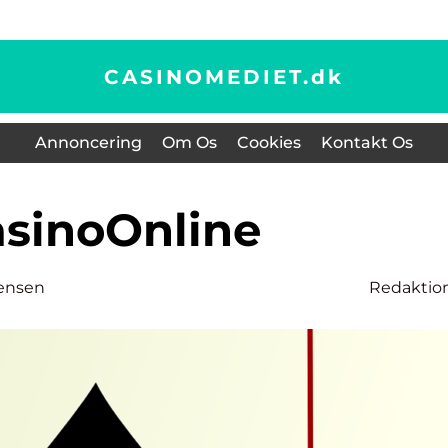
CASINOMEDIET.
dk
Annoncering
Om Os
Cookies
Kontakt Os
CasinoOnline
ensen
Redaktio