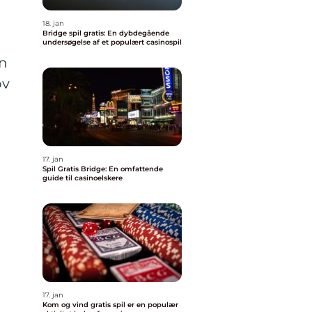
18. jan
Bridge spil gratis: En dybdegående
undersøgelse af et populært casinospil
an
ov
17. jan
Spil Gratis Bridge: En omfattende
guide til casinoelskere
17. jan
Kom og vind gratis spil er en populær