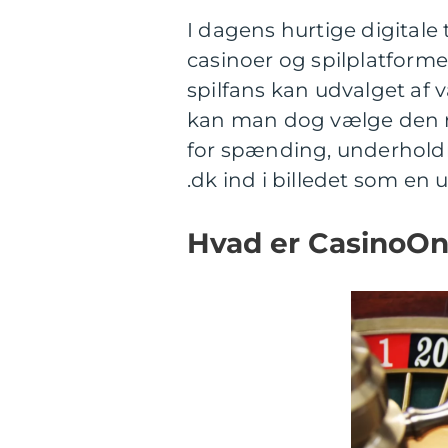
I dagens hurtige digitale 
casinoer og spilplatforme
spilfans kan udvalget a
kan man dog vælge den ret
for spænding, underhold
.dk ind i billedet som en 
Hvad er CasinoOn