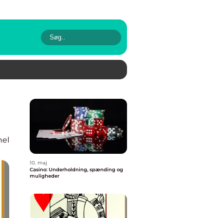
nel
10. maj
Casino: Underholdning, spænding og
muligheder